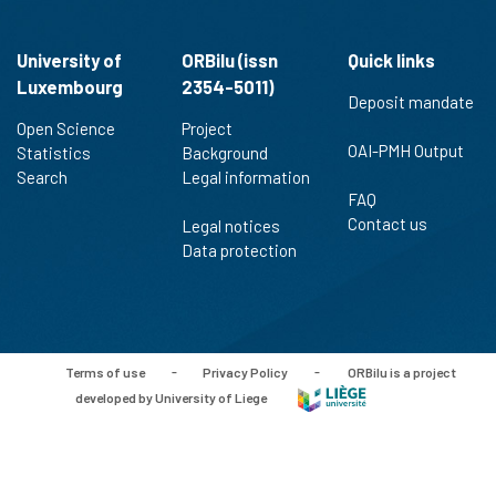
University of
ORBilu (issn
Quick links
Luxembourg
2354-5011)
Deposit mandate
Open Science
Project
OAI-PMH Output
Statistics
Background
Search
Legal information
FAQ
Contact us
Legal notices
Data protection
Terms of use
-
Privacy Policy
-
ORBilu is a project
developed by University of Liege