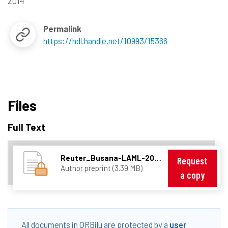
2014
Permalink
https://hdl.handle.net/10993/15366
Files
Full Text
Reuter_Busana-LAML-2014-01-31-reduced.pdf
Request
Author preprint (3.39 MB)
a copy
All documents in ORBilu are protected by a
user