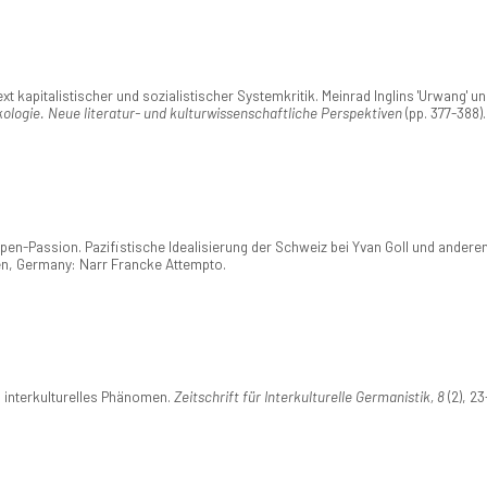
 kapitalistischer und sozialistischer Systemkritik. Meinrad Inglins 'Urwang' und
kologie. Neue literatur- und kulturwissenschaftliche Perspektiven
(pp. 377-388).
en-Passion. Pazifistische Idealisierung der Schweiz bei Yvan Goll und anderen. 
gen, Germany: Narr Francke Attempto.
 interkulturelles Phänomen.
Zeitschrift für Interkulturelle Germanistik, 8
(2), 23