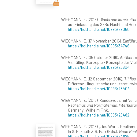
WIEGMANN, E. (2016).
Diachrone Interkultur
auf Einladung des SFBs Macht und Herrs
https://hdl.handle.net/10993/29050
WIEGMANN, E. (17 November 2016).
Einführu
https://hdl.handle.net/10993/34746
WIEGMANN, E. (05 October 2016).
Antikenre
Vielfältige Konzepte - Konzepte der Viel
https://hdl.handle.net/10993/28604
WIEGMANN, E. (12 September 2016).
"Hilflo
Differenz - linguistische und literatur
https://hdl.handle.net/10993/28404
WIEGMANN, E. (2016). Rendezvous mit Venus.
Realismus und Normalismus, Interkultura
Germany: Wilhelm Fink.
https://hdl.handle.net/10993/28482
WIEGMANN, E. (2016). „Das Wort ‚Realismus‘
In S. R. Fauth & R. Parr (Eds.),
Neue Real
https://hdl.handle.net/10993/24825