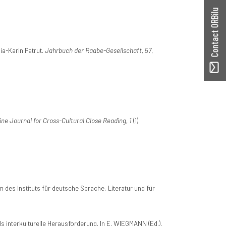
Contact ORBilu
ia-Karin Patrut.
Jahrbuch der Raabe-Gesellschaft, 57
,
e Journal for Cross-Cultural Close Reading, 1
(1).
 des Instituts für deutsche Sprache, Literatur und für
ls interkulturelle Herausforderung. In E. WIEGMANN (Ed.),