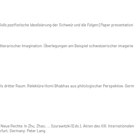
olls pazifistische Idealisierung der Schweiz und die Folgen
[Paper presentation]
iterarischer Imagination. Überlegungen am Beispiel schweizerischer imagerie c
 als dritter Raum. Relektüre Homi Bhabhas aus philologischer Perspektive.
Germa
ue Rechte. In Zhu, Zhao, ... Szurawitzki (Eds.),
Akten des XIII. International
kfurt, Germany: Peter Lang.