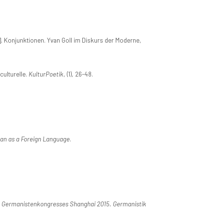
. Konjunktionen. Yvan Goll im Diskurs der Moderne,
ulturelle.
KulturPoetik
, (1), 26-48.
n as a Foreign Language
.
en Germanistenkongresses Shanghai 2015. Germanistik