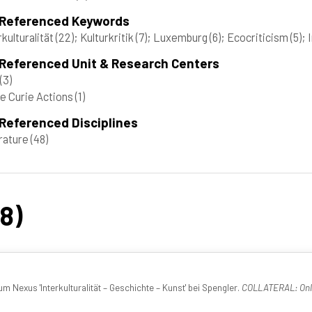
 Referenced Keywords
rkulturalität
(22)
; Kulturkritik
(7)
; Luxemburg
(6)
; Ecocriticism
(5)
; 
 Referenced Unit & Research Centers
(3)
e Curie Actions
(1)
Referenced Disciplines
rature
(48)
48)
 Nexus 'Interkulturalität – Geschichte – Kunst' bei Spengler.
COLLATERAL: Onlin