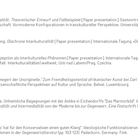
alität. Theoretischer Entwurf und Fallbeispiele
[Paper presentation]. Gastvort
chaft. Vormoderne Konfigurationen in transkultureller Perspektive, Universit
ng. Diachrone Interkulturalität
[Paper presentation]. Internationale Tagung »D
zeption als interkulturelles Phänomen
[Paper presentation]. Internationale Tagu
falt: Interkulturalität(en) weltweit, Usti nad Labem/Prag, Czechia.
s negert der Unoriginelle." Zum Fremdheitspotential afrikanischer Kunst bei Carl 
wissenschaftliche Perspektiven auf Kultur und Sprache, Belval, Luxembourg.
 Unheimliche Begegnungen mit der Antike in Eichendorffs "Das Marmorbild". In 
lität und Intermedialität von der Moderne bis zur Gegenwart. Eine Festschrift 
 hat für den Konservativen einen guten Klang“. Ideologische Funktionalisieru
ismen in der Gegenwartsliteratur
(pp. 103-123). Paderborn, Germany: Fink.