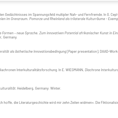
len Gedächtnisses im Spannungsfeld multipler Nah- und Fernfremde. In G. Cepl
ien im Grenzraum. Pomorze und Rheinland als trilaterale Kulturräume - Exempl
 Formen – neue Sprache. Zum innovativen Potential afrikanischer Kunst in Eins
r, Germany.
versität als ästhetische Innovationsbedingung
[Paper presentation]. DAAD-Works
diachronen Interkulturalitätsforschung. In E. WIEGMANN,
Diachrone Interkultura
ulturalität
. Heidelberg, Germany: Winter.
ch hoffe, die Literaturgeschichte wird mir zehn Zeilen widmen«. Die Fiktionali