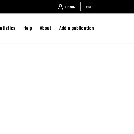
LOGIN
EN
atistics
Help
About
Add a publication