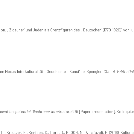
n. ‚Zigeuner‘ und Juden als Grenzfiguren des ‚Deutschen‘ (1770-1920)“ von Iul
Nexus 'Interkulturalität – Geschichte – Kunst' bei Spengler.
COLLATERAL: Onlin
vationspotential Diachroner Interkulturalität
[Paper presentation]. Kolloquium
Kreutzer, E., Kentges, D., Dora, D., BLOCH, N., & Tafazoli, H. (2016). Kultur a