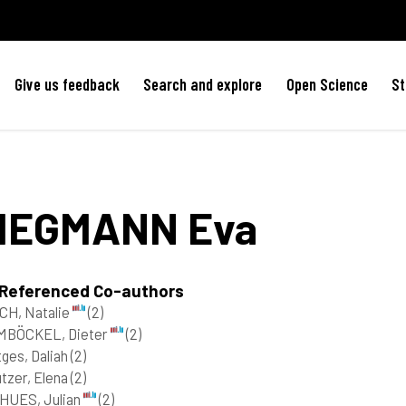
Give us feedback
Search and explore
Open Science
St
IEGMANN
Eva
 Referenced Co-authors
CH, Natalie
(2)
MBÖCKEL, Dieter
(2)
ges, Daliah
(2)
tzer, Elena
(2)
HUES, Julian
(2)