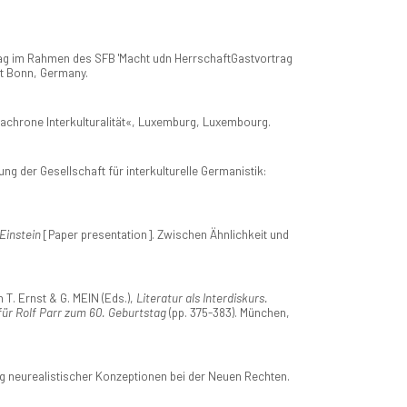
rag im Rahmen des SFB 'Macht udn HerrschaftGastvortrag
ät Bonn, Germany.
iachrone Interkulturalität«, Luxemburg, Luxembourg.
ng der Gesellschaft für interkulturelle Germanistik:
Einstein
[Paper presentation]. Zwischen Ähnlichkeit und
T. Ernst & G. MEIN (Eds.),
Literatur als Interdiskurs.
für Rolf Parr zum 60. Geburtstag
(pp. 375-383). München,
ng neurealistischer Konzeptionen bei der Neuen Rechten.