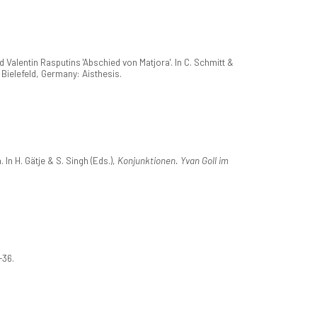
 Valentin Rasputins 'Abschied von Matjora'. In C. Schmitt &
 Bielefeld, Germany: Aisthesis.
In H. Gätje & S. Singh (Eds.),
Konjunktionen. Yvan Goll im
-36.