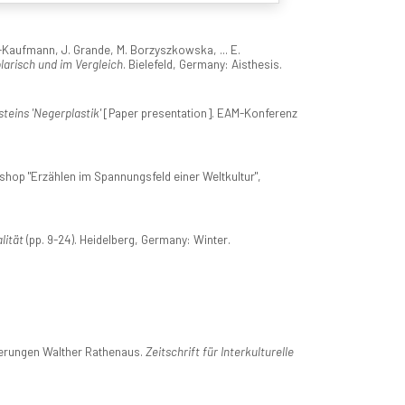
-Kaufmann, J. Grande, M. Borzyszkowska, ... E.
arisch und im Vergleich
. Bielefeld, Germany: Aisthesis.
teins 'Negerplastik'
[Paper presentation]. EAM-Konferenz
hop "Erzählen im Spannungsfeld einer Weltkultur",
lität
(pp. 9-24). Heidelberg, Germany: Winter.
sierungen Walther Rathenaus.
Zeitschrift für Interkulturelle