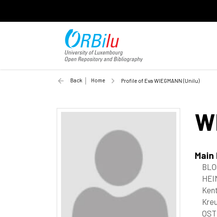
Back
Home
Profile of Eva WIEGMANN (Unilu)
W
Main
BLO
HEI
Kent
Kreu
OST