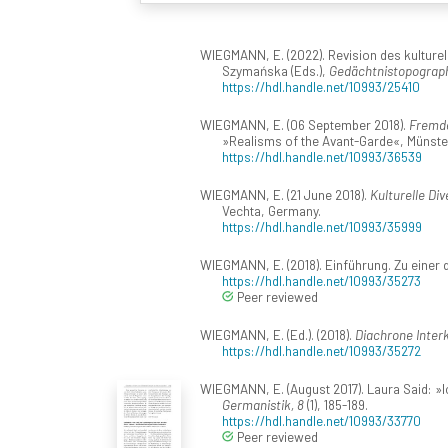
WIEGMANN, E. (2022). Revision des kulturel
Szymańska (Eds.),
Gedächtnistopograph
https://hdl.handle.net/10993/25410
WIEGMANN, E. (06 September 2018).
Fremde
»Realisms of the Avant-Garde«, Münste
https://hdl.handle.net/10993/36539
WIEGMANN, E. (21 June 2018).
Kulturelle Di
Vechta, Germany.
https://hdl.handle.net/10993/35999
WIEGMANN, E. (2018). Einführung. Zu einer 
https://hdl.handle.net/10993/35273
Peer reviewed
WIEGMANN, E. (Ed.). (2018).
Diachrone Interk
https://hdl.handle.net/10993/35272
WIEGMANN, E. (August 2017). Laura Said: »I
Germanistik, 8
(1), 185-189.
https://hdl.handle.net/10993/33770
Peer reviewed