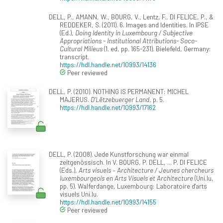
DELL, P., AMANN, W., BOURG, V., Lentz, F., DI FELICE, P., &
REDDEKER, S. (2011). 6. Images and Identities. In IPSE
(Ed.),
Doing Identity in Luxembourg / Subjective
Appropriations - Institutional Attributions- Soco-
Cultural Milieus
(1. ed, pp. 165-231). Bielefeld, Germany:
transcript.
https://hdl.handle.net/10993/14136
Peer reviewed
DELL, P. (2010). NOTHING IS PERMANENT: MICHEL
MAJERUS.
D'Lëtzebuerger Land
, p. 5.
https://hdl.handle.net/10993/17162
DELL, P. (2008). Jede Kunstforschung war einmal
zeitgenössisch. In V. BOURG, P. DELL, ... P. DI FELICE
(Eds.),
Arts visuels – Architecture / Jeunes chercheurs
luxembourgeois en Arts Visuels et Architecture
(Uni.lu,
pp. 5). Walferdange, Luxembourg: Laboratoire d'arts
visuels Uni.lu.
https://hdl.handle.net/10993/14155
Peer reviewed