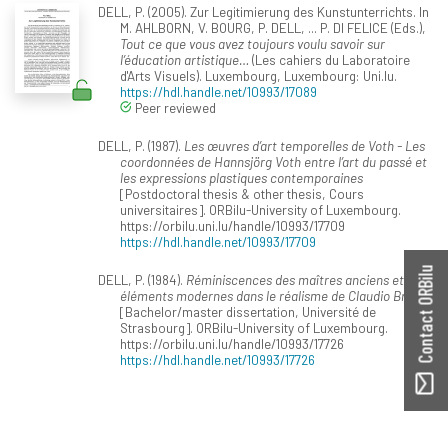
DELL, P. (2005). Zur Legitimierung des Kunstunterrichts. In
M. AHLBORN, V. BOURG, P. DELL, ... P. DI FELICE (Eds.),
Tout ce que vous avez toujours voulu savoir sur
l’éducation artistique…
(Les cahiers du Laboratoire
d'Arts Visuels). Luxembourg, Luxembourg: Uni.lu.
https://hdl.handle.net/10993/17089
Peer reviewed
DELL, P. (1987).
Les œuvres d’art temporelles de Voth - Les
coordonnées de Hannsjörg Voth entre l’art du passé et
les expressions plastiques contemporaines
[Postdoctoral thesis & other thesis, Cours
universitaires]. ORBilu-University of Luxembourg.
https://orbilu.uni.lu/handle/10993/17709
https://hdl.handle.net/10993/17709
Contact ORBilu
DELL, P. (1984).
Réminiscences des maîtres anciens et
éléments modernes dans le réalisme de Claudio Bravo
[Bachelor/master dissertation, Université de
Strasbourg]. ORBilu-University of Luxembourg.
https://orbilu.uni.lu/handle/10993/17726
https://hdl.handle.net/10993/17726