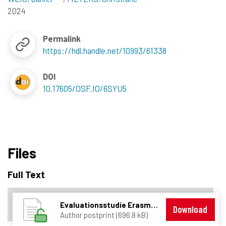
2024
Permalink
https://hdl.handle.net/10993/61338
DOI
10.17605/OSF.IO/6SYU5
Files
Full Text
Evaluationsstudie Erasmus+ Luxemburg_Final.pdf
Download
Author postprint (696.8 kB)