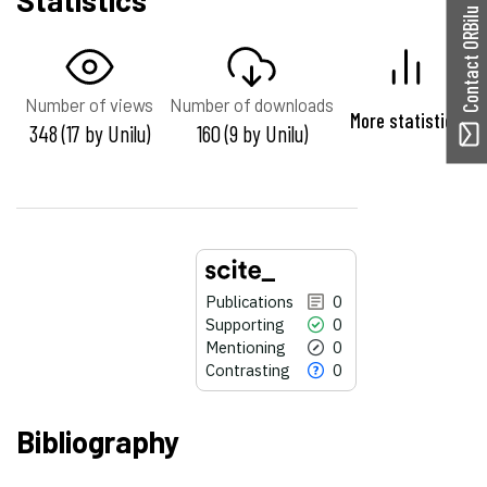
Contact ORBilu
Number of views
Number of downloads
More statistics
348 (17 by Unilu)
160 (9 by Unilu)
Publications
0
Supporting
0
Mentioning
0
Contrasting
0
Bibliography