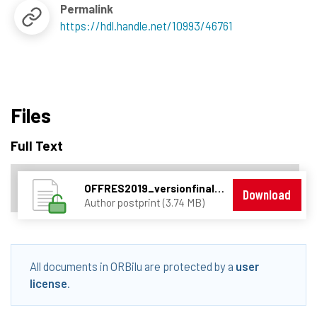
Permalink
https://hdl.handle.net/10993/46761
Files
Full Text
OFFRES2019_versionfinale.pdf
Download
Author postprint (3.74 MB)
All documents in ORBilu are protected by a
user
license
.