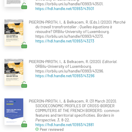
https://orbilu.uni.lu/handle/10993/43501.
https://hdl.handle.net/10993/43501
PIGERON-PIROTH, I., & Belkacem, R. (Eds.). (2020).
Marché
du travail transfrontalier : Quelles équations à
résoudre?
ORBilu-University of Luxembourg.
https://orbilu.uni.lu/handle/10993/43273.
https://hdl.handle.net/10993/43273
PIGERON-PIROTH, I., & Belkacem, R. (2020).
Editorial
.
ORBilu-University of Luxembourg.
https://orbilu.uni.lu/handle/10993/43296.
https://hdl.handle.net/10993/43296
PIGERON-PIROTH, I., & Belkacem, R. (31 March 2020).
SOCIOECONOMIC PROFILES OF CROSS-BORDER
COMMUTERS AT THE FRENCH BORDERS: common
features and territorial specificities.
Borders in
Perspective, 3
, 8-22.
https://hdl.handle.net/10993/42881
Peer reviewed