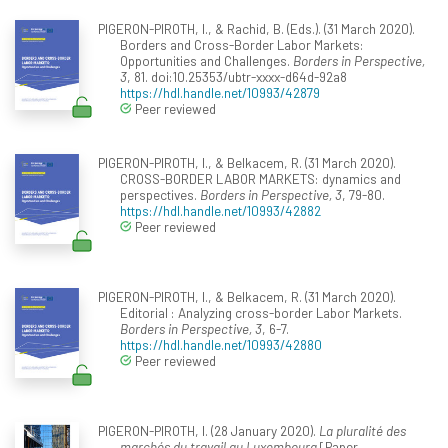
PIGERON-PIROTH, I., & Rachid, B. (Eds.). (31 March 2020).
Borders and Cross-Border Labor Markets:
Opportunities and Challenges.
Borders in Perspective,
3
, 81. doi:10.25353/ubtr-xxxx-d64d-92a8
https://hdl.handle.net/10993/42879
Peer reviewed
PIGERON-PIROTH, I., & Belkacem, R. (31 March 2020).
CROSS-BORDER LABOR MARKETS: dynamics and
perspectives.
Borders in Perspective, 3
, 79-80.
https://hdl.handle.net/10993/42882
Peer reviewed
PIGERON-PIROTH, I., & Belkacem, R. (31 March 2020).
Editorial : Analyzing cross-border Labor Markets.
Borders in Perspective, 3
, 6-7.
https://hdl.handle.net/10993/42880
Peer reviewed
PIGERON-PIROTH, I. (28 January 2020).
La pluralité des
marchés du travail au Luxembourg
[Paper