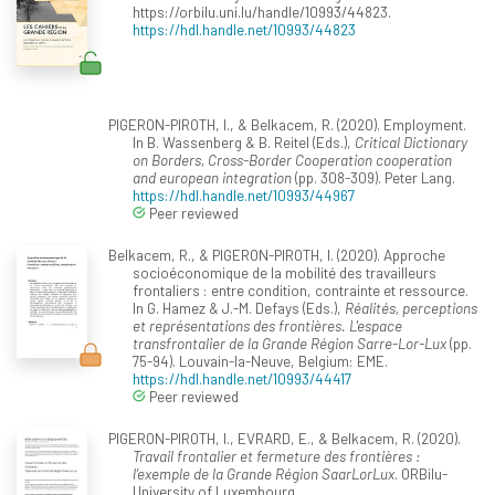
https://orbilu.uni.lu/handle/10993/44823.
https://hdl.handle.net/10993/44823
PIGERON-PIROTH, I., & Belkacem, R. (2020). Employment.
In B. Wassenberg & B. Reitel (Eds.),
Critical Dictionary
on Borders, Cross-Border Cooperation cooperation
and european integration
(pp. 308-309). Peter Lang.
https://hdl.handle.net/10993/44967
Peer reviewed
Belkacem, R., & PIGERON-PIROTH, I. (2020). Approche
socioéconomique de la mobilité des travailleurs
frontaliers : entre condition, contrainte et ressource.
In G. Hamez & J.-M. Defays (Eds.),
Réalités, perceptions
et représentations des frontières. L'espace
transfrontalier de la Grande Région Sarre-Lor-Lux
(pp.
75-94). Louvain-la-Neuve, Belgium: EME.
https://hdl.handle.net/10993/44417
Peer reviewed
PIGERON-PIROTH, I., EVRARD, E., & Belkacem, R. (2020).
Travail frontalier et fermeture des frontières :
l’exemple de la Grande Région SaarLorLux
. ORBilu-
University of Luxembourg.