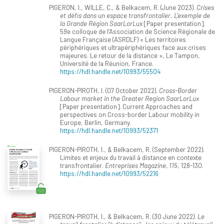
PIGERON, I., WILLE, C., & Belkacem, R. (June 2023).
Crises
et défis dans un espace transfrontalier. L'exemple de
la Grande Région SaarLorLux
[Paper presentation].
59e colloque de l’Association de Science Régionale de
Langue Française (ASRDLF) « Les territoires
périphériques et ultrapériphériques face aux crises
majeures. Le retour de la distance », Le Tampon,
Université de la Réunion, France.
https://hdl.handle.net/10993/55504
PIGERON-PIROTH, I. (07 October 2022).
Cross-Border
Labour market in the Greater Region SaarLorLux
[Paper presentation]. Current Approaches and
perspectives on Cross-border Labour mobility in
Europe, Berlin, Germany.
https://hdl.handle.net/10993/52371
PIGERON-PIROTH, I., & Belkacem, R. (September 2022).
Limites et enjeux du travail à distance en contexte
transfrontalier.
Entreprises Magazine, 115
, 128-130.
https://hdl.handle.net/10993/52216
PIGERON-PIROTH, I., & Belkacem, R. (30 June 2022).
Le