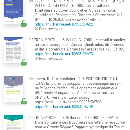
WILLE, C., PIGERON-PIROTH, I., PIGERON-PIROTH, I. (Ed.), &
WILLE, C. (Ed.). (29 April 2019). Les travailleurs
frontaliers au Luxembourg et en Suisse : Emploi,
Quotidien et Perceptions.
Borders in Perspective, 2
(2),
9-11. doi:10.25353/ubtr-xxxx-2824-db4c
https://hdl.handle.net/10993/39422
Peer reviewed
PIGERON-PIROTH, I., & WILLE, C. (2019). Le travail frontalier
au Luxembourg et en Suisse : Similitudes, différences
et défis communs.
Borders in Perspective
, (2), 163-165.
https://hdl.handle.net/10993/39476
Peer reviewed
Belkacem, R., Dörrenbächer, P., & PIGERON-PIROTH, I.
(2018).
Emploi et développement économique au sein
de la Grande Région : développement économique
différencié et impacts de l’emploi transfrontalier
.
ORBilu-University of Luxembourg.
https://orbilu.uni.lu/handle/10993/38706.
https://hdl.handle.net/10993/38706
PIGERON-PIROTH, I., & Belkacem, R. (2018).
La mobilité
transfrontalière des travailleurs est-elle une ressource
pour la Grande Région?
(Rapport synthétique du Forum