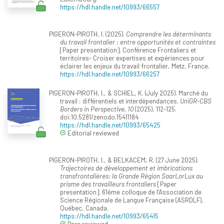
https://hdl.handle.net/10993/66557
PIGERON-PIROTH, I. (2025).
Comprendre les déterminants
du travail frontalier : entre opportunités et contraintes
[Paper presentation]. Conférence Frontaliers et
territoires- Croiser expertises et expériences pour
éclairer les enjeux du travail frontalier, Metz, France.
https://hdl.handle.net/10993/66257
PIGERON-PIROTH, I., & SCHIEL, K. (July 2025). Marché du
travail : différentiels et interdépendances.
UniGR-CBS
Borders in Perspective, 10
(2025), 112-125.
doi:10.5281/zenodo.15411184
https://hdl.handle.net/10993/65425
Editorial reviewed
PIGERON-PIROTH, I., & BELKACEM, R. (27 June 2025).
Trajectoires de développement et imbrications
transfrontalières: la Grande Région SaarLorLux au
prisme des travailleurs frontaliers
[Paper
presentation]. 61ème colloque de l’Association de
Science Régionale de Langue Française (ASRDLF),
Québec, Canada.
https://hdl.handle.net/10993/65415
Peer reviewed