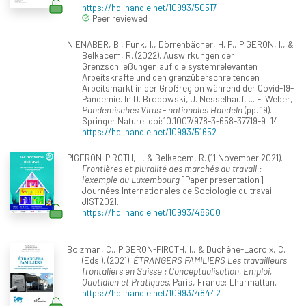
https://hdl.handle.net/10993/50517
Peer reviewed
NIENABER, B., Funk, I., Dörrenbächer, H. P., PIGERON, I., &
Belkacem, R. (2022). Auswirkungen der
Grenzschließungen auf die systemrelevanten
Arbeitskräfte und den grenzüberschreitenden
Arbeitsmarkt in der Großregion während der Covid-19-
Pandemie. In D. Brodowski, J. Nesselhauf, ... F. Weber,
Pandemisches Virus - nationales Handeln
(pp. 19).
Springer Nature. doi:10.1007/978-3-658-37719-9_14
https://hdl.handle.net/10993/51652
PIGERON-PIROTH, I., & Belkacem, R. (11 November 2021).
Frontières et pluralité des marchés du travail :
l’exemple du Luxembourg
[Paper presentation].
Journées Internationales de Sociologie du travail-
JIST2021.
https://hdl.handle.net/10993/48600
Bolzman, C., PIGERON-PIROTH, I., & Duchêne-Lacroix, C.
(Eds.). (2021).
ÉTRANGERS FAMILIERS Les travailleurs
frontaliers en Suisse : Conceptualisation, Emploi,
Quotidien et Pratiques
. Paris, France: L'harmattan.
https://hdl.handle.net/10993/48442