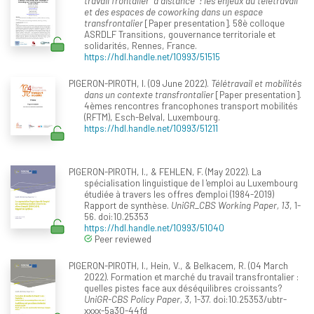
travail frontalier "à distance" : les enjeux du télétravail
et des espaces de coworking dans un espace
transfrontalier
[Paper presentation]. 58è colloque
ASRDLF Transitions, gouvernance territoriale et
solidarités, Rennes, France.
https://hdl.handle.net/10993/51515
PIGERON-PIROTH, I. (09 June 2022).
Télétravail et mobilités
dans un contexte transfrontalier
[Paper presentation].
4èmes rencontres francophones transport mobilités
(RFTM), Esch-Belval, Luxembourg.
https://hdl.handle.net/10993/51211
PIGERON-PIROTH, I., & FEHLEN, F. (May 2022). La
spécialisation linguistique de l 'emploi au Luxembourg
étudiée à travers les offres d'emploi (1984-2019)
Rapport de synthèse.
UniGR_CBS Working Paper, 13
, 1-
56. doi:10.25353
https://hdl.handle.net/10993/51040
Peer reviewed
PIGERON-PIROTH, I., Hein, V., & Belkacem, R. (04 March
2022). Formation et marché du travail transfrontalier :
quelles pistes face aux déséquilibres croissants?
UniGR-CBS Policy Paper, 3
, 1-37. doi:10.25353/ubtr-
xxxx-5a30-44fd