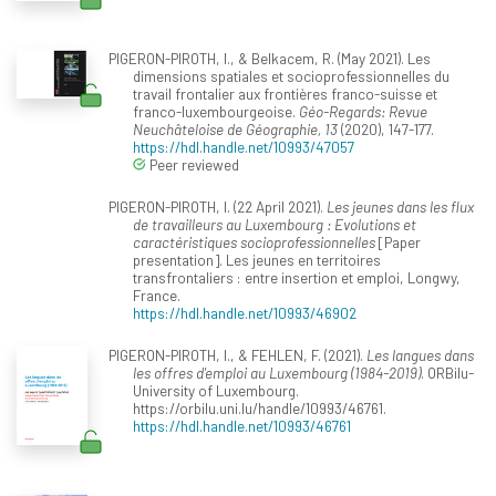
PIGERON-PIROTH, I., & Belkacem, R. (May 2021). Les
dimensions spatiales et socioprofessionnelles du
travail frontalier aux frontières franco-suisse et
franco-luxembourgeoise.
Géo-Regards: Revue
Neuchâteloise de Géographie, 13
(2020), 147-177.
https://hdl.handle.net/10993/47057
Peer reviewed
PIGERON-PIROTH, I. (22 April 2021).
Les jeunes dans les flux
de travailleurs au Luxembourg : Evolutions et
caractéristiques socioprofessionnelles
[Paper
presentation]. Les jeunes en territoires
transfrontaliers : entre insertion et emploi, Longwy,
France.
https://hdl.handle.net/10993/46902
PIGERON-PIROTH, I., & FEHLEN, F. (2021).
Les langues dans
les offres d'emploi au Luxembourg (1984-2019)
. ORBilu-
University of Luxembourg.
https://orbilu.uni.lu/handle/10993/46761.
https://hdl.handle.net/10993/46761