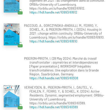
logement en 2021 : du changement dans la continuité
.
ORBilu-University of Luxembourg.
https://orbilu.uni.lu/handle/10993/61612.
https://hdl.handle.net/10993/61612
PACCOUD, A., GORCZYNSKA-ANGIULLI, M., FERRO, Y.,
SCHIEL, K., & PIGERON-PIROTH, I. (2024).
Housing in
2021 : change within continuity
. ORBilu-University of
Luxembourg. https://orbilu.uni.lu/handle/10993/61610.
https://hdl.handle.net/10993/61610
PIGERON-PIROTH, I. (28 May 2024).
Marché du travail
transfrontalier : asymétries et interdépendances
[Paper presentation]. WORKSHOP Inégalités
transfrontalières. Une exploration dans la Grande
Région, Saarbrücken, Germany.
https://hdl.handle.net/10993/61308
VERHEYDEN, B., PIGERON-PIROTH, I., DAUTEL, V.,
FEHLEN, F., FERRO, Y., & SCHIEL, K. (2024).
Active
Residents. Dynamic, segmented employment
. ORBilu-
University of Luxembourg.
https://orbilu.uni.lu/handle/10993/61389.
https://hdl.handle.net/10993/61389