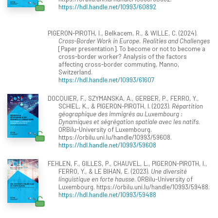
https://hdl.handle.net/10993/60892
PIGERON-PIROTH, I., Belkacem, R., & WILLE, C. (2024).
Cross-Border Work in Europe. Realities and Challenges
[Paper presentation]. To become or not to become a
cross-border worker? Analysis of the factors
affecting cross-border commuting, Manno,
Switzerland.
https://hdl.handle.net/10993/61607
DOCQUIER, F., SZYMANSKA, A., GERBER, P., FERRO, Y.,
SCHIEL, K., & PIGERON-PIROTH, I. (2023).
Répartition
géographique des immigrés au Luxembourg :
Dynamiques et ségrégation spatiale avec les natifs
.
ORBilu-University of Luxembourg.
https://orbilu.uni.lu/handle/10993/59608.
https://hdl.handle.net/10993/59608
FEHLEN, F., GILLES, P., CHAUVEL, L., PIGERON-PIROTH, I.,
FERRO, Y., & LE BIHAN, E. (2023).
Une diversité
linguistique en forte hausse
. ORBilu-University of
Luxembourg. https://orbilu.uni.lu/handle/10993/59488.
https://hdl.handle.net/10993/59488