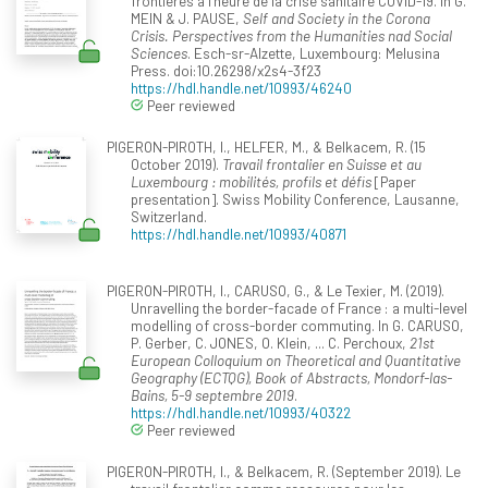
frontières à l’heure de la crise sanitaire COVID-19. In G.
MEIN & J. PAUSE,
Self and Society in the Corona
Crisis. Perspectives from the Humanities nad Social
Sciences
. Esch-sr-Alzette, Luxembourg: Melusina
Press. doi:10.26298/x2s4-3f23
https://hdl.handle.net/10993/46240
Peer reviewed
PIGERON-PIROTH, I., HELFER, M., & Belkacem, R. (15
October 2019).
Travail frontalier en Suisse et au
Luxembourg : mobilités, profils et défis
[Paper
presentation]. Swiss Mobility Conference, Lausanne,
Switzerland.
https://hdl.handle.net/10993/40871
PIGERON-PIROTH, I., CARUSO, G., & Le Texier, M. (2019).
Unravelling the border-facade of France : a multi-level
modelling of cross-border commuting. In G. CARUSO,
P. Gerber, C. JONES, O. Klein, ... C. Perchoux,
21st
European Colloquium on Theoretical and Quantitative
Geography (ECTQG), Book of Abstracts, Mondorf-las-
Bains, 5-9 septembre 2019
.
https://hdl.handle.net/10993/40322
Peer reviewed
PIGERON-PIROTH, I., & Belkacem, R. (September 2019). Le