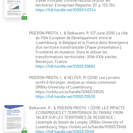
travail frontalier comme ressource pour les
territoires.
Entreprises Magazine, 97
, p. 132-134.
https://hdl.handle.net/10993/40744
PIGERON-PIROTH, I., & Belkacem, R. (07 June 2019).
Le rôle
du Pôle Européen de Développement entre le
Luxembourg, la Belgique et la France dans l’émergence
d’un territoire transfrontalier
[Paper presentation].
Frontières en mutation. Vivre et utiliser les
transformations territoriales- XIVè-XXIè siècles,
Besançon, France.
https://hdl.handle.net/10993/39682
PIGERON-PIROTH, I., & HELFER, M. (2019).
Les Lorrains
actifs à l'étranger, analyse au niveau communal
.
ORBilu-University of Luxembourg.
https://orbilu.uni.lu/handle/10993/39505.
https://hdl.handle.net/10993/39505
Belkacem, R., & PIGERON-PIROTH, I. (2019).
LES IMPACTS
ECONOMIQUES ET TERRITORIAUX DU TRAVAIL FRON-
TALIER SUR LES TERRITOIRES DE RESIDENCE :
L’exemple du bassin de Longwy
. ORBilu-University of
Luxembourg. https://orbilu.uni.lu/handle/10993/39419.
https://hdl.handle.net/10993/39419