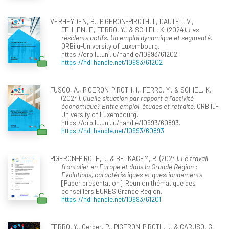
VERHEYDEN, B., PIGERON-PIROTH, I., DAUTEL, V.,
FEHLEN, F., FERRO, Y., & SCHIEL, K. (2024).
Les
résidents actifs. Un emploi dynamique et segmenté
.
ORBilu-University of Luxembourg.
https://orbilu.uni.lu/handle/10993/61202.
https://hdl.handle.net/10993/61202
FUSCO, A., PIGERON-PIROTH, I., FERRO, Y., & SCHIEL, K.
(2024).
Quelle situation par rapport à l'activité
économique? Entre emploi, études et retraite
. ORBilu-
University of Luxembourg.
https://orbilu.uni.lu/handle/10993/60893.
https://hdl.handle.net/10993/60893
PIGERON-PIROTH, I., & BELKACEM, R. (2024).
Le travail
frontalier en Europe et dans la Grande Région :
Evolutions, caractéristiques et questionnements
[Paper presentation]. Reunion thématique des
conseillers EURES Grande Region.
https://hdl.handle.net/10993/61201
FERRO, Y., Gerber, P., PIGERON-PIROTH, I., & CARUSO, G.