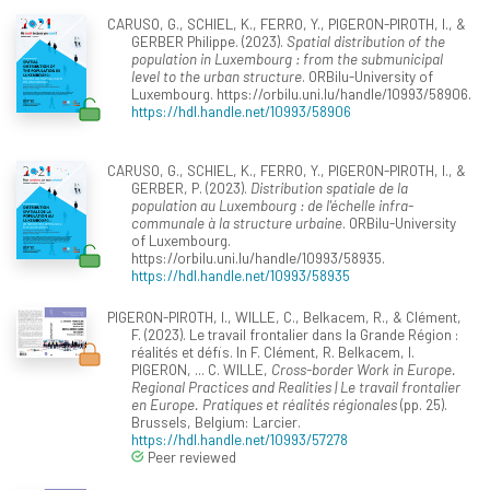
CARUSO, G., SCHIEL, K., FERRO, Y., PIGERON-PIROTH, I., &
GERBER Philippe. (2023).
Spatial distribution of the
population in Luxembourg : from the submunicipal
level to the urban structure
. ORBilu-University of
Luxembourg. https://orbilu.uni.lu/handle/10993/58906.
https://hdl.handle.net/10993/58906
CARUSO, G., SCHIEL, K., FERRO, Y., PIGERON-PIROTH, I., &
GERBER, P. (2023).
Distribution spatiale de la
population au Luxembourg : de l'échelle infra-
communale à la structure urbaine
. ORBilu-University
of Luxembourg.
https://orbilu.uni.lu/handle/10993/58935.
https://hdl.handle.net/10993/58935
PIGERON-PIROTH, I., WILLE, C., Belkacem, R., & Clément,
F. (2023). Le travail frontalier dans la Grande Région :
réalités et défis. In F. Clément, R. Belkacem, I.
PIGERON, ... C. WILLE,
Cross-border Work in Europe.
Regional Practices and Realities | Le travail frontalier
en Europe. Pratiques et réalités régionales
(pp. 25).
Brussels, Belgium: Larcier.
https://hdl.handle.net/10993/57278
Peer reviewed