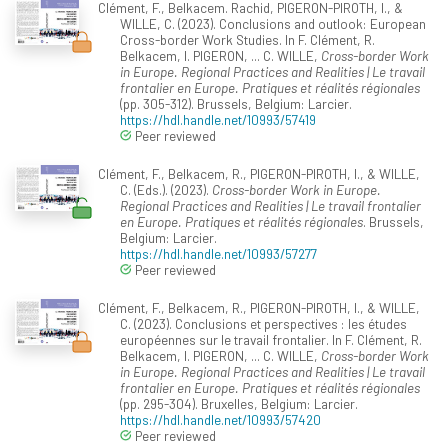
Clément, F., Belkacem. Rachid, PIGERON-PIROTH, I., &
WILLE, C. (2023). Conclusions and outlook: European
Cross-border Work Studies. In F. Clément, R.
Belkacem, I. PIGERON, ... C. WILLE,
Cross-border Work
in Europe. Regional Practices and Realities | Le travail
frontalier en Europe. Pratiques et réalités régionales
(pp. 305-312). Brussels, Belgium: Larcier.
https://hdl.handle.net/10993/57419
Peer reviewed
Clément, F., Belkacem, R., PIGERON-PIROTH, I., & WILLE,
C. (Eds.). (2023).
Cross-border Work in Europe.
Regional Practices and Realities | Le travail frontalier
en Europe. Pratiques et réalités régionales
. Brussels,
Belgium: Larcier.
https://hdl.handle.net/10993/57277
Peer reviewed
Clément, F., Belkacem, R., PIGERON-PIROTH, I., & WILLE,
C. (2023). Conclusions et perspectives : les études
européennes sur le travail frontalier. In F. Clément, R.
Belkacem, I. PIGERON, ... C. WILLE,
Cross-border Work
in Europe. Regional Practices and Realities | Le travail
frontalier en Europe. Pratiques et réalités régionales
(pp. 295-304). Bruxelles, Belgium: Larcier.
https://hdl.handle.net/10993/57420
Peer reviewed