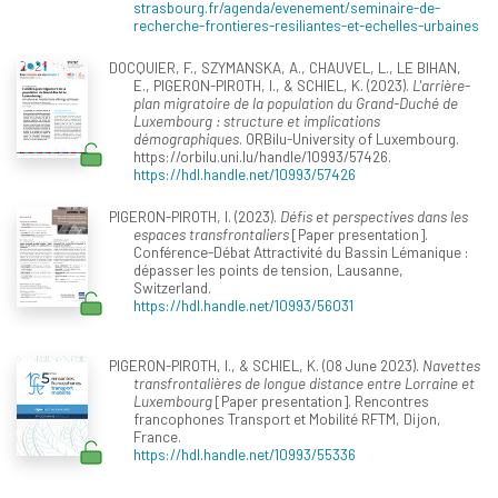
strasbourg.fr/agenda/evenement/seminaire-de-
recherche-frontieres-resiliantes-et-echelles-urbaines
DOCQUIER, F., SZYMANSKA, A., CHAUVEL, L., LE BIHAN,
E., PIGERON-PIROTH, I., & SCHIEL, K. (2023).
L'arrière-
plan migratoire de la population du Grand-Duché de
Luxembourg : structure et implications
démographiques
. ORBilu-University of Luxembourg.
https://orbilu.uni.lu/handle/10993/57426.
https://hdl.handle.net/10993/57426
PIGERON-PIROTH, I. (2023).
Défis et perspectives dans les
espaces transfrontaliers
[Paper presentation].
Conférence-Débat Attractivité du Bassin Lémanique :
dépasser les points de tension, Lausanne,
Switzerland.
https://hdl.handle.net/10993/56031
PIGERON-PIROTH, I., & SCHIEL, K. (08 June 2023).
Navettes
transfrontalières de longue distance entre Lorraine et
Luxembourg
[Paper presentation]. Rencontres
francophones Transport et Mobilité RFTM, Dijon,
France.
https://hdl.handle.net/10993/55336