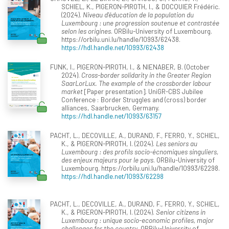
SCHIEL, K., PIGERON-PIROTH, I., & DOCQUIER Frédéric.
(2024).
Niveau d'éducation de la population du
Luxembourg : une progression soutenue et contrastée
selon les origines
. ORBilu-University of Luxembourg.
https://orbilu.uni.lu/handle/10993/62438.
https://hdl.handle.net/10993/62438
FUNK, I., PIGERON-PIROTH, I., & NIENABER, B. (October
2024).
Cross-border solidarity in the Greater Region
SaarLorLux. The example of the crossborder labour
market
[Paper presentation]. UniGR-CBS Jubilee
Conference : Border Struggles and (cross) border
alliances, Saarbrucken, Germany.
https://hdl.handle.net/10993/63157
PACHT, L., DECOVILLE, A., DURAND, F., FERRO, Y., SCHIEL,
K., & PIGERON-PIROTH, I. (2024).
Les seniors au
Luxembourg : des profils socio-écnomiques singuliers,
des enjeux majeurs pour le pays
. ORBilu-University of
Luxembourg. https://orbilu.uni.lu/handle/10993/62298.
https://hdl.handle.net/10993/62298
PACHT, L., DECOVILLE, A., DURAND, F., FERRO, Y., SCHIEL,
K., & PIGERON-PIROTH, I. (2024).
Senior citizens in
Luxembourg : unique socio-economic profiles, major
challenges for the country
. ORBilu-University of