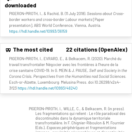
downloaded
PIGERON-PIROTH, I., & Rachid, B. (11 July 2018).
Sessions about Cross-
border workers and cross-border Labour markets
[Paper
presentation]. ABS World Conference, Vienna, Austria.
https://hdl.handle.net/10993/36159
The most cited
22 citations (OpenAlex)
PIGERON-PIROTH, I., EVRARD, E., & Belkacem, R. (2020). Marché du
travail transfrontalier Négocier avec les frontières à l’heure de la
crise sanitaire COVID-19. In G. MEIN & J. PAUSE,
Self and Society in the
Corona Crisis. Perspectives from the Humanities nad Social Sciences
.
Esch-sr-Alzette, Luxembourg: Melusina Press. doi:10.26298/x2s4-
3f23
https://hdl.handle.net/10993/46240
PIGERON-PIROTH, I., WILLE, C., & Belkacem, R. (in press).
Les fragmentations qui relient : Le rôle paradoxal des
discontinuités dans la dynamique territoriale
transfrontalière. In F. Chignier-Riboulon & M. Fournier
(Eds.),
Espaces périphériques et fragmentations