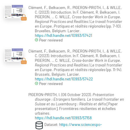
Clément, F., Belkacem, R., PIGERON-PIROTH, I., & WILLE,
C. (2023). Introduction. In F. Clément, R. Belkacem, I.
PIGERON, ... C. WILLE,
Cross-border Work in Europe.
Regional Practices and Realities | Le travail frontalier
en Europe. Pratiques et réalités régionales
(pp. 7-10).
Bruxelles, Belgium: Larcier.
https://hdl.handle.net/10993/57421
Peer reviewed
Clément, F., Belkacem, R., PIGERON-PIROTH, I., & WILLE,
C. (2023). Introduction. In F. Clément, R. Belkacem, I.
PIGERON, ... C. WILLE,
Cross-border Work in Europe.
Regional Practices and Realities | Le travail frontalier
en Europe. Pratiques et réalités régionales
(pp. 11-14).
Brussels, Belgium: Larcier.
https://hdl.handle.net/10993/57422
Peer reviewed
PIGERON-PIROTH, I. (06 October 2023).
Présentation
d’ouvrage : Etrangers familiers. Le travail frontalier en
Suisse et au Luxembourg : Réalités et défis
[Paper
presentation]. Fronntières résilientes et échelles
urbaines.
https://hdl.handle.net/10993/57158
Dataset:
https://www.sciencespo-