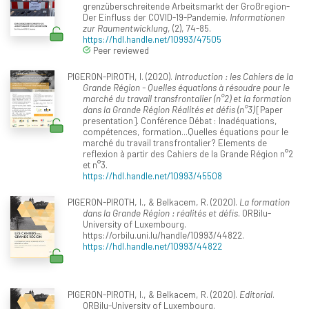
grenzüberschreitende Arbeitsmarkt der Großregion-
Der Einfluss der COVID-19-Pandemie.
Informationen
zur Raumentwicklung
, (2), 74-85.
https://hdl.handle.net/10993/47505
Peer reviewed
PIGERON-PIROTH, I. (2020).
Introduction : les Cahiers de la
Grande Région - Quelles équations à résoudre pour le
marché du travail transfrontalier (n°2) et la formation
dans la Grande Région Réalités et défis (n°3)
[Paper
presentation]. Conférence Débat : Inadéquations,
compétences, formation...Quelles équations pour le
marché du travail transfrontalier? Elements de
reflexion à partir des Cahiers de la Grande Région n°2
et n°3.
https://hdl.handle.net/10993/45508
PIGERON-PIROTH, I., & Belkacem, R. (2020).
La formation
dans la Grande Région : réalités et défis
. ORBilu-
University of Luxembourg.
https://orbilu.uni.lu/handle/10993/44822.
https://hdl.handle.net/10993/44822
PIGERON-PIROTH, I., & Belkacem, R. (2020).
Editorial
.
ORBilu-University of Luxembourg.