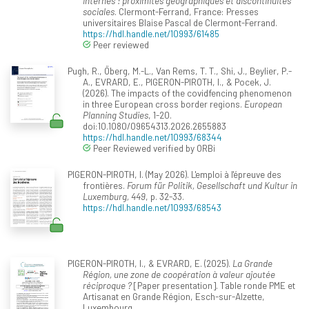
internes : proximités géographiques et discontinuités
sociales
. Clermont-Ferrand, France: Presses
universitaires Blaise Pascal de Clermont-Ferrand.
https://hdl.handle.net/10993/61485
Peer reviewed
Pugh, R., Öberg, M.-L., Van Rems, T. T., Shi, J., Beylier, P.-
A., EVRARD, E., PIGERON-PIROTH, I., & Pocek, J.
(2026). The impacts of the covidfencing phenomenon
in three European cross border regions.
European
Planning Studies
, 1-20.
doi:10.1080/09654313.2026.2655883
https://hdl.handle.net/10993/68344
Peer Reviewed verified by ORBi
PIGERON-PIROTH, I. (May 2026). L'emploi à l'épreuve des
frontières.
Forum für Politik, Gesellschaft und Kultur in
Luxemburg, 449
, p. 32-33.
https://hdl.handle.net/10993/68543
PIGERON-PIROTH, I., & EVRARD, E. (2025).
La Grande
Région, une zone de coopération à valeur ajoutée
réciproque ?
[Paper presentation]. Table ronde PME et
Artisanat en Grande Région, Esch-sur-Alzette,
Luxembourg.