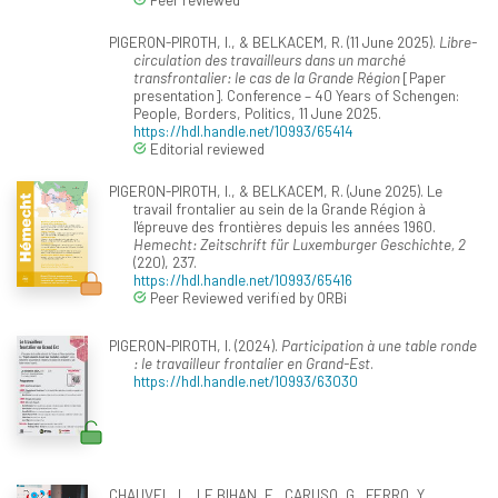
PIGERON-PIROTH, I., & BELKACEM, R. (11 June 2025).
Libre-
circulation des travailleurs dans un marché
transfrontalier: le cas de la Grande Région
[Paper
presentation]. Conference – 40 Years of Schengen:
People, Borders, Politics, 11 June 2025.
https://hdl.handle.net/10993/65414
Editorial reviewed
PIGERON-PIROTH, I., & BELKACEM, R. (June 2025). Le
travail frontalier au sein de la Grande Région à
l'épreuve des frontières depuis les années 1960.
Hemecht: Zeitschrift für Luxemburger Geschichte, 2
(220), 237.
https://hdl.handle.net/10993/65416
Peer Reviewed verified by ORBi
PIGERON-PIROTH, I. (2024).
Participation à une table ronde
: le travailleur frontalier en Grand-Est
.
https://hdl.handle.net/10993/63030
CHAUVEL, L., LE BIHAN, E., CARUSO, G., FERRO, Y.,