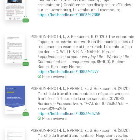
presentation]. Conférence Interdisciplinaire d'Etudes
sur le Luxembourg, Luxembourg, Luxembourg.
https://hdl.handle.net/10993/42366
PIGERON-PIROTH, I., & Belkacem, R. (2020). The economic
impact of cross-border work on the municipalities of
residence: an example at the French–Luxembourgish
border. In C. WILLE & B. NIENABER,
Border
Experiences in Europe. Everyday Life – Working Life –
Communication – Languages
(pp. 85-100). Baden-
Baden, Germany: Nomos.
https://hdl.handle.net/10993/41277
Peer reviewed
PIGERON-PIROTH, I., EVRARD, E., & Belkacem, R. (2020).
Marché du travail transfrontalier : négocier avec les
frontières à l’heure de la crise sanitaire COVID-19.
Borders in Perspective, 4
, 17-23. doi:10.25353/ubtr-
xxxx-b825-a20b
https://hdl.handle.net/10993/43745
Peer reviewed
PIGERON-PIROTH, I., EVRARD, E., & Belkacem, R. (2020).
Marché du travail transfrontalier Négocier avec les