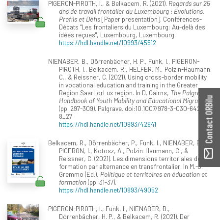
PIGERON-PIROTH, I., & Belkacem, R. (2021).
Regards sur 25
ans de travail frontalier au Luxembourg : Evolutions,
Profils et Défis
[Paper presentation]. Conférences-
Débats "Les frontaliers du Luxembourg: Au-delà des
idées reçues", Luxembourg, Luxembourg.
https://hdl.handle.net/10993/45512
NIENABER, B., Dörrenbächer, H. P., Funk, I., PIGERON-
PIROTH, I., Belkacem, R., HELFER, M., Polzin-Haumann,
C., & Reissner, C. (2021). Using cross-border mobility
in vocational education and training in the Greater
Region SaarLorLux region. In D. Cairns,
The Palgrave
Contact ORBilu
Handbook of Youth Mobility and Educational Migration
(pp. 297-309). Palgrave. doi:10.1007/978-3-030-64235-
8_27
https://hdl.handle.net/10993/42941
Belkacem, R., Dörrenbächer, P., Funk, I., NIENABER, B.,
PIGERON, I., Kotosz, A., Polzin-Haumann, C., &
Reissner, C. (2021). Les dimensions territoriales de la
formation par alternance en transfrontalier. In M.-J.
Gremmo (Ed.),
Politique et territoires en éducation et
formation
(pp. 31-37).
https://hdl.handle.net/10993/49052
PIGERON-PIROTH, I., Funk, I., NIENABER, B.,
Dörrenbächer, H. P., & Belkacem, R. (2021). Der