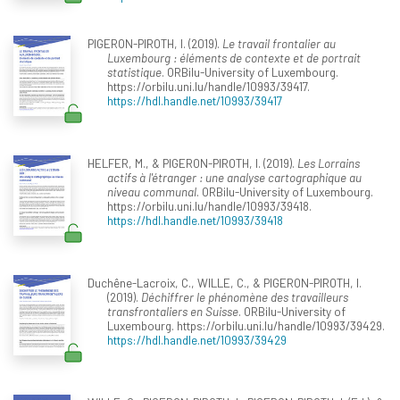
PIGERON-PIROTH, I. (2019).
Le travail frontalier au
Luxembourg : éléments de contexte et de portrait
statistique
. ORBilu-University of Luxembourg.
https://orbilu.uni.lu/handle/10993/39417.
https://hdl.handle.net/10993/39417
HELFER, M., & PIGERON-PIROTH, I. (2019).
Les Lorrains
actifs à l'étranger : une analyse cartographique au
niveau communal
. ORBilu-University of Luxembourg.
https://orbilu.uni.lu/handle/10993/39418.
https://hdl.handle.net/10993/39418
Duchêne-Lacroix, C., WILLE, C., & PIGERON-PIROTH, I.
(2019).
Déchiffrer le phénomène des travailleurs
transfrontaliers en Suisse
. ORBilu-University of
Luxembourg. https://orbilu.uni.lu/handle/10993/39429.
https://hdl.handle.net/10993/39429