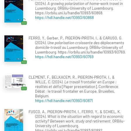
(2024).
A growing polarization of home-work travel in
Luxembourg
. ORBilu-University of Luxembourg.
https://orbilu.uni.lu/handle/10993/60868.
https://hdl.handle.net/10993/60868
FERRO, Y., Gerber, P., PIGERON-PIROTH, I., & CARUSO, G.
(2024).
Une polarisation croissante des déplacements
domicile-travail au Luxembourg
. ORBilu-University of
Luxembourg. https://orbilu.uni.lu/handle/10993/60769.
https://hdl.handle.net/10993/60769
CLEMENT, F., BELKACEM, R., PIGERON-PIROTH, I., &
WILLE, C. (2024).
Le travail frontalier en Europe :
réalités et défis
[Paper presentation]. Conférence
Débat : le travail frontalier en Europe, Bruxelles,
Belgium.
https://hdl.handle.net/10993/60871
FUSCO, A., PIGERON-PIROTH, I., FERRO, Y., & SCHIEL, K.
(2024).
What is the situation with regard to economic
activity? Between work, study and retirement
. ORBilu-
University of Luxembourg.
https://orbilu.uni.lu/handle/10993/60892.