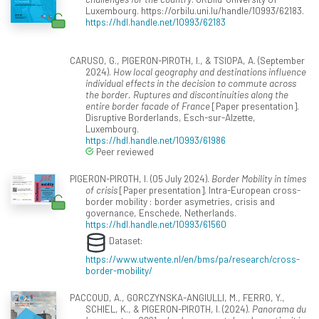
Luxembourg. https://orbilu.uni.lu/handle/10993/62183.
https://hdl.handle.net/10993/62183
CARUSO, G., PIGERON-PIROTH, I., & TSIOPA, A. (September
2024).
How local geography and destinations influence
individual effects in the decision to commute across
the border. Ruptures and discontinuities along the
entire border facade of France
[Paper presentation].
Disruptive Borderlands, Esch-sur-Alzette,
Luxembourg.
https://hdl.handle.net/10993/61986
Peer reviewed
PIGERON-PIROTH, I. (05 July 2024).
Border Mobility in times
of crisis
[Paper presentation]. Intra-European cross-
border mobility : border asymetries, crisis and
governance, Enschede, Netherlands.
https://hdl.handle.net/10993/61560
Dataset:
https://www.utwente.nl/en/bms/pa/research/cross-
border-mobility/
PACCOUD, A., GORCZYNSKA-ANGIULLI, M., FERRO, Y.,
SCHIEL, K., & PIGERON-PIROTH, I. (2024).
Panorama du