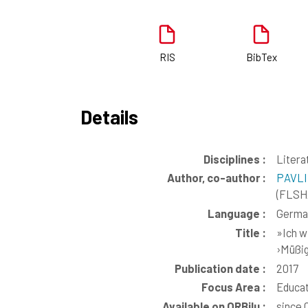
RIS
BibTex
Details
Disciplines :
Litera
Author, co-author :
PAVLI
(FLSHA
Language :
Germa
Title :
»Ich w
›Müßi
Publication date :
2017
Focus Area :
Educat
Available on ORBilu :
since 