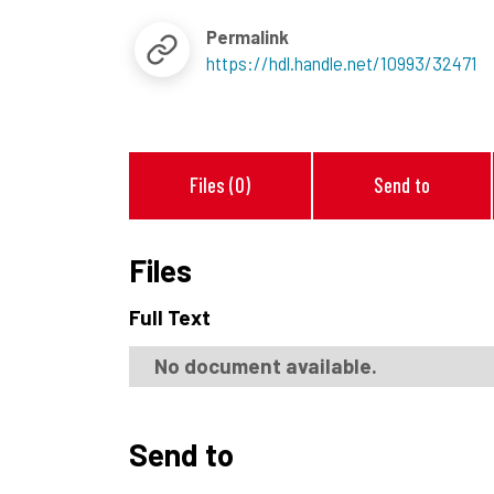
Permalink
https://hdl.handle.net/10993/32471
Files (0)
Send to
Files
Full Text
No document available.
Send to