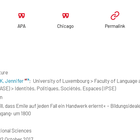
APA
Chicago
Permalink
ture
K, Jennifer
;
University of Luxembourg > Faculty of Language a
SE) > Identités, Politiques, Sociétés, Espaces (IPSE)
n
ill, dass Emile auf jeden Fall ein Handwerk erlernt« – Bildungside
ggang‹ um 1800
ional Sciences
02 October 2017