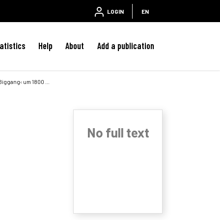
LOGIN
EN
atistics
Help
About
Add a publication
ang‹ um 1800 - 2017
No full text