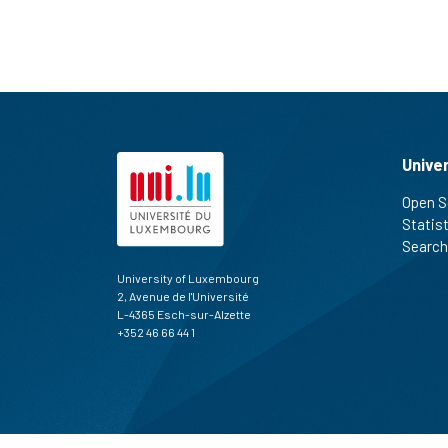
Unive
Open S
Statis
Search
University of Luxembourg
2, Avenue de l'Université
L-4365 Esch-sur-Alzette
+352 46 66 44 1