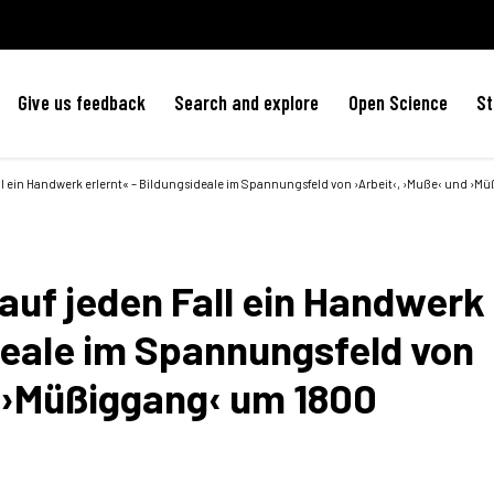
Give us feedback
Search and explore
Open Science
St
all ein Handwerk erlernt« – Bildungsideale im Spannungsfeld von ›Arbeit‹, ›Muße‹ und ›Müßigg
 auf jeden Fall ein Handwerk
deale im Spannungsfeld von
 ›Müßiggang‹ um 1800