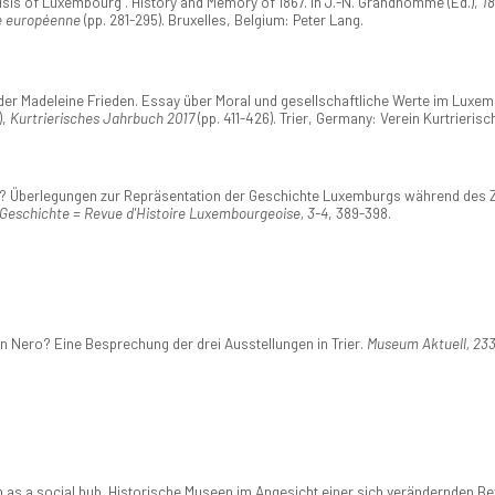
risis of Luxembourg". History and Memory of 1867. In J.-N. Grandhomme (Ed.),
18
re européenne
(pp. 281-295). Bruxelles, Belgium: Peter Lang.
der Madeleine Frieden. Essay über Moral und gesellschaftliche Werte im Luxemb
),
Kurtrierisches Jahrbuch 2017
(pp. 411-426). Trier, Germany: Verein Kurtrieris
? Überlegungen zur Repräsentation der Geschichte Luxemburgs während des Z
Geschichte = Revue d'Histoire Luxembourgeoise, 3-4
, 389-398.
n Nero? Eine Besprechung der drei Ausstellungen in Trier.
Museum Aktuell, 23
as a social hub. Historische Museen im Angesicht einer sich verändernden B