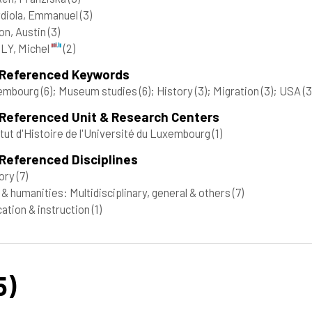
diola, Emmanuel
(3)
n, Austin
(3)
LY, Michel
(2)
 Referenced Keywords
embourg
(6)
; Museum studies
(6)
; History
(3)
; Migration
(3)
; USA
(3
 Referenced Unit & Research Centers
itut d'Histoire de l'Université du Luxembourg
(1)
Referenced Disciplines
tory
(7)
 & humanities: Multidisciplinary, general & others
(7)
ation & instruction
(1)
5)