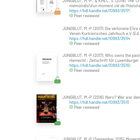
JUNGBLUT, M.-P., & KMEC, S. (2018). The "C
mémoire(s) d'un moment clé de l'histoi
https://hdl.handle.net/10993/35171
Peer reviewed
JUNGBLUT, M.-P. (2017). Die verlorene Ehre 
Verein Kurtrierisches Jahrbuch e.V. (Ed.
https://hdl.handle.net/10993/35114
Peer reviewed
JUNGBLUT, M.-P. (2017). Who owns the past
Hemecht : Zeitschrift für Luxemburger 
https://hdl.handle.net/10993/35110
Peer reviewed
JUNGBLUT, M.-P. (2016). Nero? Wer war den
https://hdl.handle.net/10993/35111
Peer reviewed
JUNGBLUT, M.-P. (September 2015). Museum 