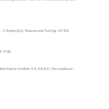
. V. Golding (Ed.),
Museums and Truth
(pp. 147-153).
II), 77-86.
me Guerre mondiale. In A. Gob (Ed.),
Des musées au-