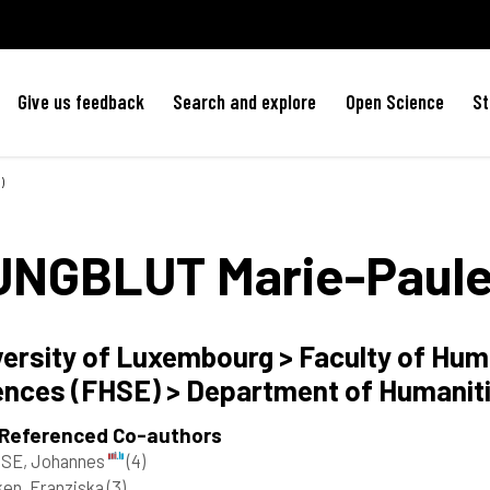
Give us feedback
Search and explore
Open Science
St
)
UNGBLUT
Marie-Paul
versity of Luxembourg > Faculty of Hum
ences (FHSE) > Department of Humanit
 Referenced Co-authors
SE, Johannes
(4)
en, Franziska
(3)