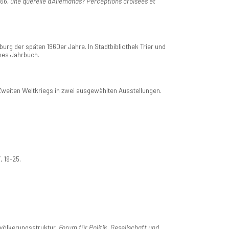
66, une querelle d'Allemands? Perceptions croisées et
urg der späten 1960er Jahre. In Stadtbibliothek Trier und
ches Jahrbuch.
weiten Weltkriegs in zwei ausgewählten Ausstellungen.
3
, 19-25.
evölkerungsstruktur.
Forum für Politik, Gesellschaft und