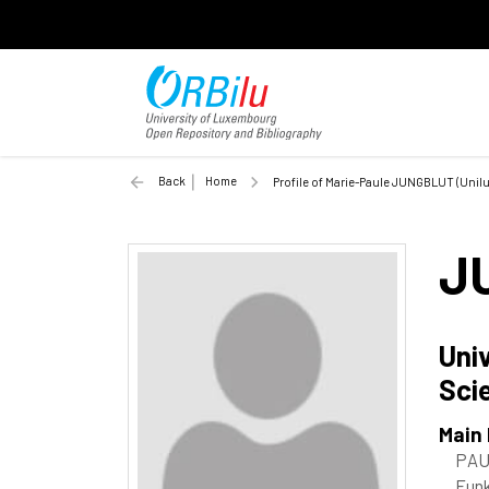
Back
Home
Profile of Marie-Paule JUNGBLUT (Unilu
J
Uni
Sci
Main
PAU
Funk