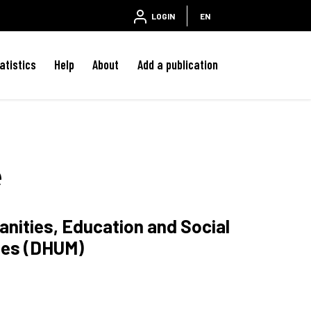
LOGIN
EN
atistics
Help
About
Add a publication
e
anities, Education and Social
ies (DHUM)