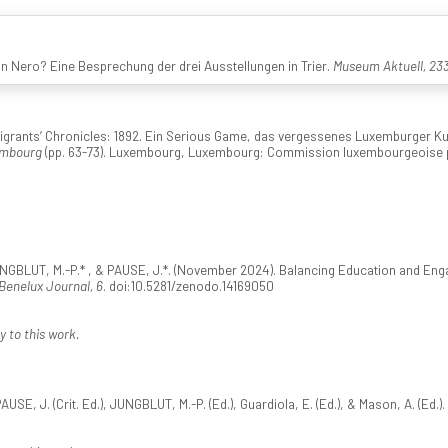
n Nero? Eine Besprechung der drei Ausstellungen in Trier.
Museum Aktuell, 23
igrants’ Chronicles: 1892. Ein Serious Game, das vergessenes Luxemburger Kultu
xembourg
(pp. 63-73). Luxembourg, Luxembourg: Commission luxembourgeoise 
, JUNGBLUT, M.-P.* , & PAUSE, J.*. (November 2024). Balancing Education and E
Benelux Journal, 6
. doi:10.5281/zenodo.14169050
y to this work.
AUSE, J. (Crit. Ed.), JUNGBLUT, M.-P. (Ed.), Guardiola, E. (Ed.), & Mason, A. (Ed.).