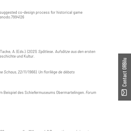
A suggested co-design process for historical game
/zenodo.7994126
acke, A. (Eds.). (2021).
Spätlese. Aufsätze aus den ersten
Geschichte und Kultur.
Contact ORBilu
ne Schaus, 22/11/1966). Un florilège de débats
 am Beispiel des Schiefermuseums Obermartelingen.
Forum