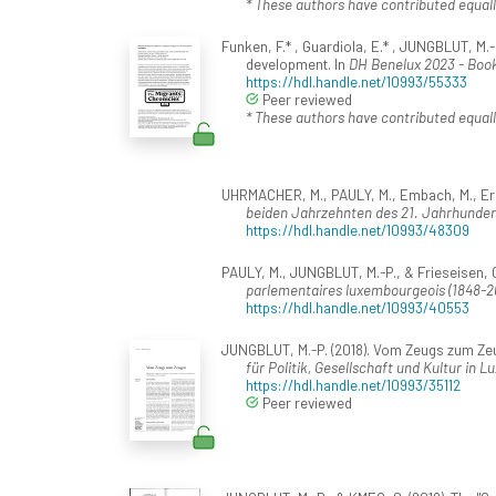
* These authors have contributed equall
Funken, F.* , Guardiola, E.* , JUNGBLUT, M.
development. In
DH Benelux 2023 - Book
https://hdl.handle.net/10993/55333
Peer reviewed
* These authors have contributed equall
UHRMACHER, M., PAULY, M., Embach, M., Eriskat
beiden Jahrzehnten des 21. Jahrhundert
https://hdl.handle.net/10993/48309
PAULY, M., JUNGBLUT, M.-P., & Frieseisen, C. 
parlementaires luxembourgeois (1848-2
https://hdl.handle.net/10993/40553
JUNGBLUT, M.-P. (2018). Vom Zeugs zum Ze
für Politik, Gesellschaft und Kultur in 
https://hdl.handle.net/10993/35112
Peer reviewed