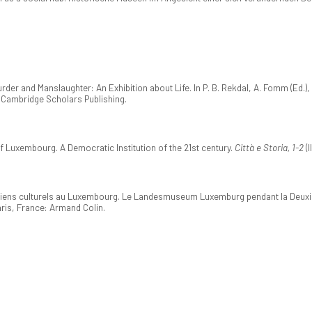
er and Manslaughter: An Exhibition about Life. In P. B. Rekdal, A. Fomm (Ed.), ..
Cambridge Scholars Publishing.
 Luxembourg. A Democratic Institution of the 21st century.
Città e Storia, 1-2
(I
 biens culturels au Luxembourg. Le Landesmuseum Luxemburg pendant la Deuxiè
aris, France: Armand Colin.