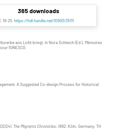
365 downloads
3
, 19-25.
https://hdl.handle.net/10993/35111
rerbe ans Licht bringt. In Nora Schleich (Ed.),
Mémoires
pour l'UNESCO.
ngagement. A Suggested Co-design Process for Historical
 (2024).
The Migrants Chronicles: 1892
. Köln, Germany: TH