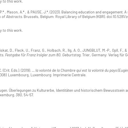
y to this work.
-P.* , Mason, A.* , & PAUSE, J.*. (2023). Balancing education and engagement. 
 of Abstracts
. Brussels, Belgium: Royal Library of Belgium (KBR). doi:10.5281
y to this work.
, D., Fleck, U., Franz, G., Holbach, R., Ilg, A. O., JUNGBLUT, M.-P., Opll, F., & T
s. Festgabe für Franz Irsigler zum 80. Geburtstag
. Trier, Germany: Verlag für 
(Crit. Eds.). (2019).
… la volonté de la Chambre qui est la volonté du pays (Eugè
008)
. Luxembourg, Luxembourg: Imprimerie Centrale.
ugen. Überlegungen zu Kulturerbe, Identitäten und historischem Bewusstsein
Luxemburg, 380
, 54-57.