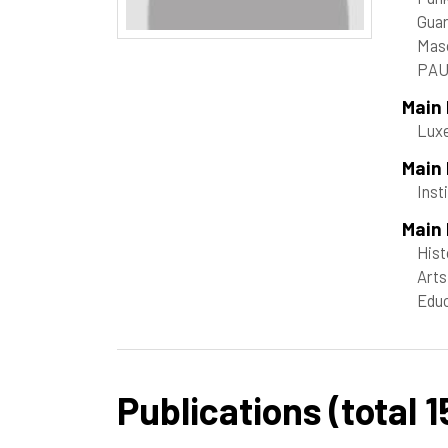
Guar
Maso
PAU
Main
Lux
Main
Inst
Main 
His
Arts
Educ
Publications (total 1