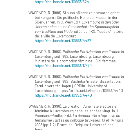
https://hdl.handle.net/10993/624
WAGENER, R. (1999). Si hunn näischt ze erwaarde gehat,
bei kengem : Die politische Rolle der Frauen in der
50er Jahren. In C. Wey (Ed.),
Luxemburg in den 50er
Jahren : eine kleine Gesellschaft im Spannungsfeld
von Tradition und Modernität
(pp. 1-2). Musée d'histoire
de la ville de Luxembourg.
https://hdl.handle.net/10993/4437
WAGENER, R. (1998).
Politische Partizipation von Frauen in
Luxemburg seit 1919
. Luxembourg, Luxembourg:
Ministère de la promotion féminine - Cid-femmes.
https://hdl.handle.net/10993/17570
WAGENER, R. (1998).
Politische Partizipation von Frauen in
Luxemburg seit 1919
[Bachelor/master dissertation,
FernUniversität Hagen]. ORBilu-University of
Luxembourg. https://orbilu.uni.lu/handle/10993/4440
https://hdl.handle.net/10993/4440
WAGENER, R. (1998). La création d'une liste électorale
féminine à Luxembourg dans les années vingt. In H.
Peemans-Poullet (Ed.),
La démocratie à l'épreuve du
féminisme : actes du colloque Bruxelles, 13 et 14 mars
1998
(pp. 1-2). Bruxelles, Belgium: Université des
femmes.