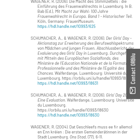
WAGENER, R. (2006). Die Macht des Stimmzettels : die
Einführung des Frauenwahlrechts in Luxemburg. In B.
Bab (Ed.),
Mit Macht zur Wahl: 100 Jahre
Frauenwahlrecht in Europa. Band 1 - Historischer Teil
.
Köln, Germany: FrauenMuseum.
https://hdl.handle.net/10993/625
SCHUMACHER, A., & WAGENER, R. (2006).
Der Girls' Day -
Aktionstag zur Erweiterung des Berufswahlspektrums
von Mädchen und jungen Frauen. Abschlussbericht der
Evaluierung des Girls' Day in Luxemburg. Durchgeführt
Contact ORBilu
mit Mitteln des Europäischen Sozialfonds, des
Ministère de l'Education Nationale et de la Formation
Professionnelle und des Ministère de l'Egalité des
Chances
. Walferdange, Luxembourg: Université du
Luxembourg. https://orbilu.uni.lu/handle/10993/18631
https://hdl.handle.net/10993/18631
SCHUMACHER, A., & WAGENER, R. (2006).
Girls' Day 2006.
Eine Evaluation
. Walferdange, Luxembourg: Université
du Luxembourg.
https://orbilu.uni.lu/handle/10993/18630
https://hdl.handle.net/10993/18630
WAGENER, R. (2004). Dat Geschleefs muss ee fir allemol
en Enn kréien : Die ersten Gemeinderätinnen in der
Stadt Luxemburg.
Ons Stad
, (77), 6-11.