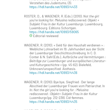
Verstehen des Judentums
, (3).
https://hdl.handle.net/10993/4433
ROSTER, D., & WAGENER, R. (Eds.). (2010).
Not the girl
you’re looking for: Melusina rediscovered: Objekt +
Subjekt Frau in der Kultur Luxemburgs
. Luxembourg,
Luxembourg: Editions Schortgen.
https://hdl.handle.net/10993/59065
Editorial reviewed
WAGENER, R. (2010). « Geld für den Haushalt verdienen » :
Weibliche Lohnarbeit im 19. Jahrhundert aus der Sicht
der Luxemburger Geschichtsschreibung. In C. D.
Conter & N. Sahl (Eds.),
Aufbrüche und Vermittlungen :
Beiträge zur Luxemburger und europäischen Literatur-
und Kulturgeschichte =
(pp. 45-62). Bielefeld,
Unknown/unspecified: Aisthesis.
https://hdl.handle.net/10993/4436
WAGENER, R. (2010). Bye bye, Siegfried : Der lange
Abschied der Luxemburger Frauen vom Patriarchat. In
In: Not the girl you’re looking for : Melusina
rediscovered : Objekt+ Subjekt Frau in der Kultur
Luxemburgs
(pp. 212-238). Cid-femmes.
https://hdl.handle.net/10993/4435