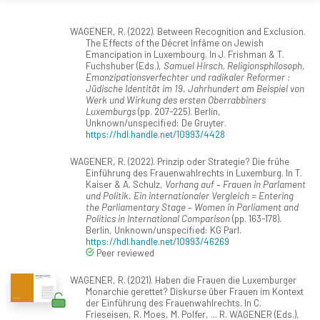
WAGENER, R. (2022). Between Recognition and Exclusion.
The Effects of the Décret Infâme on Jewish
Emancipation in Luxembourg. In J. Frishman & T.
Fuchshuber (Eds.),
Samuel Hirsch, Religionsphilosoph,
Emanzipationsverfechter und radikaler Reformer :
Jüdische Identität im 19. Jahrhundert am Beispiel von
Werk und Wirkung des ersten Oberrabbiners
Luxemburgs
(pp. 207-225). Berlin,
Unknown/unspecified: De Gruyter.
https://hdl.handle.net/10993/4428
WAGENER, R. (2022). Prinzip oder Strategie? Die frühe
Einführung des Frauenwahlrechts in Luxemburg. In T.
Kaiser & A. Schulz,
Vorhang auf – Frauen in Parlament
und Politik. Ein internationaler Vergleich = Entering
the Parliamentary Stage – Women in Parliament and
Politics in International Comparison
(pp. 163-178).
Berlin, Unknown/unspecified: KG Parl.
https://hdl.handle.net/10993/46269
Peer reviewed
WAGENER, R. (2021). Haben die Frauen die Luxemburger
Monarchie gerettet? Diskurse über Frauen im Kontext
der Einführung des Frauenwahlrechts. In C.
Frieseisen, R. Moes, M. Polfer, ... R. WAGENER (Eds.),