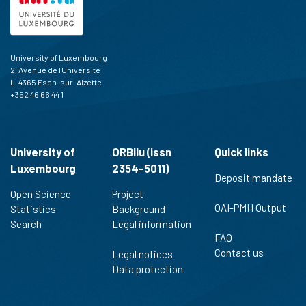
University of Luxembourg
2, Avenue de l'Université
L-4365 Esch-sur-Alzette
+352 46 66 44 1
University of
ORBilu (issn
Quick links
Luxembourg
2354-5011)
Deposit mandate
Open Science
Project
OAI-PMH Output
Statistics
Background
Search
Legal information
FAQ
Contact us
Legal notices
Data protection