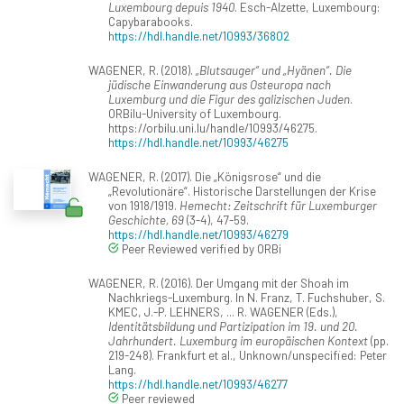
Luxembourg depuis 1940
. Esch-Alzette, Luxembourg:
Capybarabooks.
https://hdl.handle.net/10993/36802
WAGENER, R. (2018).
„Blutsauger“ und „Hyänen“. Die
jüdische Einwanderung aus Osteuropa nach
Luxemburg und die Figur des galizischen Juden
.
ORBilu-University of Luxembourg.
https://orbilu.uni.lu/handle/10993/46275.
https://hdl.handle.net/10993/46275
WAGENER, R. (2017). Die „Königsrose“ und die
„Revolutionäre“. Historische Darstellungen der Krise
von 1918/1919.
Hemecht: Zeitschrift für Luxemburger
Geschichte, 69
(3-4), 47-59.
https://hdl.handle.net/10993/46279
Peer Reviewed verified by ORBi
WAGENER, R. (2016). Der Umgang mit der Shoah im
Nachkriegs-Luxemburg. In N. Franz, T. Fuchshuber, S.
KMEC, J.-P. LEHNERS, ... R. WAGENER (Eds.),
Identitätsbildung und Partizipation im 19. und 20.
Jahrhundert. Luxemburg im europäischen Kontext
(pp.
219-248). Frankfurt et al., Unknown/unspecified: Peter
Lang.
https://hdl.handle.net/10993/46277
Peer reviewed