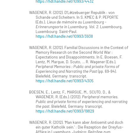
https://hdl.handle.net/10993/4432
WAGENER, R. (2012). D’Lëtzebuerger Republik : von
Schande und Scheitern. In S. KMEC & P. PEPORTE
(Eds.),
Lieux de mémoire au Luxembourg -
Erinnerungsorte in Luxemburg. Vol. 2
. Luxembourg,
Luxembourg: Saint-Paul.
https://hdl.handle.net/10993/3938
WAGENER, R. (2012). Familial Discussions in the Context of
Memory Research on the Second World War :
Expectations and Disappointments. In E. Boesen, F.
Lentz, M. Margue, D. Scuto, ... R. Wagener (Eds.),
Peripheral Memories : Public and private Forms of
Experiencing and Narrating the Past
(pp. 69-94).
Bielefeld, Germany: transcript.
https://hdl.handle.net/10993/4305
BOESEN, E., Lentz, F., MARGUE, M., SCUTO, D., &
WAGENER, R. (Eds.). (2012).
Peripheral memories.
Public and private forms of experiencing and narrating
the past
. Bielefeld, Germany: transcript.
https://hdl.handle.net/10993/19829
WAGENER, R. (2012). ‘Man kann aber Antisemit und doch
ein guter Katholik sein.’ : Die Rezeption der Dreyfus-
Affäre in Luxemburg.
Judaica: Beiträge zum