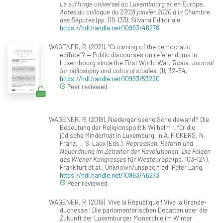
Le suffrage universel au Luxembourg et en Europe.
Actes du colloque du 27/28 janvier 2020 à la Chambre
des Députés
(pp. 119-133). Silvana Editoriale.
https://hdl.handle.net/10993/46278
WAGENER, R. (2021). “Crowning of the democratic
edifice”? — Public discourses on referendums in
Luxembourg since the First World War.
Topos. Journal
for philosophy and cultural studies
, (1), 32–54.
https://hdl.handle.net/10993/53220
Peer reviewed
WAGENER, R. (2019). Niedergerissene Scheidewand? Die
Bedeutung der Religionspolitik Wilhelm I. für die
jüdische Minderheit in Luxemburg. In A. FICKERS, N.
Franz, ... S. Laux (Eds.),
Repression, Reform und
Neuordnung im Zeitalter der Revolutionen. Die Folgen
des Wiener Kongresses für Westeuropa
(pp. 103-124).
Frankfurt et al., Unknown/unspecified: Peter Lang.
https://hdl.handle.net/10993/46273
Peer reviewed
WAGENER, R. (2019). Vive la République ! Vive la Grande-
duchesse ! Die parlamentarischen Debatten über die
Zukunft der Luxemburger Monarchie im Winter