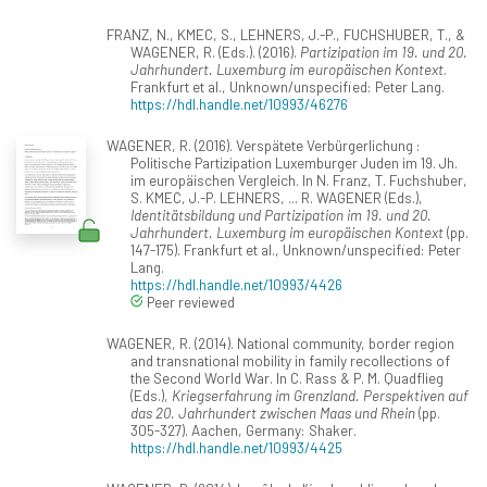
FRANZ, N., KMEC, S., LEHNERS, J.-P., FUCHSHUBER, T., &
WAGENER, R. (Eds.). (2016).
Partizipation im 19. und 20.
Jahrhundert. Luxemburg im europäischen Kontext
.
Frankfurt et al., Unknown/unspecified: Peter Lang.
https://hdl.handle.net/10993/46276
WAGENER, R. (2016). Verspätete Verbürgerlichung :
Politische Partizipation Luxemburger Juden im 19. Jh.
im europäischen Vergleich. In N. Franz, T. Fuchshuber,
S. KMEC, J.-P. LEHNERS, ... R. WAGENER (Eds.),
Identitätsbildung und Partizipation im 19. und 20.
Jahrhundert. Luxemburg im europäischen Kontext
(pp.
147-175). Frankfurt et al., Unknown/unspecified: Peter
Lang.
https://hdl.handle.net/10993/4426
Peer reviewed
WAGENER, R. (2014). National community, border region
and transnational mobility in family recollections of
the Second World War. In C. Rass & P. M. Quadflieg
(Eds.),
Kriegserfahrung im Grenzland. Perspektiven auf
das 20. Jahrhundert zwischen Maas und Rhein
(pp.
305-327). Aachen, Germany: Shaker.
https://hdl.handle.net/10993/4425