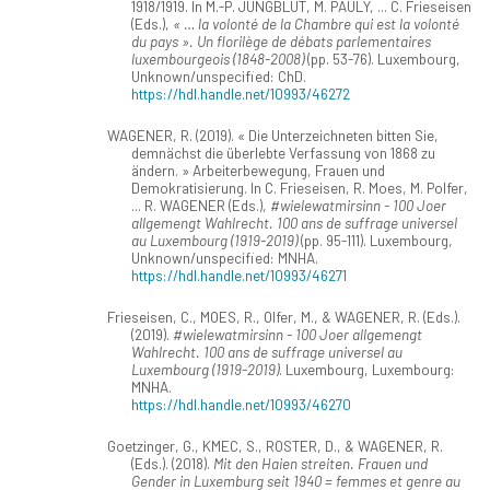
1918/1919. In M.-P. JUNGBLUT, M. PAULY, ... C. Frieseisen
(Eds.),
« … la volonté de la Chambre qui est la volonté
du pays ». Un florilège de débats parlementaires
luxembourgeois (1848-2008)
(pp. 53-76). Luxembourg,
Unknown/unspecified: ChD.
https://hdl.handle.net/10993/46272
WAGENER, R. (2019). « Die Unterzeichneten bitten Sie,
demnächst die überlebte Verfassung von 1868 zu
ändern. » Arbeiterbewegung, Frauen und
Demokratisierung. In C. Frieseisen, R. Moes, M. Polfer,
... R. WAGENER (Eds.),
#wielewatmirsinn - 100 Joer
allgemengt Wahlrecht. 100 ans de suffrage universel
au Luxembourg (1919-2019)
(pp. 95-111). Luxembourg,
Unknown/unspecified: MNHA.
https://hdl.handle.net/10993/46271
Frieseisen, C., MOES, R., Olfer, M., & WAGENER, R. (Eds.).
(2019).
#wielewatmirsinn - 100 Joer allgemengt
Wahlrecht. 100 ans de suffrage universel au
Luxembourg (1919-2019)
. Luxembourg, Luxembourg:
MNHA.
https://hdl.handle.net/10993/46270
Goetzinger, G., KMEC, S., ROSTER, D., & WAGENER, R.
(Eds.). (2018).
Mit den Haien streiten. Frauen und
Gender in Luxemburg seit 1940 = femmes et genre au