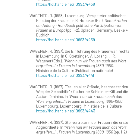
https://hdl.handle.net/10993/4438
WAGENER, R. (1998). Luxemburg: Verspäteter politischer
Einstieg der Frauen. In B. Hoecker (Ed.),
Demokratien
am Anfang : Handbuch politische Partizipation von
Frauen in Europa
(pp. 1-2). Opladen, Germany: Leske +
Budrich.
https://hdl.handle.net/10993/4439
WAGENER, R. (1997). Die Einführung des Frauenwahlrechts
in Luxemburg. In G. Goetzinger, A. Lorang, ... R.
Wagener (Eds.),
"Wenn nun wir Frauen auch das Wort
ergreifen…" : Frauen in Luxemburg 1880-1950
.
Ministère de la Culture (Publication nationale).
https://hdl.handle.net/10993/4441
WAGENER, R. (1997). "Frauen aller Stände, beschreitet den
Weg der Selbsthilfe" : Catherine Schleimer-Kill und die
Action féminine. In
"Wenn nun wir Frauen auch das
Wort ergreifen…" : Frauen in Luxemburg 1880-1950
.
Luxembourg, Luxembourg: Ministère de la Culture.
https://hdl.handle.net/10993/4443
WAGENER, R. (1997). Stellvertreterin der Frauen : die erste
Abgeordnete. In
"Wenn nun wir Frauen auch das Wort
ergreifen…" : Frauen in Luxemburg 1880-1950
(pp. 1-2).