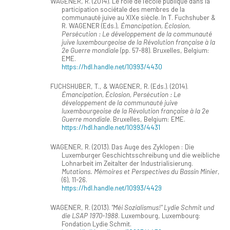
WAGENER, R. (2014). Le rôle de l’école publique dans la
participation sociétale des membres de la
communauté juive au XIXe siècle. In T. Fuchshuber &
R. WAGENER (Eds.),
Émancipation, Éclosion,
Persécution : Le développement de la communauté
juive luxembourgeoise de la Révolution française à la
2e Guerre mondiale
(pp. 57-88). Bruxelles, Belgium:
EME.
https://hdl.handle.net/10993/4430
FUCHSHUBER, T., & WAGENER, R. (Eds.). (2014).
Émancipation, Éclosion, Persécution : Le
développement de la communauté juive
luxembourgeoise de la Révolution française à la 2e
Guerre mondiale
. Bruxelles, Belgium: EME.
https://hdl.handle.net/10993/4431
WAGENER, R. (2013). Das Auge des Zyklopen : Die
Luxemburger Geschichtsschreibung und die weibliche
Lohnarbeit im Zeitalter der Industrialisierung.
Mutations. Mémoires et Perspectives du Bassin Minier
,
(6), 11-26.
https://hdl.handle.net/10993/4429
WAGENER, R. (2013).
"Méi Sozialismus!" Lydie Schmit und
die LSAP 1970-1988
. Luxembourg, Luxembourg:
Fondation Lydie Schmit.