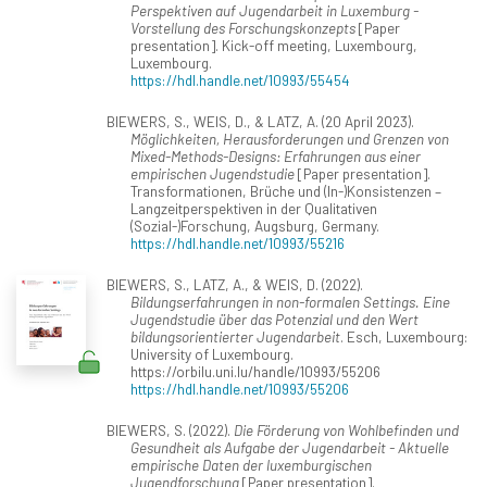
Perspektiven auf Jugendarbeit in Luxemburg -
Vorstellung des Forschungskonzepts
[Paper
presentation]. Kick-off meeting, Luxembourg,
Luxembourg.
https://hdl.handle.net/10993/55454
BIEWERS, S., WEIS, D., & LATZ, A. (20 April 2023).
Möglichkeiten, Herausforderungen und Grenzen von
Mixed-Methods-Designs: Erfahrungen aus einer
empirischen Jugendstudie
[Paper presentation].
Transformationen, Brüche und (In-)Konsistenzen –
Langzeitperspektiven in der Qualitativen
(Sozial-)Forschung, Augsburg, Germany.
https://hdl.handle.net/10993/55216
BIEWERS, S., LATZ, A., & WEIS, D. (2022).
Bildungserfahrungen in non-formalen Settings. Eine
Jugendstudie über das Potenzial und den Wert
bildungsorientierter Jugendarbeit
. Esch, Luxembourg:
University of Luxembourg.
https://orbilu.uni.lu/handle/10993/55206
https://hdl.handle.net/10993/55206
BIEWERS, S. (2022).
Die Förderung von Wohlbefinden und
Gesundheit als Aufgabe der Jugendarbeit - Aktuelle
empirische Daten der luxemburgischen
Jugendforschung
[Paper presentation].