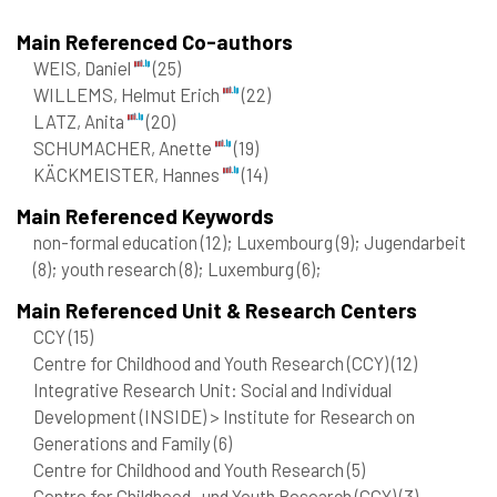
Main Referenced Co-authors
WEIS, Daniel
(25)
WILLEMS, Helmut Erich
(22)
LATZ, Anita
(20)
SCHUMACHER, Anette
(19)
KÄCKMEISTER, Hannes
(14)
Main Referenced Keywords
non-formal education
(12)
; Luxembourg
(9)
; Jugendarbeit
(8)
; youth research
(8)
; Luxemburg
(6)
;
Main Referenced Unit & Research Centers
CCY
(15)
Centre for Childhood and Youth Research (CCY)
(12)
Integrative Research Unit: Social and Individual
Development (INSIDE) > Institute for Research on
Generations and Family
(6)
Centre for Childhood and Youth Research
(5)
Centre for Childhood- und Youth Research (CCY)
(3)