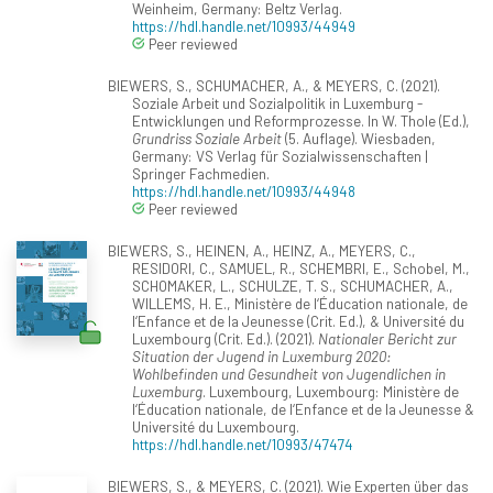
Weinheim, Germany: Beltz Verlag.
https://hdl.handle.net/10993/44949
Peer reviewed
BIEWERS, S., SCHUMACHER, A., & MEYERS, C. (2021).
Soziale Arbeit und Sozialpolitik in Luxemburg -
Entwicklungen und Reformprozesse. In W. Thole (Ed.),
Grundriss Soziale Arbeit
(5. Auflage). Wiesbaden,
Germany: VS Verlag für Sozialwissenschaften |
Springer Fachmedien.
https://hdl.handle.net/10993/44948
Peer reviewed
BIEWERS, S., HEINEN, A., HEINZ, A., MEYERS, C.,
RESIDORI, C., SAMUEL, R., SCHEMBRI, E., Schobel, M.,
SCHOMAKER, L., SCHULZE, T. S., SCHUMACHER, A.,
WILLEMS, H. E., Ministère de l‘Éducation nationale, de
l‘Enfance et de la Jeunesse (Crit. Ed.), & Université du
Luxembourg (Crit. Ed.). (2021).
Nationaler Bericht zur
Situation der Jugend in Luxemburg 2020:
Wohlbefinden und Gesundheit von Jugendlichen in
Luxemburg
. Luxembourg, Luxembourg: Ministère de
l‘Éducation nationale, de l‘Enfance et de la Jeunesse &
Université du Luxembourg.
https://hdl.handle.net/10993/47474
BIEWERS, S., & MEYERS, C. (2021). Wie Experten über das