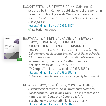
KÄCKMEISTER, H., & BIEWERS-GRIMM, S. (in press).
Jugendarbeit im Kontext postdigitaler Lebenswelten in
Luxemburg. Das Digitale als Werkzeug, Praxis und
Raum.
Sozial Extra: Zeitschrift für Soziale Arbeit und
Sozialpolitik
.
https://hdl.handle.net/10993/68911
Editorial reviewed
BAUMANN, I. E.* , MEIN, G.* , PAUSE, J.* , BIEWERS-
GRIMM, S., CATUNDA, C., DUTA-VISESCU, I.,
KÄCKMEISTER, H., LANGEHEGERMANN, L.,
PUGNALETTO, M., SAMUEL, R., & ULLRICH, C. (2026).
Children and Adolescents in the Age of Generative AI.
A Framework for Ethical and Educational Governance
in Luxembourg
. Esch-sur-Alzette, Luxembourg:
Melusina Press. doi:10.26298/1984-
4142https://orbilu.uni.lu/handle/10993/68644
https://hdl.handle.net/10993/68644
* These authors have contributed equally to this work.
BIEWERS-GRIMM, S., & HÖPNER, M. (24 March 2026).
Jugendberichterstattung in Luxemburg zwischen
Wissenschaft, Politik und Praxis
[Paper presentation].
Kongress der Deutschen Gesellschaft für
Erziehungswissenschaft, Munich, Germany.
https://hdl.handle.net/10993/68287