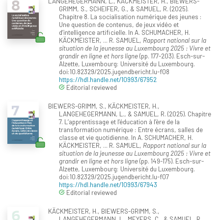
LANGEHEGERMANN, L., KÄCKMEISTER, H., BIEWERS-
GRIMM, S., SCHEIFER, G., & SAMUEL, R. (2025).
Chapitre 8. La socialisation numérique des jeunes :
Une question de contenus, de jeux vidéo et
d’intelligence artificielle. In A. SCHUMACHER, H.
KÄCKMEISTER, ... R. SAMUEL,
Rapport national sur la
situation de la jeunesse au Luxembourg 2025 : Vivre et
grandir en ligne et hors ligne
(pp. 177-203). Esch-sur-
Alzette, Luxembourg: Université du Luxembourg.
doi:10.82329/2025.jugendbericht.lu-f08
https://hdl.handle.net/10993/67952
Editorial reviewed
BIEWERS-GRIMM, S., KÄCKMEISTER, H.,
LANGEHEGERMANN, L., & SAMUEL, R. (2025). Chapitre
7. L’apprentissage et l’éducation à l’ère de la
transformation numérique : Entre écrans, salles de
classe et vie quotidienne. In A. SCHUMACHER, H.
KÄCKMEISTER, ... R. SAMUEL,
Rapport national sur la
situation de la jeunesse au Luxembourg 2025 : Vivre et
grandir en ligne et hors ligne
(pp. 149-175). Esch-sur-
Alzette, Luxembourg: Université du Luxembourg.
doi:10.82329/2025.jugendbericht.lu-f07
https://hdl.handle.net/10993/67943
Editorial reviewed
KÄCKMEISTER, H., BIEWERS-GRIMM, S.,
LANGEHEGERMANN, L., MEYERS, C., & SAMUEL, R.