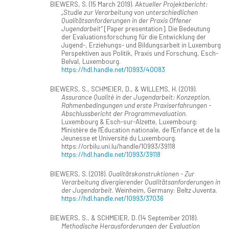
BIEWERS, S. (15 March 2019).
Aktueller Projektbericht:
„Studie zur Verarbeitung von unterschiedlichen
Qualitätsanforderungen in der Praxis Offener
Jugendarbeit“
[Paper presentation]. Die Bedeutung
der Evaluationsforschung für die Entwicklung der
Jugend-, Erziehungs- und Bildungsarbeit in Luxemburg
Perspektiven aus Politik, Praxis und Forschung, Esch-
Belval, Luxembourg.
https://hdl.handle.net/10993/40083
BIEWERS, S., SCHMEIER, D., & WILLEMS, H. (2019).
Assurance Qualité in der Jugendarbeit: Konzeption,
Rahmenbedingungen und erste Praxiserfahrungen -
Abschlussbericht der Programmevaluation
.
Luxembourg & Esch-sur-Alzette, Luxembourg:
Ministère de l'Éducation nationale, de l'Enfance et de la
Jeunesse et Université du Luxembourg.
https://orbilu.uni.lu/handle/10993/39118
https://hdl.handle.net/10993/39118
BIEWERS, S. (2018).
Qualitätskonstruktionen - Zur
Verarbeitung divergierender Qualitätsanforderungen in
der Jugendarbeit
. Weinheim, Germany: Beltz Juventa.
https://hdl.handle.net/10993/37036
BIEWERS, S., & SCHMEIER, D. (14 September 2018).
Methodische Herausforderungen der Evaluation