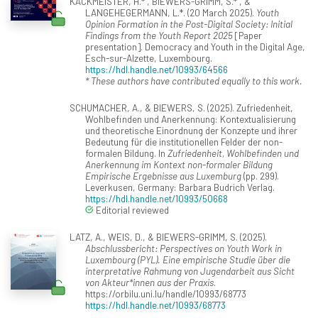
KÄCKMEISTER, H.* , BIEWERS-GRIMM, S.* , &
LANGEHEGERMANN, L.*. (20 March 2025).
Youth
Opinion Formation in the Post-Digital Society: Initial
Findings from the Youth Report 2025
[Paper
presentation]. Democracy and Youth in the Digital Age,
Esch-sur-Alzette, Luxembourg.
https://hdl.handle.net/10993/64566
* These authors have contributed equally to this work.
SCHUMACHER, A., & BIEWERS, S. (2025). Zufriedenheit,
Wohlbefinden und Anerkennung: Kontextualisierung
und theoretische Einordnung der Konzepte und ihrer
Bedeutung für die institutionellen Felder der non-
formalen Bildung. In
Zufriedenheit, Wohlbefinden und
Anerkennung im Kontext non-formaler Bildung
Empirische Ergebnisse aus Luxemburg
(pp. 299).
Leverkusen, Germany: Barbara Budrich Verlag.
https://hdl.handle.net/10993/50668
Editorial reviewed
LATZ, A., WEIS, D., & BIEWERS-GRIMM, S. (2025).
Abschlussbericht: Perspectives on Youth Work in
Luxembourg (PYL). Eine empirische Studie über die
interpretative Rahmung von Jugendarbeit aus Sicht
von Akteur*innen aus der Praxis
.
https://orbilu.uni.lu/handle/10993/68773
https://hdl.handle.net/10993/68773