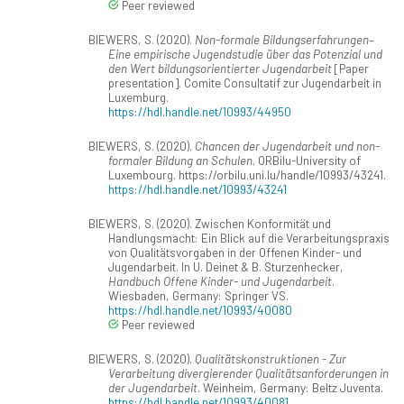
Peer reviewed
BIEWERS, S. (2020).
Non-formale Bildungserfahrungen–
Eine empirische Jugendstudie über das Potenzial und
den Wert bildungsorientierter Jugendarbeit
[Paper
presentation]. Comite Consultatif zur Jugendarbeit in
Luxemburg.
https://hdl.handle.net/10993/44950
BIEWERS, S. (2020).
Chancen der Jugendarbeit und non-
formaler Bildung an Schulen
. ORBilu-University of
Luxembourg. https://orbilu.uni.lu/handle/10993/43241.
https://hdl.handle.net/10993/43241
BIEWERS, S. (2020). Zwischen Konformität und
Handlungsmacht: Ein Blick auf die Verarbeitungspraxis
von Qualitätsvorgaben in der Offenen Kinder- und
Jugendarbeit. In U. Deinet & B. Sturzenhecker,
Handbuch Offene Kinder- und Jugendarbeit
.
Wiesbaden, Germany: Springer VS.
https://hdl.handle.net/10993/40080
Peer reviewed
BIEWERS, S. (2020).
Qualitätskonstruktionen - Zur
Verarbeitung divergierender Qualitätsanforderungen in
der Jugendarbeit
. Weinheim, Germany: Beltz Juventa.
https://hdl.handle.net/10993/40081