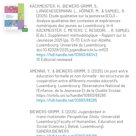
KÄCKMEISTER, H., BIEWERS-GRIMM, S.,
LANGEHEGERMANN, L., HÖPNER, M., & SAMUEL, R.
(2025). Étude qualitative sur la jeunesse (EQJ) –
Analyse qualitative des contextes et expériences
numériques des jeunes au Luxembourg. In H.
KÄCKMEISTER, C. MEYERS, C. RESIDORI, ... R. SAMUEL
(Eds.),
Supplément méthodologique – Rapport sur la
Jeunesse 2025
(pp. 13-17). Esch-sur-Alzette,
Luxembourg: Université du Luxembourg.
doi:10.82329/2025.jugendbericht.lu-mf03
https://hdl.handle.net/10993/68342
Editorial reviewed
AMENNA, Y., & BIEWERS-GRIMM, S. (2025).
Un pont entre
éducation formelle et non-formelle - les structures de
coopération entre différents mondes éducatifs
.
Luxemburg, Luxembourg: Observatoire National de
l’Enfance, de la Jeunesse Et de la Qualité Scolair.
https://orbilu.uni.lu/handle/10993/68285
https://hdl.handle.net/10993/68285
BIEWERS-GRIMM, S. (2025).
Jugendarbeit in
trans-/nationaler Perspektive
. (Unilu -Universität
Luxemburg [Faculty of Humanities, Education and
Social Sciences], Belval, Luxembourg).
SANDRA.BIEWERS.
https://hdl.handle.net/10993/68286