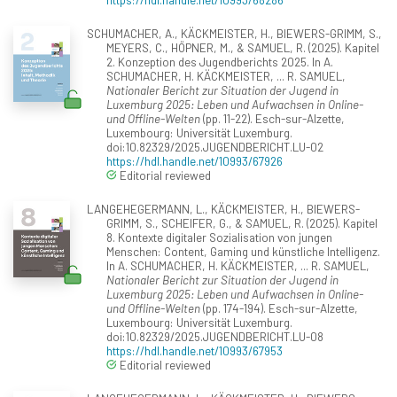
SCHUMACHER, A., KÄCKMEISTER, H., BIEWERS-GRIMM, S.,
MEYERS, C., HÖPNER, M., & SAMUEL, R. (2025). Kapitel
2. Konzeption des Jugendberichts 2025. In A.
SCHUMACHER, H. KÄCKMEISTER, ... R. SAMUEL,
Nationaler Bericht zur Situation der Jugend in
Luxemburg 2025: Leben und Aufwachsen in Online-
und Offline-Welten
(pp. 11-22). Esch-sur-Alzette,
Luxembourg: Universität Luxemburg.
doi:10.82329/2025.JUGENDBERICHT.LU-02
https://hdl.handle.net/10993/67926
Editorial reviewed
LANGEHEGERMANN, L., KÄCKMEISTER, H., BIEWERS-
GRIMM, S., SCHEIFER, G., & SAMUEL, R. (2025). Kapitel
8. Kontexte digitaler Sozialisation von jungen
Menschen: Content, Gaming und künstliche Intelligenz.
In A. SCHUMACHER, H. KÄCKMEISTER, ... R. SAMUEL,
Nationaler Bericht zur Situation der Jugend in
Luxemburg 2025: Leben und Aufwachsen in Online-
und Offline-Welten
(pp. 174-194). Esch-sur-Alzette,
Luxembourg: Universität Luxemburg.
doi:10.82329/2025.JUGENDBERICHT.LU-08
https://hdl.handle.net/10993/67953
Editorial reviewed