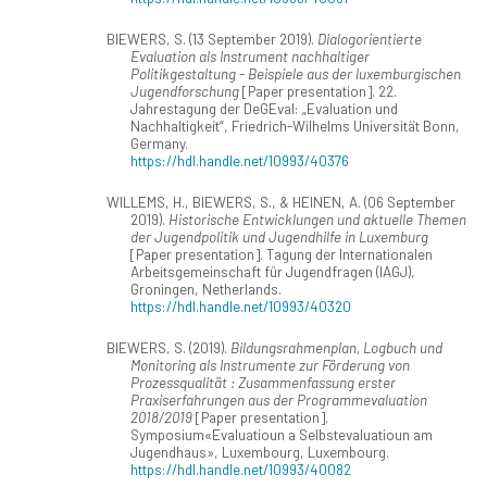
BIEWERS, S. (13 September 2019).
Dialogorientierte
Evaluation als Instrument nachhaltiger
Politikgestaltung - Beispiele aus der luxemburgischen
Jugendforschung
[Paper presentation]. 22.
Jahrestagung der DeGEval: „Evaluation und
Nachhaltigkeit“, Friedrich-Wilhelms Universität Bonn,
Germany.
https://hdl.handle.net/10993/40376
WILLEMS, H., BIEWERS, S., & HEINEN, A. (06 September
2019).
Historische Entwicklungen und aktuelle Themen
der Jugendpolitik und Jugendhilfe in Luxemburg
[Paper presentation]. Tagung der Internationalen
Arbeitsgemeinschaft für Jugendfragen (IAGJ),
Groningen, Netherlands.
https://hdl.handle.net/10993/40320
BIEWERS, S. (2019).
Bildungsrahmenplan, Logbuch und
Monitoring als Instrumente zur Förderung von
Prozessqualität : Zusammenfassung erster
Praxiserfahrungen aus der Programmevaluation
2018/2019
[Paper presentation].
Symposium«Evaluatioun a Selbstevaluatioun am
Jugendhaus», Luxembourg, Luxembourg.
https://hdl.handle.net/10993/40082