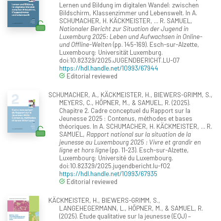
Lernen und Bildung im digitalen Wandel: zwischen
Bildschirm, Klassenzimmer und Lebenswelt. In A.
SCHUMACHER, H. KÄCKMEISTER, ... R. SAMUEL,
Nationaler Bericht zur Situation der Jugend in
Luxemburg 2025: Leben und Aufwachsen in Online-
und Offline-Welten
(pp. 145-169). Esch-sur-Alzette,
Luxembourg: Universität Luxemburg.
doi:10.82329/2025.JUGENDBERICHT.LU-07
https://hdl.handle.net/10993/67944
Editorial reviewed
SCHUMACHER, A., KÄCKMEISTER, H., BIEWERS-GRIMM, S.,
MEYERS, C., HÖPNER, M., & SAMUEL, R. (2025).
Chapitre 2. Cadre conceptuel du Rapport sur la
Jeunesse 2025 : Contenus, méthodes et bases
théoriques. In A. SCHUMACHER, H. KÄCKMEISTER, ... R.
SAMUEL,
Rapport national sur la situation de la
jeunesse au Luxembourg 2025 : Vivre et grandir en
ligne et hors ligne
(pp. 11-23). Esch-sur-Alzette,
Luxembourg: Université du Luxembourg.
doi:10.82329/2025.jugendbericht.lu-f02
https://hdl.handle.net/10993/67935
Editorial reviewed
KÄCKMEISTER, H., BIEWERS-GRIMM, S.,
LANGEHEGERMANN, L., HÖPNER, M., & SAMUEL, R.
(2025). Étude qualitative sur la jeunesse (EQJ) –