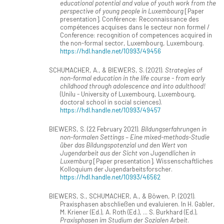
educational potential and value of youth work from the
perspective of young people in Luxembourg
[Paper
presentation]. Conférence: Reconnaissance des
compétences acquises dans le secteur non formel /
Conference: recognition of competences acquired in
the non-formal sector, Luxembourg, Luxembourg.
https://hdl.handle.net/10993/49456
SCHUMACHER, A., & BIEWERS, S. (2021).
Strategies of
non-formal education in the life course - from early
childhood through adolescence and into adulthood!
(Unilu - University of Luxembourg, Luxembourg,
doctoral school in social sciences).
https://hdl.handle.net/10993/49457
BIEWERS, S. (22 February 2021).
Bildungserfahrungen in
non-formalen Settings – Eine mixed-methods-Studie
über das Bildungspotenzial und den Wert von
Jugendarbeit aus der Sicht von Jugendlichen in
Luxemburg
[Paper presentation]. Wissenschaftliches
Kolloquium der Jugendarbeitsforscher.
https://hdl.handle.net/10993/46562
BIEWERS, S., SCHUMACHER, A., & Böwen, P. (2021).
Praxisphasen abschließen und evaluieren. In H. Gabler,
M. Kriener (Ed.), A. Roth (Ed.), ... S. Burkhard (Ed.),
Praxisphasen im Studium der Sozialen Arbeit
.