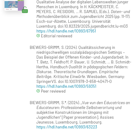
Qualitative Analyse der digitalen Lebenswelten junger
Menschen in Luxemburg. In H. KÄCKMEISTER, C.
MEYERS, C. RESIDORI, ... R. SAMUEL (Eds.),
Daten- und
Methodenüberblick zum Jugendbericht 2025
(pp. 11-17).
Esch-sur-Alzette, Luxembourg: Universität
Luxemburg. doi:10.82329/2025.jugendbericht.lu-m03
https://hdl.handle.net/10993/67951
Editorial reviewed
BIEWERS-GRIMM, S. (2024). Qualitätssicherung in
niedrigschwelligen sozialpädagogischen Settings –
Das Beispiel der Offenen Kinder- und Jugendarbeit. In
T. Betz, T. Feldhoff, P. Bauer, U. Schmidt, ... B. Schmidt-
Hertha,
Handbuch Qualität in pädagogischen Feldern:
Diskurse. Theoretische Grundlagen. Empirische
Beiträge. Kritische Einwürfe
. Wiesbaden, Germany:
SpringerVS. doi:10.1007/978-3-658-40471-0
https://hdl.handle.net/10993/59351
Peer reviewed
BIEWERS-GRIMM, S.*. (2024).
„Vue vun den Éducatrices an
Éducateuren: Professionelle Selbstverortung und
subjektive Konstruktionen im Umgang mit
Jugendlichen“
[Paper presentation]. Assises
Jeunesse, Luxembourg, Luxembourg.
https://hdl.handle.net/10993/63223