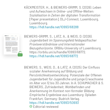
KÄCKMEISTER, H., & BIEWERS-GRIMM, S. (2026).
Leben
und Aufwachsen in Online- und Offline-Welten:
Sozialisation in Zeiten der digitalen Transformation
[Paper presentation]. DLJ-Connect, Luxembourg,
Luxembourg.
https://hdl.handle.net/10993/68288
BIEWERS-GRIMM, S., LATZ, A., & WEIS, D. (2026).
Jugendarbeit im Spannungsfeld feldspezifischer
Praxisverständnisse und internationaler
Bezugshorizonte
. ORBilu-University of Luxembourg.
https://orbilu.uni.lu/handle/10993/68772.
https://hdl.handle.net/10993/68772
BIEWERS, S., WEIS, D., & LATZ, A. (2025). Der Einfluss
sozialer Anerkennung auf Bildung und
Persönlichkeitsentwicklung: Potenziale der Offenen
Jugendarbeit für Jugendliche und junge Erwachsene
im Alter von 12 bis 30 Jahren. In A. SCHUMACHER & S.
BIEWERS,
Zufriedenheit, Wohlbefinden und
Anerkennung im Kontext non-formaler Bildung
Empirische Ergebnisse aus Luxemburg
. Opladen
Frankfurt, Germany: Budrich Verlag.
https://hdl.handle.net/10993/50693
Editorial reviewed