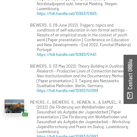
Nordstadjugend asbl. Internal Meeting, Stegen,
Luxembourg.
https://hdl.handle.net/10993/51665
BIEWERS, S. (19 June 2022).
Triggers, topics and
conditions of self-education in non-formal settings –
Results of an empirical study in the context of youth
work
[Paper presentation]. Conference on Education
and New Developments - End 2022, Funchal (Madeira),
Portugal.
https://hdl.handle.net/10993/51461
Contact ORBilu
BIEWERS, S. (13 May 2022).
Theory Building in Qualitative
Research - Productive Lines of Connection between
Neo-Institutionalism and the Documentary Method
[Paper presentation]. 3. Tagung des Netzwerks
Qualitative Methoden, Berlin, Germany.
https://hdl.handle.net/10993/50999
MEYERS, C., BIEWERS, S., HEINEN, A., & SAMUEL, R.
(2022).
Die Förderung von Wohlbefinden und
Gesundheit als Aufgabe der Jugendarbeit
[Paper
presentation]. Die Förderung von Wohlbefinden und
Gesundheit als Aufgabe der Jugendarbeit – Workshop
Jugendforschung und Praxis im Dialog, Luxembourg,
Luxembourg.
https://hdl.handle.net/10993/50993