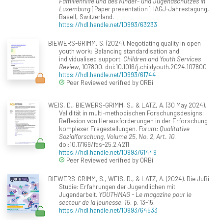
Familienhilfe und des Kinder- und Jugendschutzes in
Luxemburg
[Paper presentation]. IAGJ-Jahrestagung,
Basell, Switzerland.
https://hdl.handle.net/10993/63233
BIEWERS-GRIMM, S. (2024). Negotiating quality in open
youth work: Balancing standardisation and
individualised support.
Children and Youth Services
Review
, 107800. doi:10.1016/j.childyouth.2024.107800
https://hdl.handle.net/10993/61744
Peer Reviewed verified by ORBi
WEIS, D., BIEWERS-GRIMM, S., & LATZ, A. (30 May 2024).
Validität in multi-methodischen Forschungsdesigns:
Reflexion von Herausforderungen in der Erforschung
komplexer Fragestellungen.
Forum: Qualitative
Sozialforschung, Volume 25, No. 2, Art. 10
.
doi:10.17169/fqs-25.2.4211
https://hdl.handle.net/10993/61449
Peer Reviewed verified by ORBi
BIEWERS-GRIMM, S., WEIS, D., & LATZ, A. (2024). Die JuBi-
Studie: Erfahrungen der Jugendlichen mit
Jugendarbeit.
YOUTHMAG - Le magazine pour le
secteur de la jeunesse, 15
, p. 13-15.
https://hdl.handle.net/10993/64533