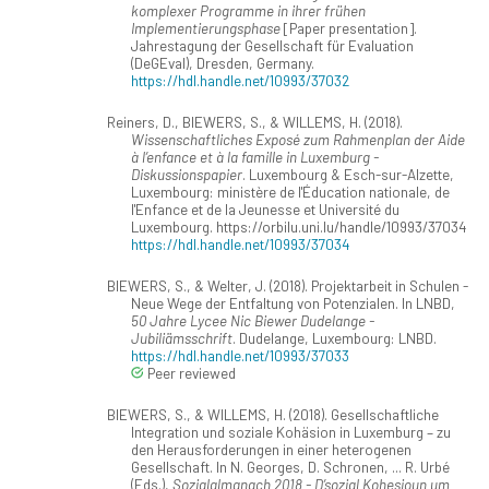
komplexer Programme in ihrer frühen
Implementierungsphase
[Paper presentation].
Jahrestagung der Gesellschaft für Evaluation
(DeGEval), Dresden, Germany.
https://hdl.handle.net/10993/37032
Reiners, D., BIEWERS, S., & WILLEMS, H. (2018).
Wissenschaftliches Exposé zum Rahmenplan der Aide
à l’enfance et à la famille in Luxemburg -
Diskussionspapier
. Luxembourg & Esch-sur-Alzette,
Luxembourg: ministère de l'Éducation nationale, de
l'Enfance et de la Jeunesse et Université du
Luxembourg. https://orbilu.uni.lu/handle/10993/37034
https://hdl.handle.net/10993/37034
BIEWERS, S., & Welter, J. (2018). Projektarbeit in Schulen -
Neue Wege der Entfaltung von Potenzialen. In LNBD,
50 Jahre Lycee Nic Biewer Dudelange -
Jubiliämsschrift
. Dudelange, Luxembourg: LNBD.
https://hdl.handle.net/10993/37033
Peer reviewed
BIEWERS, S., & WILLEMS, H. (2018). Gesellschaftliche
Integration und soziale Kohäsion in Luxemburg – zu
den Herausforderungen in einer heterogenen
Gesellschaft. In N. Georges, D. Schronen, ... R. Urbé
(Eds.),
Sozialalmanach 2018 - D’sozial Kohesioun um