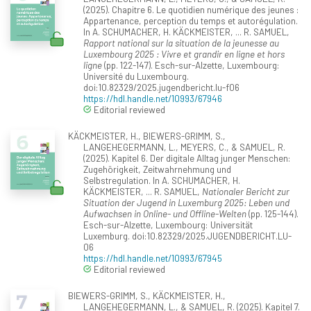
(2025). Chapitre 6. Le quotidien numérique des jeunes :
Appartenance, perception du temps et autorégulation.
In A. SCHUMACHER, H. KÄCKMEISTER, ... R. SAMUEL,
Rapport national sur la situation de la jeunesse au
Luxembourg 2025 : Vivre et grandir en ligne et hors
ligne
(pp. 122-147). Esch-sur-Alzette, Luxembourg:
Université du Luxembourg.
doi:10.82329/2025.jugendbericht.lu-f06
https://hdl.handle.net/10993/67946
Editorial reviewed
KÄCKMEISTER, H., BIEWERS-GRIMM, S.,
LANGEHEGERMANN, L., MEYERS, C., & SAMUEL, R.
(2025). Kapitel 6. Der digitale Alltag junger Menschen:
Zugehörigkeit, Zeitwahrnehmung und
Selbstregulation. In A. SCHUMACHER, H.
KÄCKMEISTER, ... R. SAMUEL,
Nationaler Bericht zur
Situation der Jugend in Luxemburg 2025: Leben und
Aufwachsen in Online- und Offline-Welten
(pp. 125-144).
Esch-sur-Alzette, Luxembourg: Universität
Luxemburg. doi:10.82329/2025.JUGENDBERICHT.LU-
06
https://hdl.handle.net/10993/67945
Editorial reviewed
BIEWERS-GRIMM, S., KÄCKMEISTER, H.,
LANGEHEGERMANN, L., & SAMUEL, R. (2025). Kapitel 7.