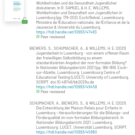
Wohlbefinden und die Gesundheit Jugendlicher
diskutieren. In R. SAMUEL & H. E. WILLEMS,
Wohlbefinden und Gesundheit von Jugendlichen in
Luxemburg
(pp. 179-202). Esch/Belval, Luxembourg:
Ministère de l'Éducation nationale, de l'Enfance et de la
Jeunesse & Université du Luxemburg.
https://hdl.handle.net/10993/47483
Peer reviewed
BIEWERS, S., SCHUMACHER, A., & WILLEMS, H. E. (2021).
Jugendarbeit in Luxemburg - von einem offenen Raum
der freiwilligen Selbstbildung zu einem
standardisierten Angebot der non-formalen Bildung?
In
Nationaler Bildungsbericht 2021
(pp. 186-189). Esch-
sur-Alzette, Luxembourg: Luxembourg Centre of
Educational Testing (LUCET), University of Luxemburg,
SCRIPT. doi:10.48746/bb2021lu.de
https://hdl.handle.net/10993/49458
Peer reviewed
SCHUMACHER, A., BIEWERS, S., & WILLEMS, H. E. (2021).
Die Entwicklung der Maison Relais pour Enfants in
Luxemburg - Herausforderungen für die Bildungs- und
Förderqualität im non-formalen Bildungsbereich. In
Nationaler Bildungsbericht 2021
. Luxemburg,
Luxembourg: LUCET, Universität Luxemburg, SCRIPT.
https://hdl.handle.net/10993/45980