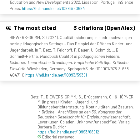
Education and New Developments 2022
. Lissabon, Portugal: inSience
Press.
https://hdl.handle.net/10993/50694
The most cited
3 citations (OpenAlex)
BIEWERS-GRIMM, S. (2024). Qualitätssicherung in niedrigschwelligen
sozialpädagogischen Settings – Das Beispiel der Offenen Kinder- und
Jugendarbeit. In T. Betz, T. Feldhoff, P. Bauer, U. Schmidt, ... B.
Schmidt-Hertha,
Handbuch Qualität in pädagogischen Feldern:
Diskurse. Theoretische Grundlagen. Empirische Beiträge. Kritische
Einwürfe
. Wiesbaden, Germany: SpringerVS. doi:10.1007/978-3-658-
40471-0
https://hdl.handle.net/10993/59351
Betz, T., BIEWERS-GRIMM, S., Brüggemann, C., & HÖPNER,
M. (in press). Kinder-, Jugend- und
Bildungsberichterstattung: Kontinuitäten und Zäsuren.
In
Brüche - Anschlüsse an den 30. Kongress der
Deutschen Gesellschaft für Erziehungswissenschaft
.
Leverkusen-Opladen, Unknown/unspecified: Verlag
Barbara Budrich.
https://hdl.handle.net/10993/68912
Editorial reviewed