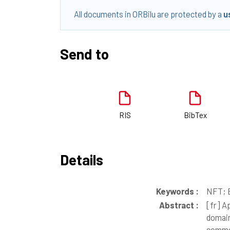
All documents in ORBilu are protected by a
u
Send to
RIS
BibTex
Details
Keywords :
NFT; B
Abstract :
[fr]
Ap
domaine
commen