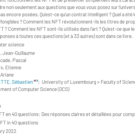
re non seulement aux questions que vous vous posez sur l’univer
pas encore posées. Qu’est-ce qu’un contrat intelligent ? Quel a été
 fongibles ? Comment les NFT révolutionnent-ils les titres de pro
T ? Comment les NFT sont-ils utilisés dans l’art ? Qu’est-ce que
ponses à toutes ces questions (et à 33 autres) sont dans ce livre.
ter science
, Jean-Guillaume
cade, Pascal
x, Etienne
 Ariane
TTE, Sébastien
;
University of Luxembourg > Faculty of Scien
ment of Computer Science (DCS)
h
T en 40 questions: Des réponses claires et détaillées pour com
T in 40 questions
ary 2022