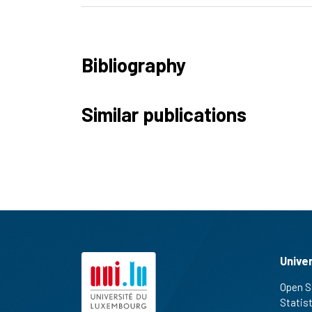
Bibliography
Similar publications
Unive
Open S
Statis