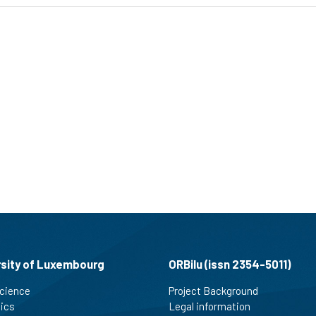
rsity of Luxembourg
ORBilu (issn 2354-5011)
cience
Project Background
tics
Legal information