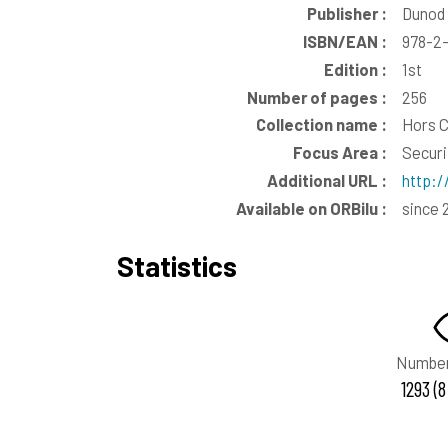
Publisher :
Dunod
ISBN/EAN :
978-2
Edition :
1st
Number of pages :
256
Collection name :
Hors C
Focus Area :
Securit
Additional URL :
http:/
Available on ORBilu :
since 
Statistics
Number
1293 (8