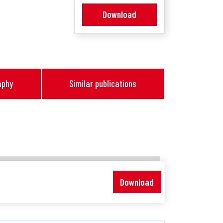
Download
aphy
Similar publications
Download