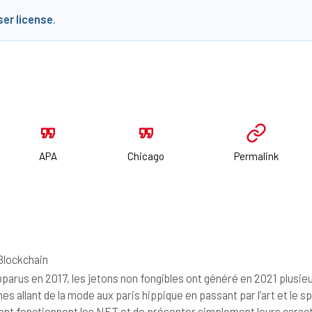
ser license
.
APA
Chicago
Permalink
lockchain
parus en 2017, les jetons non fongibles ont généré en 2021 plusie
s allant de la mode aux paris hippique en passant par l’art et le spo
t fonctionnent les NFT et de présenter simplement leurs caracté