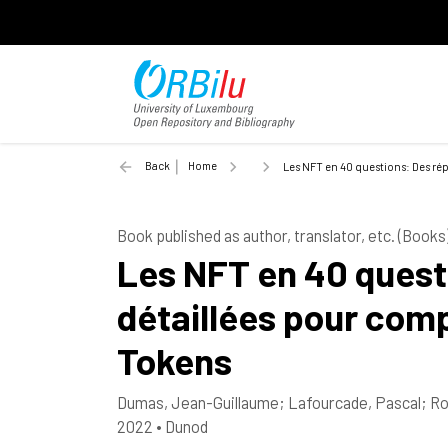
Back
Home
Les NFT en 40 questions: Des ré
Book published as author, translator, etc. (Books
Les NFT en 40 questi
détaillées pour com
Tokens
Dumas, Jean-Guillaume
;
Lafourcade, Pascal
;
Ro
2022
•
Dunod