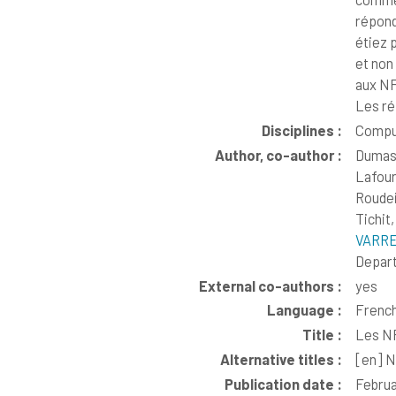
répond
étiez 
et non
aux NF
Les ré
Disciplines :
Compu
Author, co-author :
Dumas
Lafour
Roudei
Tichit,
VARRE
Depart
External co-authors :
yes
Language :
Frenc
Title :
Les NF
Alternative titles :
[en]
NF
Publication date :
Febru