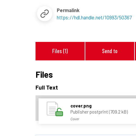
Permalink
https://hdl.handle.net/10993/50367
Files (1)
Send to
Files
Full Text
cover.png
Publisher postprint (709.2 kB)
Cover