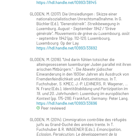
https://hdl.handle.net/10993/38145
GLODEN, M. (2017). Die Umsiedlungen : Skizze einer
nationalsozialistischen Unrechtsmaßnahme. In G.
Büchler (Ed.),
"Generalstreik". Streikbewegung in
Luxemburg, August - September 1942 / "Grève
générale". Mouvements de grève au Luxembourg, août
- septembre 1942
(pp. 112-121). Luxembourg,
Luxembourg: Op der Lay.
https://hdl.handle.net/10993/33692
GLODEN, M. (2016). "Und darin fühlen totsicher die
alteingesessenen luxemburger Juden parallel mit ihren
arischen Mitbürgern." : Die Abwehr jüdischer
Einwanderung in den 1930er Jahren als Ausdruck von
Fremdenfeindlichkeit und Antisemitismus. In T.
Fuchshuber, S. KMEC, J.-P. LEHNERS, R. Wagener, ...
N. Franz (Eds.),
Identitätsbildung und Partizipation im
19. und 20. Jahrhundert: Luxemburg im europäischen
Kontext
(pp. 175-218). Frankfurt, Germany: Peter Lang.
https://hdl.handle.net/10993/33696
Peer reviewed
GLODEN, M. (2014). L'immigration contrôlée des réfugiés
juifs au Grand-Duché des années trente. In T.
Fuchshuber & R. WAGENER (Eds.),
Emancipation,
Eclosion, Persécution: Le développement de la