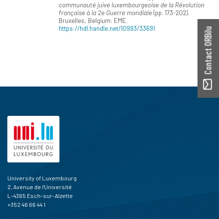
communauté juive luxembourgeoise de la Révolution
française à la 2e Guerre mondiale
(pp. 173-202).
Bruxelles, Belgium: EME.
https://hdl.handle.net/10993/33691
Contact ORBilu
University of Luxembourg
2, Avenue de l'Université
L-4365 Esch-sur-Alzette
+352 46 66 44 1