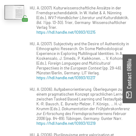
HU, A. (2007). Kulturwissenschaftliche Ansätze in der
Fremdsprachendidaktik. In W. Hallet & A. Nünning
(Eds.),
WVT-Handbücher Literatur und Kulturdidaktik,
Bd. 1
(pp. 13-30). Trier, Germany: Wissenschaftlicher
Verlag Trier.
https://hdl.handle.net/10993/10215
HU, A. (2007). Subjectivity and the Desire of Authenticity in
Ethnographic Research. On Some Methodological
Experience in Exploring Multilingual Identities. In A.
Koskensalo, J. Smeds, P. Kaikkonen, ... V. Kohonen
Contact ORBilu
(Eds.),
Foreign Languages and Multicultural
Perspectives in the European Context
(pp. 29-46).
Münster/Berlin, Germany: LIT Verlag.
https://hdl.handle.net/10993/10217
HU, A. (2006). Aufgabenorientierung. Überlegungen zu
einem pragmatischen Konzept sprachlichen Lernens
zwischen Tasked Based Learning und Testaufgaben. In
K.-R. Bausch, E. Burwitz-Melzer, F. Königs, ... H.-J.
Krumm (Eds.),
Dokumentation der Frühjahrskonferenz
zur Erforschung des Fremdsprachenlernens Februar
2006
(pp. 84-89). Tübingen, Germany: Gunter Narr.
https://hdl.handle.net/10993/10219
HU, A. (2006). Plurilinguisme entre valorisation et