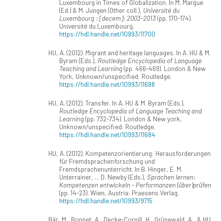
Luxembourg in Times of Globalization. In M. Margue
(Ed.) & M. Jungen (Other coll.),
Université du
Luxembourg : [decem]: 2003-2013
(pp. 170-174).
Université du Luxembourg.
https://hdl.handle.net/10993/11700
HU, A. (2012). Migrant and heritage languages. In A. HU & M.
Byram (Eds.),
Routledge Encyclopedia of Language
Teaching and Learning
(pp. 466-469). London & New
York, Unknown/unspecified: Routledge.
https://hdl.handle.net/10993/11688
HU, A. (2012). Transfer. In A. HU & M. Byram (Eds.),
Routledge Encyclopedia of Language Teaching and
Learning
(pp. 732-734). London & New york,
Unknown/unspecified: Routledge.
https://hdl.handle.net/10993/11684
HU, A. (2012). Kompetenzorientierung: Herausforderungen
für Fremdsprachenforschung und
Fremdsprachenunterricht. In B. Hinger, E. M.
Unterrainer, ... D. Newby (Eds.),
Sprachen lernen:
Kompetenzen entwickeln - Performanzen (über)prüfen
(pp. 14-23). Wien, Austria: Praesens Verlag.
https://hdl.handle.net/10993/9715
Bär, M., Bonnet, A., Decke-Cornill, H., Grünewald, A., & HU,