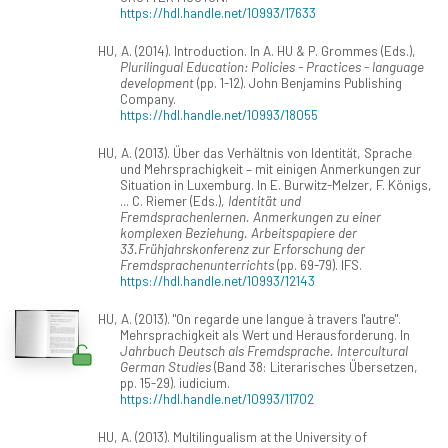
https://hdl.handle.net/10993/17633
HU, A. (2014). Introduction. In A. HU & P. Grommes (Eds.),
Plurilingual Education: Policies - Practices - language
development
(pp. 1-12). John Benjamins Publishing
Company.
https://hdl.handle.net/10993/18055
HU, A. (2013). Über das Verhältnis von Identität, Sprache
und Mehrsprachigkeit – mit einigen Anmerkungen zur
Situation in Luxemburg. In E. Burwitz-Melzer, F. Königs,
... C. Riemer (Eds.),
Identität und
Fremdsprachenlernen. Anmerkungen zu einer
komplexen Beziehung. Arbeitspapiere der
33.Frühjahrskonferenz zur Erforschung der
Fremdsprachenunterrichts
(pp. 69-79). IFS.
https://hdl.handle.net/10993/12143
HU, A. (2013). "On regarde une langue à travers l'autre".
Mehrsprachigkeit als Wert und Herausforderung. In
Jahrbuch Deutsch als Fremdsprache. Intercultural
German Studies
(Band 38: Literarisches Übersetzen,
pp. 15-29). iudicium.
https://hdl.handle.net/10993/11702
HU, A. (2013). Multilingualism at the University of