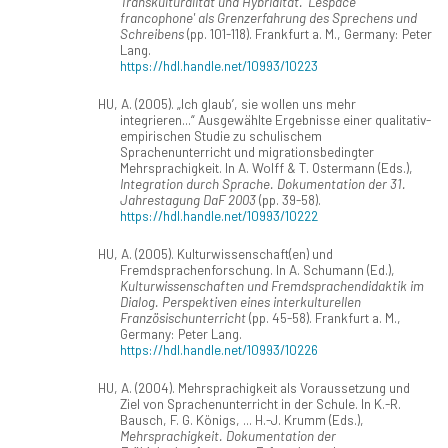
Transkulturalität und Hybridität. 'L'espace
francophone' als Grenzerfahrung des Sprechens und
Schreibens
(pp. 101-118). Frankfurt a. M., Germany: Peter
Lang.
https://hdl.handle.net/10993/10223
HU, A. (2005). „Ich glaub’, sie wollen uns mehr
integrieren...“ Ausgewählte Ergebnisse einer qualitativ-
empirischen Studie zu schulischem
Sprachenunterricht und migrationsbedingter
Mehrsprachigkeit. In A. Wolff & T. Ostermann (Eds.),
Integration durch Sprache. Dokumentation der 31.
Jahrestagung DaF 2003
(pp. 39-58).
https://hdl.handle.net/10993/10222
HU, A. (2005). Kulturwissenschaft(en) und
Fremdsprachenforschung. In A. Schumann (Ed.),
Kulturwissenschaften und Fremdsprachendidaktik im
Dialog. Perspektiven eines interkulturellen
Französischunterricht
(pp. 45-58). Frankfurt a. M.,
Germany: Peter Lang.
https://hdl.handle.net/10993/10226
HU, A. (2004). Mehrsprachigkeit als Voraussetzung und
Ziel von Sprachenunterricht in der Schule. In K.-R.
Bausch, F. G. Königs, ... H.-J. Krumm (Eds.),
Mehrsprachigkeit. Dokumentation der