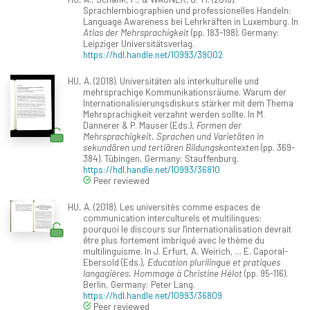
Sprachlernbiographien und professionelles Handeln:
Language Awareness bei Lehrkräften in Luxemburg. In
Atlas der Mehrsprachigkeit
(pp. 183-198). Germany:
Leipziger Universitätsverlag.
https://hdl.handle.net/10993/39002
HU, A. (2018). Universitäten als interkulturelle und
mehrsprachige Kommunikationsräume. Warum der
Internationalisierungsdiskurs stärker mit dem Thema
Mehrsprachigkeit verzahnt werden sollte. In M.
Dannerer & P. Mauser (Eds.),
Formen der
Mehrsprachigkeit. Sprachen und Varietäten in
sekundären und tertiären Bildungskontexten
(pp. 369-
384). Tübingen, Germany: Stauffenburg.
https://hdl.handle.net/10993/36810
Peer reviewed
HU, A. (2018). Les universités comme espaces de
communication interculturels et multilingues:
pourquoi le discours sur l'internationalisation devrait
être plus fortement imbriqué avec le thème du
multilinguisme. In J. Erfurt, A. Weirich, ... E. Caporal-
Ebersold (Eds.),
Education plurilingue et pratiques
langagières. Hommage à Christine Hélot
(pp. 95-116).
Berlin, Germany: Peter Lang.
https://hdl.handle.net/10993/36809
Peer reviewed