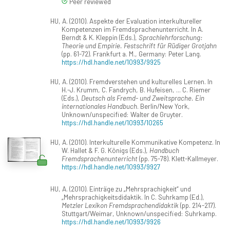
Peer reviewed
HU, A. (2010). Aspekte der Evaluation interkultureller
Kompetenzen im Fremdsprachenunterricht. In A.
Berndt & K. Kleppin (Eds.),
Sprachlehrforschung:
Theorie und Empirie. Festschrift für Rüdiger Grotjahn
(pp. 61-72). Frankfurt a. M., Germany: Peter Lang.
https://hdl.handle.net/10993/9925
HU, A. (2010). Fremdverstehen und kulturelles Lernen. In
H.-J. Krumm, C. Fandrych, B. Hufeisen, ... C. Riemer
(Eds.),
Deutsch als Fremd- und Zweitsprache. Ein
internationales Handbuch
. Berlin/New York,
Unknown/unspecified: Walter de Gruyter.
https://hdl.handle.net/10993/10265
HU, A. (2010). Interkulturelle Kommunikative Kompetenz. In
W. Hallet & F. G. Königs (Eds.),
Handbuch
Fremdsprachenunterricht
(pp. 75-78). Klett-Kallmeyer.
https://hdl.handle.net/10993/9927
HU, A. (2010). Einträge zu „Mehrsprachigkeit“ und
„Mehrsprachigkeitsdidaktik. In C. Suhrkamp (Ed.),
Metzler Lexikon Fremdsprachendidaktik
(pp. 214-217).
Stuttgart/Weimar, Unknown/unspecified: Suhrkamp.
https://hdl.handle.net/10993/9926