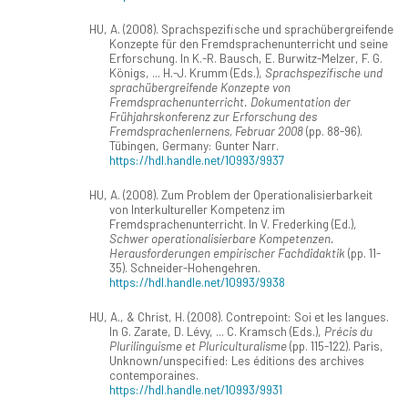
HU, A. (2008). Sprachspezifische und sprachübergreifende
Konzepte für den Fremdsprachenunterricht und seine
Erforschung. In K.-R. Bausch, E. Burwitz-Melzer, F. G.
Königs, ... H.-J. Krumm (Eds.),
Sprachspezifische und
sprachübergreifende Konzepte von
Fremdsprachenunterricht. Dokumentation der
Frühjahrskonferenz zur Erforschung des
Fremdsprachenlernens, Februar 2008
(pp. 88-96).
Tübingen, Germany: Gunter Narr.
https://hdl.handle.net/10993/9937
HU, A. (2008). Zum Problem der Operationalisierbarkeit
von Interkultureller Kompetenz im
Fremdsprachenunterricht. In V. Frederking (Ed.),
Schwer operationalisierbare Kompetenzen.
Herausforderungen empirischer Fachdidaktik
(pp. 11-
35). Schneider-Hohengehren.
https://hdl.handle.net/10993/9938
HU, A., & Christ, H. (2008). Contrepoint: Soi et les langues.
In G. Zarate, D. Lévy, ... C. Kramsch (Eds.),
Précis du
Plurilinguisme et Pluriculturalisme
(pp. 115-122). Paris,
Unknown/unspecified: Les éditions des archives
contemporaines.
https://hdl.handle.net/10993/9931