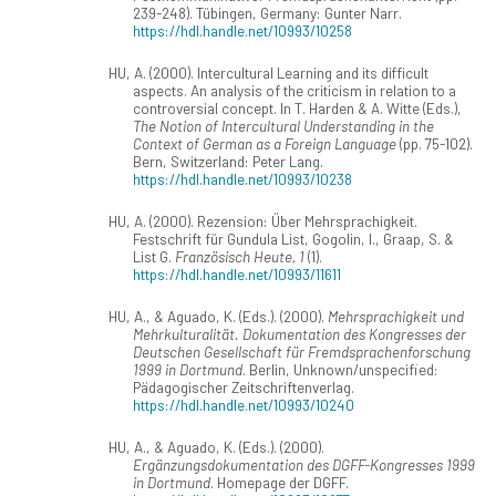
239-248). Tübingen, Germany: Gunter Narr.
https://hdl.handle.net/10993/10258
HU, A. (2000). Intercultural Learning and its difficult
aspects. An analysis of the criticism in relation to a
controversial concept. In T. Harden & A. Witte (Eds.),
The Notion of Intercultural Understanding in the
Context of German as a Foreign Language
(pp. 75-102).
Bern, Switzerland: Peter Lang.
https://hdl.handle.net/10993/10238
HU, A. (2000). Rezension: Über Mehrsprachigkeit.
Festschrift für Gundula List, Gogolin, I., Graap, S. &
List G.
Französisch Heute, 1
(1).
https://hdl.handle.net/10993/11611
HU, A., & Aguado, K. (Eds.). (2000).
Mehrsprachigkeit und
Mehrkulturalität. Dokumentation des Kongresses der
Deutschen Gesellschaft für Fremdsprachenforschung
1999 in Dortmund
. Berlin, Unknown/unspecified:
Pädagogischer Zeitschriftenverlag.
https://hdl.handle.net/10993/10240
HU, A., & Aguado, K. (Eds.). (2000).
Ergänzungsdokumentation des DGFF-Kongresses 1999
in Dortmund
. Homepage der DGFF.