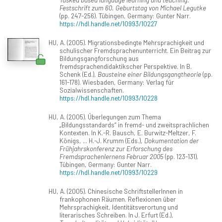
Festschrift zum 60. Geburtstag von Michael Legutke
(pp. 247-256). Tübingen, Germany: Gunter Narr.
https://hdl.handle.net/10993/10227
HU, A. (2005). Migrationsbedingte Mehrsprachigkeit und
schulischer Fremdsprachenunterricht. Ein Beitrag zur
Bildungsgangforschung aus
fremdsprachendidaktikscher Perspektive. In B.
Schenk (Ed.),
Bausteine einer Bildungsgangtheorie
(pp.
161-178). Wiesbaden, Germany: Verlag für
Sozialwissenschaften.
https://hdl.handle.net/10993/10228
HU, A. (2005). Überlegungen zum Thema
„Bildungsstandards“ in fremd- und zweitsprachlichen
Kontexten. In K.-R. Bausch, E. Burwitz-Meltzer, F.
Königs, ... H.-J. Krumm (Eds.),
Dokumentation der
Frühjahrskonferenz zur Erforschung des
Fremdsprachenlernens Februar 2005
(pp. 123-131).
Tübingen, Germany: Gunter Narr.
https://hdl.handle.net/10993/10229
HU, A. (2005). Chinesische SchriftstellerInnen in
frankophonen Räumen. Reflexionen über
Mehrsprachigkeit, Identitätsverortung und
literarisches Schreiben. In J. Erfurt (Ed.),