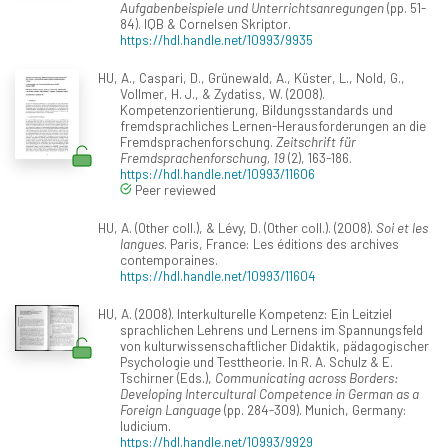
Aufgabenbeispiele und Unterrichtsanregungen
(pp. 51-
84). IQB & Cornelsen Skriptor.
https://hdl.handle.net/10993/9935
HU, A., Caspari, D., Grünewald, A., Küster, L., Nold, G.,
Vollmer, H. J., & Zydatiss, W. (2008).
Kompetenzorientierung, Bildungsstandards und
fremdsprachliches Lernen-Herausforderungen an die
Fremdsprachenforschung.
Zeitschrift für
Fremdsprachenforschung, 19
(2), 163-186.
https://hdl.handle.net/10993/11606
Peer reviewed
HU, A. (Other coll.), & Lévy, D. (Other coll.). (2008).
Soi et les
langues
. Paris, France: Les éditions des archives
contemporaines.
https://hdl.handle.net/10993/11604
HU, A. (2008). Interkulturelle Kompetenz: Ein Leitziel
sprachlichen Lehrens und Lernens im Spannungsfeld
von kulturwissenschaftlicher Didaktik, pädagogischer
Psychologie und Testtheorie. In R. A. Schulz & E.
Tschirner (Eds.),
Communicating across Borders:
Developing Intercultural Competence in German as a
Foreign Language
(pp. 284-309). Munich, Germany:
Iudicium.
https://hdl.handle.net/10993/9929