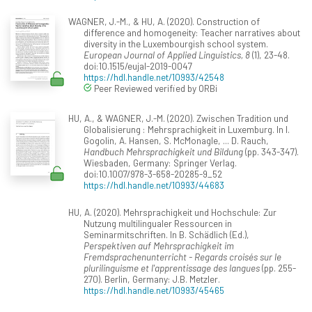
WAGNER, J.-M., & HU, A. (2020). Construction of
difference and homogeneity: Teacher narratives about
diversity in the Luxembourgish school system.
European Journal of Applied Linguistics, 8
(1), 23-48.
doi:10.1515/eujal-2019-0047
https://hdl.handle.net/10993/42548
Peer Reviewed verified by ORBi
HU, A., & WAGNER, J.-M. (2020). Zwischen Tradition und
Globalisierung : Mehrsprachigkeit in Luxemburg. In I.
Gogolin, A. Hansen, S. McMonagle, ... D. Rauch,
Handbuch Mehrsprachigkeit und Bildung
(pp. 343-347).
Wiesbaden, Germany: Springer Verlag.
doi:10.1007/978-3-658-20285-9_52
https://hdl.handle.net/10993/44683
HU, A. (2020). Mehrsprachigkeit und Hochschule: Zur
Nutzung multilingualer Ressourcen in
Seminarmitschriften. In B. Schädlich (Ed.),
Perspektiven auf Mehrsprachigkeit im
Fremdsprachenunterricht - Regards croisés sur le
plurilinguisme et l'apprentissage des langues
(pp. 255-
270). Berlin, Germany: J.B. Metzler.
https://hdl.handle.net/10993/45465