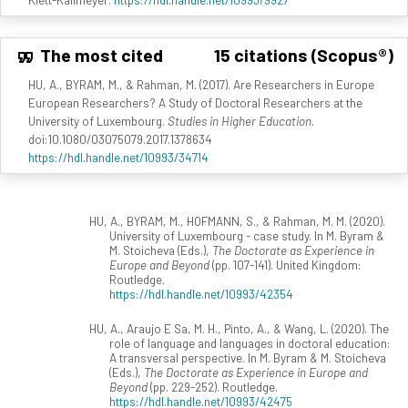
The most cited
15 citations (Scopus®)
HU, A., BYRAM, M., & Rahman, M. (2017). Are Researchers in Europe
European Researchers? A Study of Doctoral Researchers at the
University of Luxembourg.
Studies in Higher Education
.
doi:10.1080/03075079.2017.1378634
https://hdl.handle.net/10993/34714
HU, A., BYRAM, M., HOFMANN, S., & Rahman, M. M. (2020).
University of Luxembourg - case study. In M. Byram &
M. Stoicheva (Eds.),
The Doctorate as Experience in
Europe and Beyond
(pp. 107-141). United Kingdom:
Routledge.
https://hdl.handle.net/10993/42354
HU, A., Araujo E Sa, M. H., Pinto, A., & Wang, L. (2020). The
role of language and languages in doctoral education:
A transversal perspective. In M. Byram & M. Stoicheva
(Eds.),
The Doctorate as Experience in Europe and
Beyond
(pp. 229-252). Routledge.
https://hdl.handle.net/10993/42475