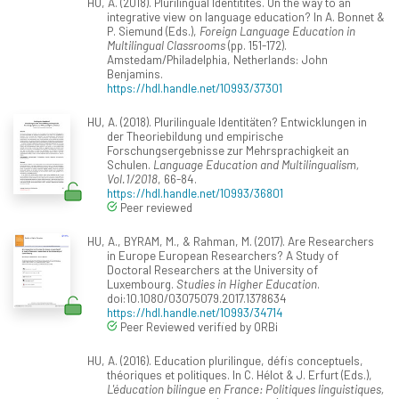
HU, A. (2018). Plurilingual Identitites. On the way to an
integrative view on language education? In A. Bonnet &
P. Siemund (Eds.),
Foreign Language Education in
Multilingual Classrooms
(pp. 151-172).
Amstedam/Philadelphia, Netherlands: John
Benjamins.
https://hdl.handle.net/10993/37301
HU, A. (2018). Plurilinguale Identitäten? Entwicklungen in
der Theoriebildung und empirische
Forschungsergebnisse zur Mehrsprachigkeit an
Schulen.
Language Education and Multilingualism,
Vol.1/2018
, 66-84.
https://hdl.handle.net/10993/36801
Peer reviewed
HU, A., BYRAM, M., & Rahman, M. (2017). Are Researchers
in Europe European Researchers? A Study of
Doctoral Researchers at the University of
Luxembourg.
Studies in Higher Education
.
doi:10.1080/03075079.2017.1378634
https://hdl.handle.net/10993/34714
Peer Reviewed verified by ORBi
HU, A. (2016). Education plurilingue, défis conceptuels,
théoriques et politiques. In C. Hélot & J. Erfurt (Eds.),
L'éducation bilingue en France: Politiques linguistiques,