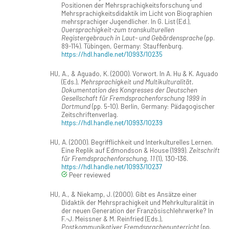
Positionen der Mehrsprachigkeitsforschung und
Mehrsprachigkeitsdidaktik im Licht von Biographien
mehrsprachiger Jugendlicher. In G. List (Ed.),
Quersprachigkeit-zum transkulturellen
Registergebrauch in Laut- und Gebärdensprache
(pp.
89-114). Tübingen, Germany: Stauffenburg.
https://hdl.handle.net/10993/10235
HU, A., & Aguado, K. (2000). Vorwort. In A. Hu & K. Aguado
(Eds.),
Mehrsprachigkeit und Multikulturalität.
Dokumentation des Kongresses der Deutschen
Gesellschaft für Fremdsprachenforschung 1999 in
Dortmund
(pp. 5-10). Berlin, Germany: Pädagogischer
Zeitschriftenverlag.
https://hdl.handle.net/10993/10239
HU, A. (2000). Begrifflichkeit und Interkulturelles Lernen.
Eine Replik auf Edmondson & House (1999).
Zeitschrift
für Fremdsprachenforschung, 11
(1), 130-136.
https://hdl.handle.net/10993/10237
Peer reviewed
HU, A., & Niekamp, J. (2000). Gibt es Ansätze einer
Didaktik der Mehrsprachigkeit und Mehrkulturalität in
der neuen Generation der Französischlehrwerke? In
F.-J. Meissner & M. Reinfried (Eds.),
Postkommunikativer Fremdsprachenunterricht
(pp.