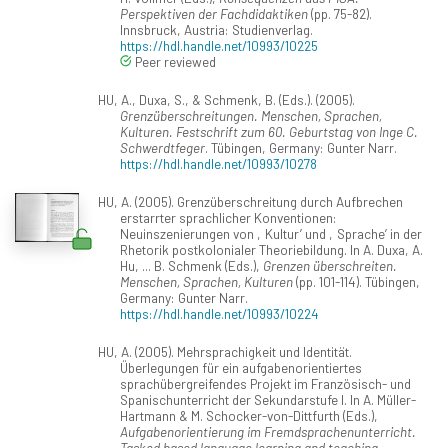
Perspektiven der Fachdidaktiken
(pp. 75-82).
Innsbruck, Austria: Studienverlag.
https://hdl.handle.net/10993/10225
Peer reviewed
HU, A., Duxa, S., & Schmenk, B. (Eds.). (2005).
Grenzüberschreitungen. Menschen, Sprachen,
Kulturen. Festschrift zum 60. Geburtstag von Inge C.
Schwerdtfeger
. Tübingen, Germany: Gunter Narr.
https://hdl.handle.net/10993/10278
HU, A. (2005). Grenzüberschreitung durch Aufbrechen
erstarrter sprachlicher Konventionen:
Neuinszenierungen von ‚Kultur’ und ‚Sprache’ in der
Rhetorik postkolonialer Theoriebildung. In A. Duxa, A.
Hu, ... B. Schmenk (Eds.),
Grenzen überschreiten.
Menschen, Sprachen, Kulturen
(pp. 101-114). Tübingen,
Germany: Gunter Narr.
https://hdl.handle.net/10993/10224
HU, A. (2005). Mehrsprachigkeit und Identität.
Überlegungen für ein aufgabenorientiertes
sprachübergreifendes Projekt im Französisch- und
Spanischunterricht der Sekundarstufe I. In A. Müller-
Hartmann & M. Schocker-von-Dittfurth (Eds.),
Aufgabenorientierung im Fremdsprachenunterricht.
Tasked based language learning and teaching.