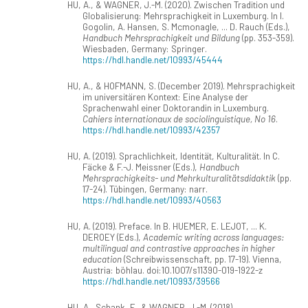
HU, A., & WAGNER, J.-M. (2020). Zwischen Tradition und
Globalisierung: Mehrsprachigkeit in Luxemburg. In I.
Gogolin, A. Hansen, S. Mcmonagle, ... D. Rauch (Eds.),
Handbuch Mehrsprachigkeit und Bildung
(pp. 353-359).
Wiesbaden, Germany: Springer.
https://hdl.handle.net/10993/45444
HU, A., & HOFMANN, S. (December 2019). Mehrsprachigkeit
im universitären Kontext: Eine Analyse der
Sprachenwahl einer Doktorandin in Luxemburg.
Cahiers internationaux de sociolinguistique, No 16
.
https://hdl.handle.net/10993/42357
HU, A. (2019). Sprachlichkeit, Identität, Kulturalität. In C.
Fäcke & F.-J. Meissner (Eds.),
Handbuch
Mehrsprachigkeits- und Mehrkulturalitätsdidaktik
(pp.
17-24). Tübingen, Germany: narr.
https://hdl.handle.net/10993/40563
HU, A. (2019). Preface. In B. HUEMER, E. LEJOT, ... K.
DEROEY (Eds.),
Academic writing across languages:
multilingual and contrastive approaches in higher
education
(Schreibwissenschaft, pp. 17-19). Vienna,
Austria: böhlau. doi:10.1007/s11390-019-1922-z
https://hdl.handle.net/10993/39566
HU, A., Schank, F., & WAGNER, J.-M. (2018).