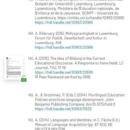
Beispiel der Universität Luxemburg
. Luxembourg,
Luxembourg: Ministère de l'Éducation nationale, de
l'Enfance et de la Jeunesse, SCRIPT - Université du
Luxembourg. https://orbilu.uni.lu/handle/10993/20965
https://hdl.handle.net/10993/20965
HU, A. (February 2015). Mehrsprachigkeit in Luxemburg.
Forum für Politik, Gesellschaft und Kultur in
Luxemburg, 348
.
https://hdl.handle.net/10993/20966
HU, A. (2015). The Idea of Bildung in the Current
Educational Discourse: A Response to Irene Heidt.
L2
Journal, 7
(4), 17-19.
https://hdl.handle.net/10993/22699
Peer Reviewed verified by ORBi
HU, A., & Grommes, P. (Eds.). (2014).
Plurilingual Education:
Policies-practices-language development
. John
Benjamin Publishing Company. doi:10.1075/hsld.3
https://hdl.handle.net/10993/17632
HU, A. (2014). Languages and Identities. In C. Fäcke (Ed.),
Manual of Language Acquisition
(pp. 87-102). DE
GRUYTER MOUTON.