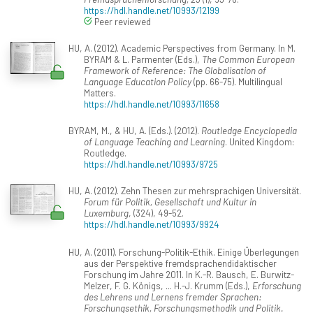
https://hdl.handle.net/10993/12199
Peer reviewed
HU, A. (2012). Academic Perspectives from Germany. In M.
BYRAM & L. Parmenter (Eds.),
The Common European
Framework of Reference: The Globalisation of
Language Education Policy
(pp. 66-75). Multilingual
Matters.
https://hdl.handle.net/10993/11658
BYRAM, M., & HU, A. (Eds.). (2012).
Routledge Encyclopedia
of Language Teaching and Learning
. United Kingdom:
Routledge.
https://hdl.handle.net/10993/9725
HU, A. (2012). Zehn Thesen zur mehrsprachigen Universität.
Forum für Politik, Gesellschaft und Kultur in
Luxemburg
, (324), 49-52.
https://hdl.handle.net/10993/9924
HU, A. (2011). Forschung-Politik-Ethik. Einige Überlegungen
aus der Perspektive fremdsprachendidaktischer
Forschung im Jahre 2011. In K.-R. Bausch, E. Burwitz-
Melzer, F. G. Königs, ... H.-J. Krumm (Eds.),
Erforschung
des Lehrens und Lernens fremder Sprachen:
Forschungsethik, Forschungsmethodik und Politik.