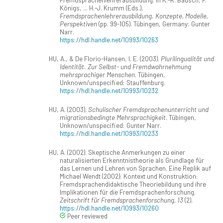
Königs, ... H.-J. Krumm (Eds.),
Fremdsprachenlehrerausbildung. Konzepte, Modelle,
Perspektiven
(pp. 99-105). Tübingen, Germany: Gunter
Narr.
https://hdl.handle.net/10993/10263
HU, A., & De Florio-Hansen, I. E. (2003).
Plurilingualität und
Identität. Zur Selbst- und Fremdwahrnehmung
mehrsprachiger Menschen
. Tübingen,
Unknown/unspecified: Stauffenburg.
https://hdl.handle.net/10993/10232
HU, A. (2003).
Schulischer Fremdsprachenunterricht und
migrationsbedingte Mehrsprachigkeit
. Tübingen,
Unknown/unspecified: Gunter Narr.
https://hdl.handle.net/10993/10233
HU, A. (2002). Skeptische Anmerkungen zu einer
naturalisierten Erkenntnistheorie als Grundlage für
das Lernen und Lehren von Sprachen. Eine Replik auf
Michael Wendt (2002): Kontext und Konstruktion:
Fremdsprachendidaktische Theoriebildung und ihre
Implikationen für die Fremdsprachenforschung.
Zeitschrift für Fremdsprachenforschung, 13
(2).
https://hdl.handle.net/10993/10260
Peer reviewed