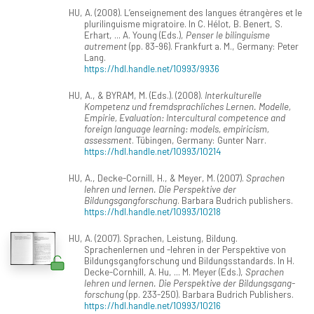
HU, A. (2008). L’enseignement des langues étrangères et le
plurilinguisme migratoire. In C. Hélot, B. Benert, S.
Erhart, ... A. Young (Eds.),
Penser le bilinguisme
autrement
(pp. 83-96). Frankfurt a. M., Germany: Peter
Lang.
https://hdl.handle.net/10993/9936
HU, A., & BYRAM, M. (Eds.). (2008).
Interkulturelle
Kompetenz und fremdsprachliches Lernen. Modelle,
Empirie, Evaluation: Intercultural competence and
foreign language learning: models, empiricism,
assessment
. Tübingen, Germany: Gunter Narr.
https://hdl.handle.net/10993/10214
HU, A., Decke-Cornill, H., & Meyer, M. (2007).
Sprachen
lehren und lernen. Die Perspektive der
Bildungsgangforschung
. Barbara Budrich publishers.
https://hdl.handle.net/10993/10218
HU, A. (2007). Sprachen, Leistung, Bildung.
Sprachenlernen und -lehren in der Perspektive von
Bildungsgangforschung und Bildungsstandards. In H.
Decke-Cornhill, A. Hu, ... M. Meyer (Eds.),
Sprachen
lehren und lernen. Die Perspektive der Bildungsgang-
forschung
(pp. 233-250). Barbara Budrich Publishers.
https://hdl.handle.net/10993/10216