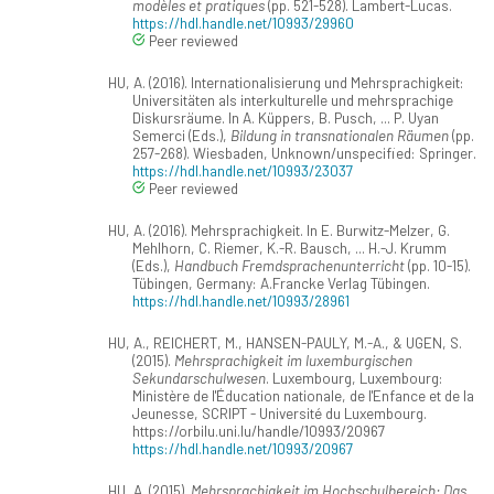
modèles et pratiques
(pp. 521-528). Lambert-Lucas.
https://hdl.handle.net/10993/29960
Peer reviewed
HU, A. (2016). Internationalisierung und Mehrsprachigkeit:
Universitäten als interkulturelle und mehrsprachige
Diskursräume. In A. Küppers, B. Pusch, ... P. Uyan
Semerci (Eds.),
Bildung in transnationalen Räumen
(pp.
257-268). Wiesbaden, Unknown/unspecified: Springer.
https://hdl.handle.net/10993/23037
Peer reviewed
HU, A. (2016). Mehrsprachigkeit. In E. Burwitz-Melzer, G.
Mehlhorn, C. Riemer, K.-R. Bausch, ... H.-J. Krumm
(Eds.),
Handbuch Fremdsprachenunterricht
(pp. 10-15).
Tübingen, Germany: A.Francke Verlag Tübingen.
https://hdl.handle.net/10993/28961
HU, A., REICHERT, M., HANSEN-PAULY, M.-A., & UGEN, S.
(2015).
Mehrsprachigkeit im luxemburgischen
Sekundarschulwesen
. Luxembourg, Luxembourg:
Ministère de l'Éducation nationale, de l'Enfance et de la
Jeunesse, SCRIPT - Université du Luxembourg.
https://orbilu.uni.lu/handle/10993/20967
https://hdl.handle.net/10993/20967
HU, A. (2015).
Mehrsprachigkeit im Hochschulbereich: Das