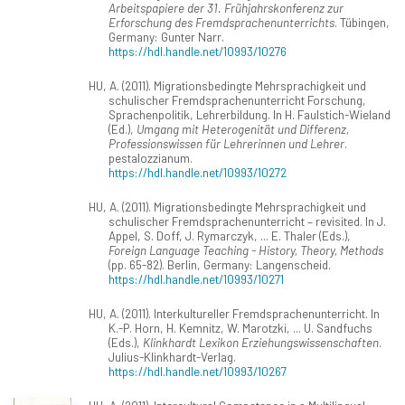
Arbeitspapiere der 31. Frühjahrskonferenz zur
Erforschung des Fremdsprachenunterrichts
. Tübingen,
Germany: Gunter Narr.
https://hdl.handle.net/10993/10276
HU, A. (2011). Migrationsbedingte Mehrsprachigkeit und
schulischer Fremdsprachenunterricht Forschung,
Sprachenpolitik, Lehrerbildung. In H. Faulstich-Wieland
(Ed.),
Umgang mit Heterogenität und Differenz,
Professionswissen für Lehrerinnen und Lehrer
.
pestalozzianum.
https://hdl.handle.net/10993/10272
HU, A. (2011). Migrationsbedingte Mehrsprachigkeit und
schulischer Fremdsprachenunterricht – revisited. In J.
Appel, S. Doff, J. Rymarczyk, ... E. Thaler (Eds.),
Foreign Language Teaching - History, Theory, Methods
(pp. 65-82). Berlin, Germany: Langenscheid.
https://hdl.handle.net/10993/10271
HU, A. (2011). Interkultureller Fremdsprachenunterricht. In
K.-P. Horn, H. Kemnitz, W. Marotzki, ... U. Sandfuchs
(Eds.),
Klinkhardt Lexikon Erziehungswissenschaften
.
Julius-Klinkhardt-Verlag.
https://hdl.handle.net/10993/10267