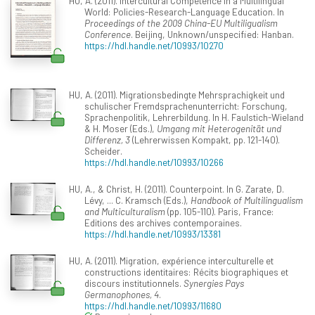
HU, A. (2011). Intercultural Competence in a Multilingual
World: Policies-Research-Language Education. In
Proceedings of the 2009 China-EU Multiligualism
Conference
. Beijing, Unknown/unspecified: Hanban.
https://hdl.handle.net/10993/10270
HU, A. (2011). Migrationsbedingte Mehrsprachigkeit und
schulischer Fremdsprachenunterricht: Forschung,
Sprachenpolitik, Lehrerbildung. In H. Faulstich-Wieland
& H. Moser (Eds.),
Umgang mit Heterogenität und
Differenz, 3
(Lehrerwissen Kompakt, pp. 121-140).
Scheider.
https://hdl.handle.net/10993/10266
HU, A., & Christ, H. (2011). Counterpoint. In G. Zarate, D.
Lévy, ... C. Kramsch (Eds.),
Handbook of Multilingualism
and Multiculturalism
(pp. 105-110). Paris, France:
Editions des archives contemporaines.
https://hdl.handle.net/10993/13381
HU, A. (2011). Migration, expérience interculturelle et
constructions identitaires: Récits biographiques et
discours institutionnels.
Synergies Pays
Germanophones, 4
.
https://hdl.handle.net/10993/11680