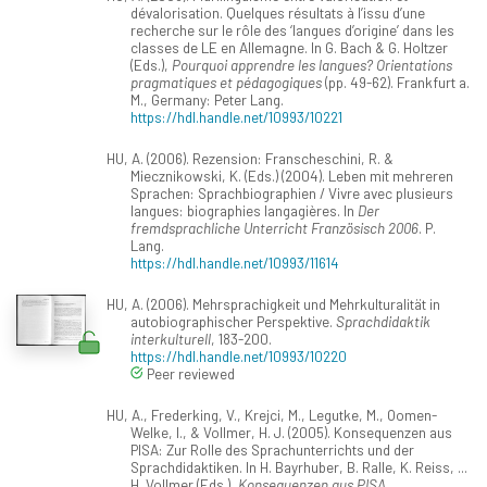
dévalorisation. Quelques résultats à l’issu d’une
recherche sur le rôle des ‘langues d’origine’ dans les
classes de LE en Allemagne. In G. Bach & G. Holtzer
(Eds.),
Pourquoi apprendre les langues? Orientations
pragmatiques et pédagogiques
(pp. 49-62). Frankfurt a.
M., Germany: Peter Lang.
https://hdl.handle.net/10993/10221
HU, A. (2006). Rezension: Franscheschini, R. &
Miecznikowski, K. (Eds.) (2004). Leben mit mehreren
Sprachen: Sprachbiographien / Vivre avec plusieurs
langues: biographies langagières. In
Der
fremdsprachliche Unterricht Französisch 2006
. P.
Lang.
https://hdl.handle.net/10993/11614
HU, A. (2006). Mehrsprachigkeit und Mehrkulturalität in
autobiographischer Perspektive.
Sprachdidaktik
interkulturell
, 183-200.
https://hdl.handle.net/10993/10220
Peer reviewed
HU, A., Frederking, V., Krejci, M., Legutke, M., Oomen-
Welke, I., & Vollmer, H. J. (2005). Konsequenzen aus
PISA: Zur Rolle des Sprachunterrichts und der
Sprachdidaktiken. In H. Bayrhuber, B. Ralle, K. Reiss, ...
H. Vollmer (Eds.),
Konsequenzen aus PISA.