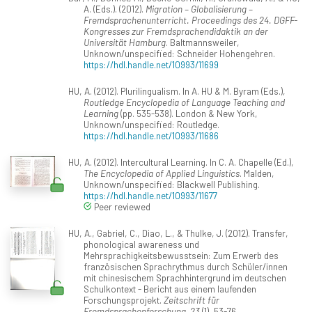
A. (Eds.). (2012).
Migration – Globalisierung –
Fremdsprachenunterricht. Proceedings des 24. DGFF-
Kongresses zur Fremdsprachendidaktik an der
Universität Hamburg
. Baltmannsweiler,
Unknown/unspecified: Schneider Hohengehren.
https://hdl.handle.net/10993/11699
HU, A. (2012). Plurilingualism. In A. HU & M. Byram (Eds.),
Routledge Encyclopedia of Language Teaching and
Learning
(pp. 535-538). London & New York,
Unknown/unspecified: Routledge.
https://hdl.handle.net/10993/11686
HU, A. (2012). Intercultural Learning. In C. A. Chapelle (Ed.),
The Encyclopedia of Applied Linguistics
. Malden,
Unknown/unspecified: Blackwell Publishing.
https://hdl.handle.net/10993/11677
Peer reviewed
HU, A., Gabriel, C., Diao, L., & Thulke, J. (2012). Transfer,
phonological awareness und
Mehrsprachigkeitsbewusstsein: Zum Erwerb des
französischen Sprachrythmus durch Schüler/innen
mit chinesischem Sprachhintergrund im deutschen
Schulkontext - Bericht aus einem laufenden
Forschungsprojekt.
Zeitschrift für
Fremdsprachenforschung, 23
(1), 53-76.