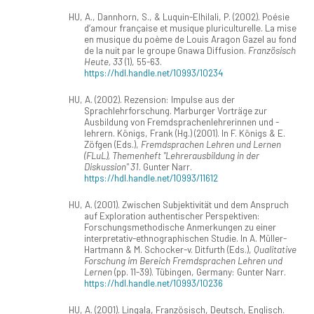
HU, A., Dannhorn, S., & Luquin-Elhilali, P. (2002). Poésie
d’amour française et musique pluriculturelle. La mise
en musique du poème de Louis Aragon Gazel au fond
de la nuit par le groupe Gnawa Diffusion.
Französisch
Heute, 33
(1), 55-63.
https://hdl.handle.net/10993/10234
HU, A. (2002). Rezension: Impulse aus der
Sprachlehrforschung. Marburger Vorträge zur
Ausbildung von Fremdsprachenlehrerinnen und -
lehrern. Königs, Frank (Hg.) (2001). In F. Königs & E.
Zöfgen (Eds.),
Fremdsprachen Lehren und Lernen
(FLuL), Themenheft "Lehrerausbildung in der
Diskussion" 31
. Gunter Narr.
https://hdl.handle.net/10993/11612
HU, A. (2001). Zwischen Subjektivität und dem Anspruch
auf Exploration authentischer Perspektiven:
Forschungsmethodische Anmerkungen zu einer
interpretativ-ethnographischen Studie. In A. Müller-
Hartmann & M. Schocker-v. Ditfurth (Eds.),
Qualitative
Forschung im Bereich Fremdsprachen Lehren und
Lernen
(pp. 11-39). Tübingen, Germany: Gunter Narr.
https://hdl.handle.net/10993/10236
HU, A. (2001). Lingala, Französisch, Deutsch, Englisch.