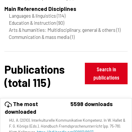
Main Referenced Disciplines
Languages & linguistics
(114)
Education & instruction
(90)
Arts & humanities: Multidisciplinary, general & others
(1)
Communication & mass media
(1)
Publications
Search in
publications
(total 115)
The most
5598 downloads
downloaded
HU, A. (2010). Interkulturelle Kommunikative Kompetenz. In W. Hallet &
F. G. Königs (Eds.),
Handbuch Fremdsprachenunterricht
(pp. 75-78).
Klett-Kallmeyer.
https://hdl.handle.net/10993/9927