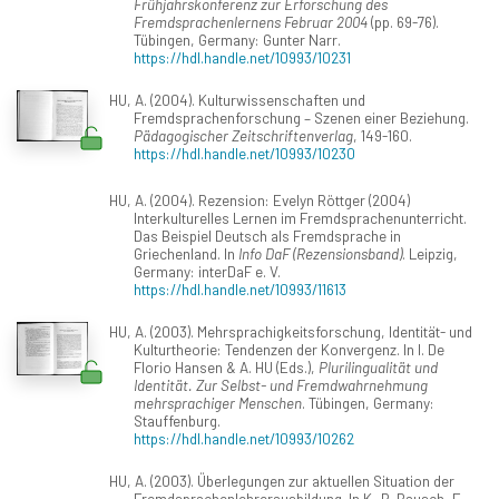
Frühjahrskonferenz zur Erforschung des
Fremdsprachenlernens Februar 2004
(pp. 69-76).
Tübingen, Germany: Gunter Narr.
https://hdl.handle.net/10993/10231
HU, A. (2004). Kulturwissenschaften und
Fremdsprachenforschung – Szenen einer Beziehung.
Pädagogischer Zeitschriftenverlag
, 149-160.
https://hdl.handle.net/10993/10230
HU, A. (2004). Rezension: Evelyn Röttger (2004)
Interkulturelles Lernen im Fremdsprachenunterricht.
Das Beispiel Deutsch als Fremdsprache in
Griechenland. In
Info DaF (Rezensionsband)
. Leipzig,
Germany: interDaF e. V.
https://hdl.handle.net/10993/11613
HU, A. (2003). Mehrsprachigkeitsforschung, Identität- und
Kulturtheorie: Tendenzen der Konvergenz. In I. De
Florio Hansen & A. HU (Eds.),
Plurilingualität und
Identität. Zur Selbst- und Fremdwahrnehmung
mehrsprachiger Menschen
. Tübingen, Germany:
Stauffenburg.
https://hdl.handle.net/10993/10262
HU, A. (2003). Überlegungen zur aktuellen Situation der
Fremdsprachenlehrerausbildung. In K.-R. Bausch, F.