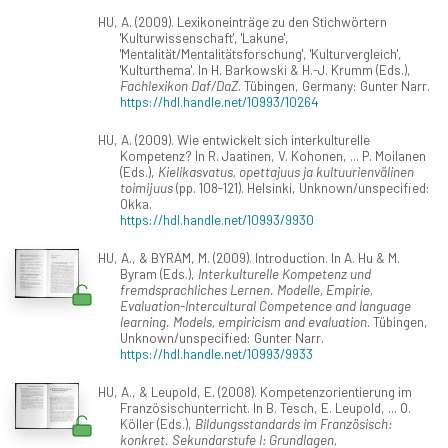
HU, A. (2009). Lexikoneinträge zu den Stichwörtern
'Kulturwissenschaft', 'Lakune',
'Mentalität/Mentalitätsforschung', 'Kulturvergleich',
'Kulturthema'. In H. Barkowski & H.-J. Krumm (Eds.),
Fachlexikon Daf/DaZ
. Tübingen, Germany: Gunter Narr.
https://hdl.handle.net/10993/10264
HU, A. (2009). Wie entwickelt sich interkulturelle
Kompetenz? In R. Jaatinen, V. Kohonen, ... P. Moilanen
(Eds.),
Kielikasvatus, opettajuus ja kultuurienvälinen
toimijuus
(pp. 108-121). Helsinki, Unknown/unspecified:
Okka.
https://hdl.handle.net/10993/9930
HU, A., & BYRAM, M. (2009). Introduction. In A. Hu & M.
Byram (Eds.),
Interkulturelle Kompetenz und
fremdsprachliches Lernen. Modelle, Empirie,
Evaluation-Intercultural Competence and language
learning. Models, empiricism and evaluation
. Tübingen,
Unknown/unspecified: Gunter Narr.
https://hdl.handle.net/10993/9933
HU, A., & Leupold, E. (2008). Kompetenzorientierung im
Französischunterricht. In B. Tesch, E. Leupold, ... O.
Köller (Eds.),
Bildungsstandards im Französisch:
konkret. Sekundarstufe I: Grundlagen,