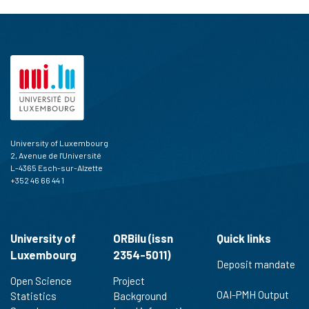
University of Luxembourg
2, Avenue de l'Université
L-4365 Esch-sur-Alzette
+352 46 66 44 1
University of
ORBilu (issn
Quick links
Luxembourg
2354-5011)
Deposit mandate
Open Science
Project
OAI-PMH Output
Statistics
Background