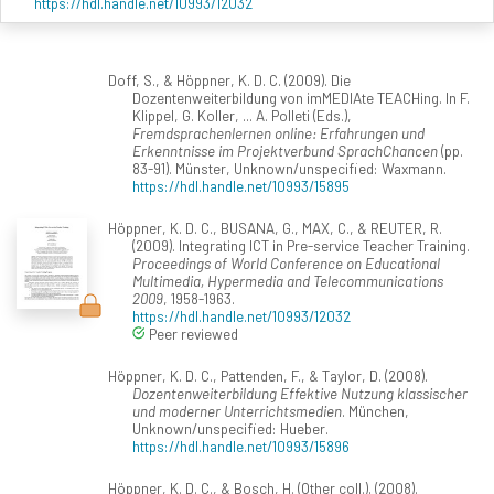
https://hdl.handle.net/10993/12032
Doff, S., & Höppner, K. D. C. (2009). Die
Dozentenweiterbildung von imMEDIAte TEACHing. In F.
Klippel, G. Koller, ... A. Polleti (Eds.),
Fremdsprachenlernen online: Erfahrungen und
Erkenntnisse im Projektverbund SprachChancen
(pp.
83-91). Münster, Unknown/unspecified: Waxmann.
https://hdl.handle.net/10993/15895
Höppner, K. D. C., BUSANA, G., MAX, C., & REUTER, R.
(2009). Integrating ICT in Pre-service Teacher Training.
Proceedings of World Conference on Educational
Multimedia, Hypermedia and Telecommunications
2009
, 1958-1963.
https://hdl.handle.net/10993/12032
Peer reviewed
Höppner, K. D. C., Pattenden, F., & Taylor, D. (2008).
Dozentenweiterbildung Effektive Nutzung klassischer
und moderner Unterrichtsmedien
. München,
Unknown/unspecified: Hueber.
https://hdl.handle.net/10993/15896
Höppner, K. D. C., & Bosch, H. (Other coll.). (2008).