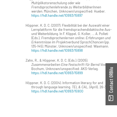
Multiplikatorenschulung oder wie
Fremdsprachenlehrende zu WeiterbildnerInnen
werden
. München, Unknown/unspecified: Hueber.
https://hdl.handle.net/10993/15897
Höppner, K. D. C. (2007). Flexibilität bei der Auswahl einer
Lernplattform für die fremdsprachendidaktische Aus-
und Weiterbildung. In F. Klippel, G. Koller, ... A. Polleti
(Eds.),
Fremdsprachenlernen online: Erfahrungen und
Erkenntnisse im Projektverbund SprachChancen
(pp.
135-145). Münster, Unknown/unspecified: Waxmann.
https://hdl.handle.net/10993/15898
Zahn, R., & Höppner, K. D. C. (Eds.). (2005).
Zusammenarbeiten Eine Festschrift für Bernd Voss
.
Bochum, Unknown/unspecified: AKS-Verlag.
Contact ORBilu
https://hdl.handle.net/10993/15899
Höppner, K. D. C. (2004). Information literacy for and
through language learning.
TEL & CAL
, (April), 26-31.
https://hdl.handle.net/10993/15900