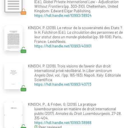
(Ed.),
Global Private International Law – Adjudication
Without Frontiers
(pp. 303-310). Cheltenham, United
Kingdom: Edward Elgar Publishing.
https://hdl.handle.net/10993/38924
KINSCH, P. (2019). Le retour de la souveraineté des Etats ?
In H. Fulchiron (Ed.),
La circulation des personnes et de
leur statut dans un monde globalisé
(pp. 99-108). Paris,
France: LexisNexis.
https://hdl.handle.net/10993/40901
KINSCH, P. (2019). Trois visions de l'avenir d'un droit
international privé néolibéral. In
Liber amicorum
Angelo Davì, vol. I
(pp. 165-193). Napoli, Italy: Editoriale
Scientifica.
https://hdl.handle.net/10993/40773
KINSCH, P., & Friden, G. (2019). La pratique
luxembourgeoise en matière de droit international
public (2017).
Annales du Droit Luxembourgeois, 27-28
,
315-404.
https://hdl.handle.net/10993/38988
Peer reviewed