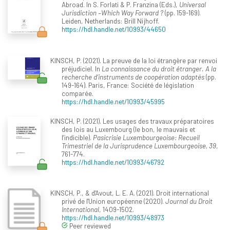
Abroad. In S. Forlati & P. Franzina (Eds.),
Universal
Jurisdiction –Which Way Forward ?
(pp. 159-169).
Leiden, Netherlands: Brill Nijhoff.
https://hdl.handle.net/10993/44650
KINSCH, P. (2021). La preuve de la loi étrangère par renvoi
préjudiciel. In
La connaissance du droit étranger. A la
recherche d’instruments de coopération adaptés
(pp.
149-164). Paris, France: Société de législation
comparée.
https://hdl.handle.net/10993/45995
KINSCH, P. (2021). Les usages des travaux préparatoires
des lois au Luxembourg (le bon, le mauvais et
l’indicible).
Pasicrisie Luxembourgeoise: Recueil
Trimestriel de la Jurisprudence Luxembourgeoise, 39
,
761-774.
https://hdl.handle.net/10993/46792
KINSCH, P., & d'Avout, L. E. A. (2021). Droit international
privé de l'Union européenne (2020).
Journal du Droit
International
, 1409-1502.
https://hdl.handle.net/10993/48973
Peer reviewed