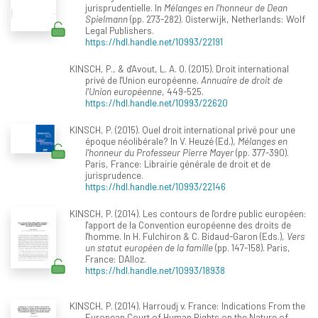
jurisprudentielle. In
Mélanges en l'honneur de Dean
Spielmann
(pp. 273-282). Oisterwijk, Netherlands: Wolf
Legal Publishers.
https://hdl.handle.net/10993/22191
KINSCH, P., & d'Avout, L. A. O. (2015). Droit international
privé de l'Union européenne.
Annuaire de droit de
l'Union européenne
, 449-525.
https://hdl.handle.net/10993/22620
KINSCH, P. (2015). Quel droit international privé pour une
époque néolibérale? In V. Heuzé (Ed.),
Mélanges en
l'honneur du Professeur Pierre Mayer
(pp. 377-390).
Paris, France: Librairie générale de droit et de
jurisprudence.
https://hdl.handle.net/10993/22146
KINSCH, P. (2014). Les contours de l'ordre public européen:
l'apport de la Convention européenne des droits de
l'homme. In H. Fulchiron & C. Bidaud-Garon (Eds.),
Vers
un statut européen de la famille
(pp. 147-158). Paris,
France: DAlloz.
https://hdl.handle.net/10993/18938
KINSCH, P. (2014). Harroudj v. France: Indications From the
European Court of Human Rights on the Nature of