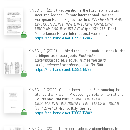
KINSCH, P. (2010). Recognition in the Forum of a Status
Acquired Abroad - Private International Law and
European Human Rights Law. In
CONVERGENCE AND
DIVERGENCE IN PRIVATE INTERNATIONAL LAW -
LIBER AMICORUM KURT SIEHR
(pp. 232-275). Den Haag,
Netherlands: Eleven International Publishing.
https://hdl.handle.net/10993/16883
KINSCH, P. (2010). Le rôle du droit international dans l'ordre
juridique luxembourgeois.
Pasicrisie
Luxembourgeoise: Recueil Trimestriel de la
Jurisprudence Luxembourgeoise, 34
, 399.
https://hdl.handle.net/10993/16796
KINSCH, P. (2009). On the Uncertainties Surrounding the
Standard of Proof in Proceedings Before International
Courts and Tribunals. In
DIRITTI INDIVIDUALI E
GIUSTIZIA INTERNAZIONALE, LIBER FAUSTO POCAR
(pp. 427-442). Milano, Italy: Giuffrè.
https://hdl.handle.net/10993/16882
KINSCH, P. (2009). Entre certitude et vraisemblance, le