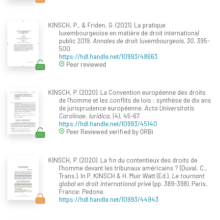
KINSCH, P., & Friden, G. (2021). La pratique
luxembourgeoise en matière de droit international
public 2019.
Annales de droit luxembourgeois, 30
, 395-
500.
https://hdl.handle.net/10993/48663
Peer reviewed
KINSCH, P. (2020). La Convention européenne des droits
de l’homme et les conflits de lois : synthèse de dix ans
de jurisprudence européenne.
Acta Universitatis
Carolinae. Iuridica
, (4), 45-67.
https://hdl.handle.net/10993/45140
Peer Reviewed verified by ORBi
KINSCH, P. (2020). La fin du contentieux des droits de
l’homme devant les tribunaux américains ? (Duval, C.,
Trans.). In P. KINSCH & H. Muir Watt (Ed.),
Le tournant
global en droit international privé
(pp. 389-398). Paris,
France: Pedone.
https://hdl.handle.net/10993/44943