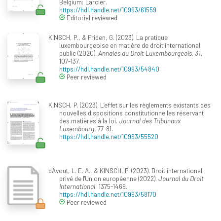
Belgium: Larcier.
https://hdl.handle.net/10993/61559
Editorial reviewed
KINSCH, P., & Friden, G. (2023). La pratique
luxembourgeoise en matière de droit international
public (2020).
Annales du Droit Luxembourgeois, 31
,
107-137.
https://hdl.handle.net/10993/54840
Peer reviewed
KINSCH, P. (2023). L’effet sur les règlements existants des
nouvelles dispositions constitutionnelles réservant
des matières à la loi.
Journal des Tribunaux
Luxembourg
, 77-81.
https://hdl.handle.net/10993/55520
d'Avout, L. E. A., & KINSCH, P. (2023). Droit international
privé de l'Union européenne (2022).
Journal du Droit
International
, 1375-1469.
https://hdl.handle.net/10993/58170
Peer reviewed