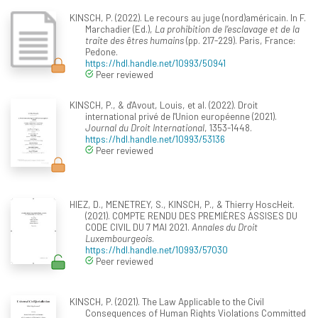
KINSCH, P. (2022). Le recours au juge (nord)américain. In F.
Marchadier (Ed.),
La prohibition de l’esclavage et de la
traite des êtres humains
(pp. 217-229). Paris, France:
Pedone.
https://hdl.handle.net/10993/50941
Peer reviewed
KINSCH, P., & d'Avout, Louis, et al. (2022). Droit
international privé de l'Union européenne (2021).
Journal du Droit International
, 1353-1448.
https://hdl.handle.net/10993/53136
Peer reviewed
HIEZ, D., MENETREY, S., KINSCH, P., & Thierry HoscHeit.
(2021). COMPTE RENDU DES PREMIÈRES ASSISES DU
CODE CIVIL DU 7 MAI 2021.
Annales du Droit
Luxembourgeois
.
https://hdl.handle.net/10993/57030
Peer reviewed
KINSCH, P. (2021). The Law Applicable to the Civil
Consequences of Human Rights Violations Committed