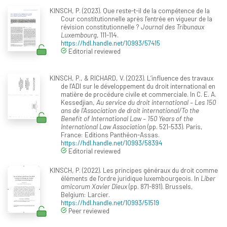
KINSCH, P. (2023). Que reste-t-il de la compétence de la
Cour constitutionnelle après l’entrée en vigueur de la
révision constitutionnelle ?
Journal des Tribunaux
Luxembourg
, 111-114.
https://hdl.handle.net/10993/57415
Editorial reviewed
KINSCH, P., & RICHARD, V. (2023). L’influence des travaux
de l’ADI sur le développement du droit international en
matière de procédure civile et commerciale. In C. E. A.
Kessedjian,
Au service du droit international – Les 150
ans de l’Association de droit international/To the
Benefit of International Law – 150 Years of the
International Law Association
(pp. 521-533). Paris,
France: Editions Panthéon-Assas.
https://hdl.handle.net/10993/58394
Editorial reviewed
KINSCH, P. (2022). Les principes généraux du droit comme
éléments de l’ordre juridique luxembourgeois. In
Liber
amicorum Xavier Dieux
(pp. 871-891). Brussels,
Belgium: Larcier.
https://hdl.handle.net/10993/51519
Peer reviewed