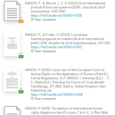
KINSCH, P., & d'Avout, L. E. A. (2020). Droit international
privé de l'Union européenne (2019).
Journal du Droit
International
, 1493-1587.
https://hdl.handle.net/10993/45138
Peer reviewed
KINSCH, P., & Friden, G. (2020). La pratique
luxembourgeoise en matière de droit international
public 2018.
Annales de droit luxembourgeois
, 247-260.
https://hdl.handle.net/10993/43972
Peer reviewed
KINSCH, P. (2020). Case Law of the European Court of
Human Rights on the Application of (Some of) the EU
Family Regulations. In P. KINSCH, I. Viarengo (Ed.), ... F.
C. Villata (Ed.),
Planning the Future of Cross Border
Families
(pp. 371-383). Oxford, United Kingdom: Hart
Publishing Ltd.
https://hdl.handle.net/10993/44568
Peer reviewed
KINSCH, P. (2019). The demise of international human
rights litigation in the US courts ? In H. E. A. Muir Watt