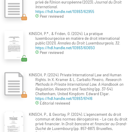
privé de l'Union européenne (2023).
Journal du Droit
International
.
https://hdl.handle.net/10993/62955
Peer reviewed
KINSCH, P.* , & Friden, G. (2024). La pratique
luxembourgeoise en matière de droit international
public (2021).
Annales du Droit Luxembourgeois, 32
.
https://hdl.handle.net/10993/60650
Peer reviewed
KINSCH, P. (2024). Private International Law and Human
Rights. In X. Kramer & L. Carballo Pineiro,
Research
Methods in Private International Law. A Handbook on
Regulation, Research and Teaching
(pp. 37-54).
Cheltenham, United Kingdom: Edward Elgar.
https://hdl.handle.net/10993/61416
Editorial reviewed
KINSCH, P., & Geortay, P. (2024). L’agencement du droit
commun et des normes dérogatoires – Le cas du droit
privé financier. In
Droit bancaire et financier au Grand-
Duché de Luxembourg
(pp. 857-887). Bruxelles,