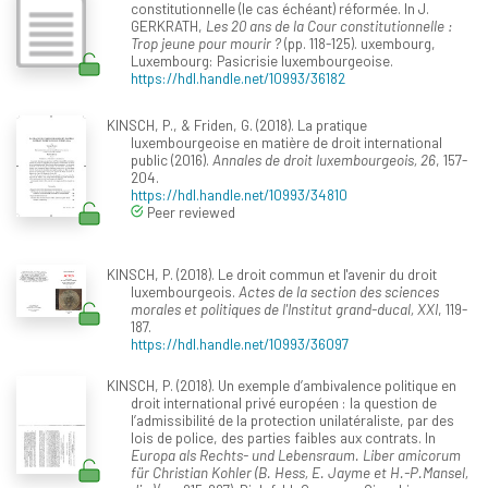
constitutionnelle (le cas échéant) réformée. In J.
GERKRATH,
Les 20 ans de la Cour constitutionnelle :
Trop jeune pour mourir ?
(pp. 118-125). uxembourg,
Luxembourg: Pasicrisie luxembourgeoise.
https://hdl.handle.net/10993/36182
KINSCH, P., & Friden, G. (2018). La pratique
luxembourgeoise en matière de droit international
public (2016).
Annales de droit luxembourgeois, 26
, 157-
204.
https://hdl.handle.net/10993/34810
Peer reviewed
KINSCH, P. (2018). Le droit commun et l'avenir du droit
luxembourgeois.
Actes de la section des sciences
morales et politiques de l'Institut grand-ducal, XXI
, 119-
187.
https://hdl.handle.net/10993/36097
KINSCH, P. (2018). Un exemple d’ambivalence politique en
droit international privé européen : la question de
l’admissibilité de la protection unilatéraliste, par des
lois de police, des parties faibles aux contrats. In
Europa als Rechts- und Lebensraum. Liber amicorum
für Christian Kohler (B. Hess, E. Jayme et H.-P.Mansel,