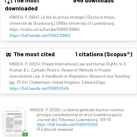
The most
846 downloads
downloaded
KINSCH, P. (1994).
Le fait du prince étranger
[Doctoral thesis,
Université de Strasbourg]. ORBilu-University of Luxembourg.
https://orbilu.uni.lu/handle/10993/39862
https://hdl.handle.net/10993/39862
The most cited
1 citations (Scopus®)
KINSCH, P. (2024). Private International Law and Human Rights. In X.
Kramer & L. Carballo Pineiro,
Research Methods in Private
International Law. A Handbook on Regulation, Research and Teaching
(pp. 37-54). Cheltenham, United Kingdom: Edward Elgar.
https://hdl.handle.net/10993/61416
KINSCH, P. (2025). La liberté générale d’action comme
principe constitutionnel en droit luxembourgeois.
Journal des Tribunaux Luxembourg
, 109-111.
https://hdl.handle.net/10993/65962
Editorial reviewed