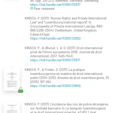
dir.)
(pp. 215-227). Bielefeld, Germany: Gieseking.
https://hdl.handle.net/10993/35937
Peer reviewed
KINSCH, P. (2017). "Human Rights and Private International
Law" and "Luxembourg (national report)". In
Encyclopedia of Private International Law
(pp. 880-
886;2296-2304). Cheltenham, United Kingdom:
Edward Elgar.
https://hdl.handle.net/10993/32692
KINSCH, P., & d'Avout, L. A. O. (2017). Droit international
privé de l’Union européenne 2016.
Journal de droit
international, 2017
, 1465-1543.
https://hdl.handle.net/10993/33877
KINSCH, P., & Friden, G. (2017). La pratique
luxembourgeoise en matière de droit international
public (2014-2015).
Annales de droit luxembourgeois, 25
(2015)
, 187-264.
https://hdl.handle.net/10993/29856
KINSCH, P. (2017). L'incidence des lois de police étrangères
sur l'activité bancaire. In
Le banquier luxembourgeois
et le droit international privé
(pp. 47-65). Limal,