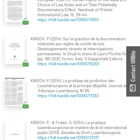
Choice of Law Rules and on Their Potentially
Discriminatory Effect.
Yearbook of Private
International Law, 15
, 39-44.
https://hdl.handle.net/10993/17655
KINSCH, P. (2014). Sur la question de la discrimination
inhérente aux règles de conflit de lois.
Développements récents et interrogations
permanentes. In
Studi in onore di Laura Picchio Forlati
Contact ORBilu
(pp. 195-203). Torino, Italy: G.Giappichelli Editore.
https://hdl.handle.net/10993/19260
KINSCH, P. (2014). Le privilège de juridiction des
Luxembourgeois et le principe d'égalité.
Journal des
Tribunaux Luxembourg
, 81-85.
https://hdl.handle.net/10993/17262
KINSCH, P., & Friden, G. (2014). La pratique
luxembourgeoise en matière de droit international
public (2013).
Annales du Droit Luxembourgeois
.
https://hdl.handle.net/10993/27017