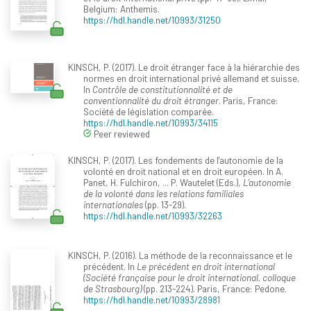
Belgium: Anthemis.
https://hdl.handle.net/10993/31250
KINSCH, P. (2017). Le droit étranger face à la hiérarchie des
normes en droit international privé allemand et suisse.
In
Contrôle de constitutionnalité et de
conventionnalité du droit étranger
. Paris, France:
Société de législation comparée.
https://hdl.handle.net/10993/34115
Peer reviewed
KINSCH, P. (2017). Les fondements de l'autonomie de la
volonté en droit national et en droit européen. In A.
Panet, H. Fulchiron, ... P. Wautelet (Eds.),
L’autonomie
de la volonté dans les relations familiales
internationales
(pp. 13-29).
https://hdl.handle.net/10993/32263
KINSCH, P. (2016). La méthode de la reconnaissance et le
précédent. In
Le précédent en droit international
(Société française pour le droit international, colloque
de Strasbourg)
(pp. 213-224). Paris, France: Pedone.
https://hdl.handle.net/10993/28981