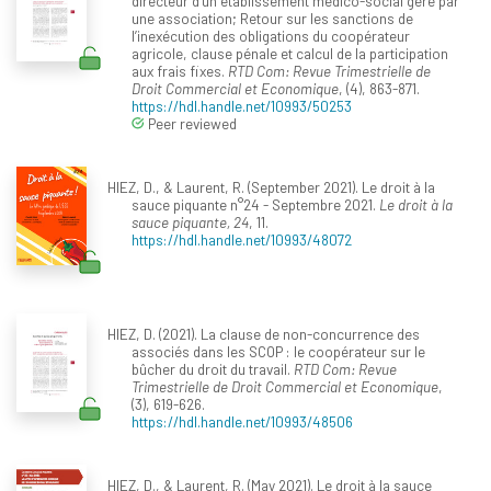
directeur d’un établissement médico-social géré par
une association; Retour sur les sanctions de
l’inexécution des obligations du coopérateur
agricole, clause pénale et calcul de la participation
aux frais fixes.
RTD Com: Revue Trimestrielle de
Droit Commercial et Economique
, (4), 863-871.
https://hdl.handle.net/10993/50253
Peer reviewed
HIEZ, D., & Laurent, R. (September 2021). Le droit à la
sauce piquante n°24 - Septembre 2021.
Le droit à la
sauce piquante, 24
, 11.
https://hdl.handle.net/10993/48072
HIEZ, D. (2021). La clause de non-concurrence des
associés dans les SCOP : le coopérateur sur le
bûcher du droit du travail.
RTD Com: Revue
Trimestrielle de Droit Commercial et Economique
,
(3), 619-626.
https://hdl.handle.net/10993/48506
HIEZ, D., & Laurent, R. (May 2021). Le droit à la sauce