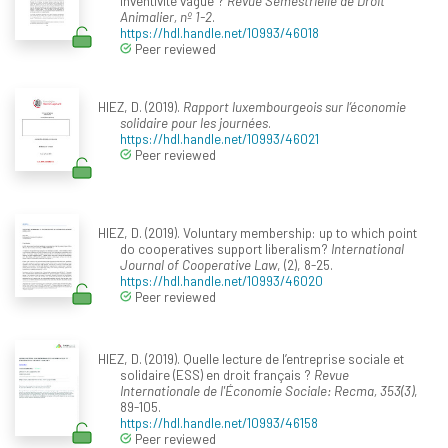
inventivité vague ?
Revue Semestrielle de Droit
Animalier, nº 1-2
.
https://hdl.handle.net/10993/46018
Peer reviewed
HIEZ, D. (2019).
Rapport luxembourgeois sur l’économie
solidaire pour les journées
.
https://hdl.handle.net/10993/46021
Peer reviewed
HIEZ, D. (2019). Voluntary membership: up to which point
do cooperatives support liberalism?
International
Journal of Cooperative Law
, (2), 8-25.
https://hdl.handle.net/10993/46020
Peer reviewed
HIEZ, D. (2019). Quelle lecture de l’entreprise sociale et
solidaire (ESS) en droit français ?
Revue
Internationale de l'Économie Sociale: Recma, 353(3)
,
89-105.
https://hdl.handle.net/10993/46158
Peer reviewed