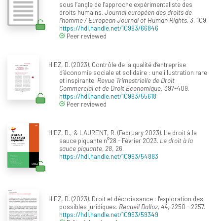
sous l’angle de l’approche expérimentaliste des
droits humains.
Journal européen des droits de
l'homme / European Journal of Human Rights, 3
, 109.
https://hdl.handle.net/10993/66846
Peer reviewed
HIEZ, D. (2023). Contrôle de la qualité d’entreprise
d’économie sociale et solidaire : une illustration rare
et inspirante.
Revue Trimestrielle de Droit
Commercial et de Droit Economique
, 397-409.
https://hdl.handle.net/10993/55618
Peer reviewed
HIEZ, D., & LAURENT, R. (February 2023). Le droit à la
sauce piquante n°28 - Février 2023.
Le droit à la
sauce piquante, 28
, 26.
https://hdl.handle.net/10993/54883
HIEZ, D. (2023). Droit et décroissance : l'exploration des
possibles juridiques.
Recueil Dalloz, 44
, 2250 - 2257.
https://hdl.handle.net/10993/59349