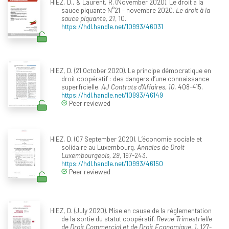
HIEZ, D., & Laurent, R. (November 2020). Le droit à la
sauce piquante N°21 – novembre 2020.
Le droit à la
sauce piquante, 21
, 10.
https://hdl.handle.net/10993/46031
HIEZ, D. (21 October 2020). Le principe démocratique en
droit coopératif : des dangers d’une connaissance
superficielle.
AJ Contrats d'Affaires, 10
, 408-415.
https://hdl.handle.net/10993/46149
Peer reviewed
HIEZ, D. (07 September 2020). L’économie sociale et
solidaire au Luxembourg.
Annales de Droit
Luxembourgeois, 29
, 197-243.
https://hdl.handle.net/10993/46150
Peer reviewed
HIEZ, D. (July 2020). Mise en cause de la réglementation
de la sortie du statut coopératif.
Revue Trimestrielle
de Droit Commercial et de Droit Economique, 1
, 127-