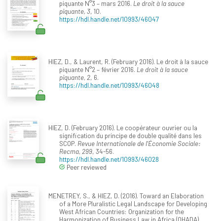
piquante N°3 – mars 2016.
Le droit à la sauce
piquante, 3
, 10.
https://hdl.handle.net/10993/46047
HIEZ, D., & Laurent, R. (February 2016). Le droit à la sauce
piquante N°2 – février 2016.
Le droit à la sauce
piquante, 2
, 6.
https://hdl.handle.net/10993/46048
HIEZ, D. (February 2016). Le coopérateur ouvrier ou la
signification du principe de double qualité dans les
SCOP.
Revue Internationale de l'Économie Sociale:
Recma, 299
, 34-56.
https://hdl.handle.net/10993/46028
Peer reviewed
MENETREY, S., & HIEZ, D. (2016). Toward an Elaboration
of a More Pluralistic Legal Landscape for Developing
West African Countries: Organization for the
Harmonization of Business Law in Africa (OHADA)