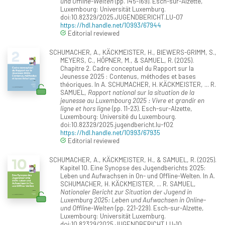
und Offline-Welten
(pp. 145-169). Esch-sur-Alzette,
Luxembourg: Universität Luxemburg.
doi:10.82329/2025.JUGENDBERICHT.LU-07
https://hdl.handle.net/10993/67944
Editorial reviewed
SCHUMACHER, A., KÄCKMEISTER, H., BIEWERS-GRIMM, S.,
MEYERS, C., HÖPNER, M., & SAMUEL, R. (2025).
Chapitre 2. Cadre conceptuel du Rapport sur la
Jeunesse 2025 : Contenus, méthodes et bases
théoriques. In A. SCHUMACHER, H. KÄCKMEISTER, ... R.
SAMUEL,
Rapport national sur la situation de la
jeunesse au Luxembourg 2025 : Vivre et grandir en
ligne et hors ligne
(pp. 11-23). Esch-sur-Alzette,
Luxembourg: Université du Luxembourg.
doi:10.82329/2025.jugendbericht.lu-f02
https://hdl.handle.net/10993/67935
Editorial reviewed
SCHUMACHER, A., KÄCKMEISTER, H., & SAMUEL, R. (2025).
Kapitel 10. Eine Synopse des Jugendberichts 2025:
Leben und Aufwachsen in On- und Offline-Welten. In A.
SCHUMACHER, H. KÄCKMEISTER, ... R. SAMUEL,
Nationaler Bericht zur Situation der Jugend in
Luxemburg 2025: Leben und Aufwachsen in Online-
und Offline-Welten
(pp. 221-229). Esch-sur-Alzette,
Luxembourg: Universität Luxemburg.
doi:10.82329/2025.JUGENDBERICHT.LU-10