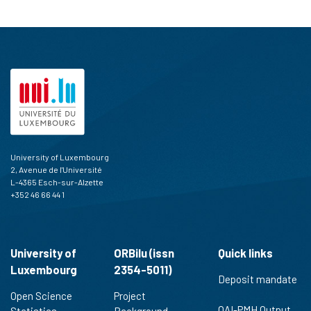
University of Luxembourg
2, Avenue de l'Université
L-4365 Esch-sur-Alzette
+352 46 66 44 1
University of
ORBilu (issn
Quick links
Luxembourg
2354-5011)
Deposit mandate
Open Science
Project
OAI-PMH Output