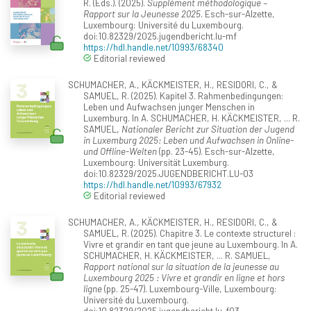
R. (Eds.). (2025).
Supplément méthodologique –
Rapport sur la Jeunesse 2025
. Esch-sur-Alzette,
Luxembourg: Université du Luxembourg.
doi:10.82329/2025.jugendbericht.lu-mf
https://hdl.handle.net/10993/68340
Editorial reviewed
SCHUMACHER, A., KÄCKMEISTER, H., RESIDORI, C., &
SAMUEL, R. (2025). Kapitel 3. Rahmenbedingungen:
Leben und Aufwachsen junger Menschen in
Luxemburg. In A. SCHUMACHER, H. KÄCKMEISTER, ... R.
SAMUEL,
Nationaler Bericht zur Situation der Jugend
in Luxemburg 2025: Leben und Aufwachsen in Online-
und Offline-Welten
(pp. 23-45). Esch-sur-Alzette,
Luxembourg: Universität Luxemburg.
doi:10.82329/2025.JUGENDBERICHT.LU-03
https://hdl.handle.net/10993/67932
Editorial reviewed
SCHUMACHER, A., KÄCKMEISTER, H., RESIDORI, C., &
SAMUEL, R. (2025). Chapitre 3. Le contexte structurel :
Vivre et grandir en tant que jeune au Luxembourg. In A.
SCHUMACHER, H. KÄCKMEISTER, ... R. SAMUEL,
Rapport national sur la situation de la jeunesse au
Luxembourg 2025 : Vivre et grandir en ligne et hors
ligne
(pp. 25-47). Luxembourg-Ville, Luxembourg:
Université du Luxembourg.
doi:10.82329/2025.jugendbericht.lu-f03