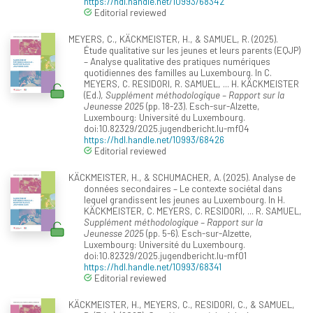
https://hdl.handle.net/10993/68342
Editorial reviewed
MEYERS, C., KÄCKMEISTER, H., & SAMUEL, R. (2025).
Étude qualitative sur les jeunes et leurs parents (EQJP)
– Analyse qualitative des pratiques numériques
quotidiennes des familles au Luxembourg. In C.
MEYERS, C. RESIDORI, R. SAMUEL, ... H. KÄCKMEISTER
(Ed.),
Supplément méthodologique – Rapport sur la
Jeunesse 2025
(pp. 18-23). Esch-sur-Alzette,
Luxembourg: Université du Luxembourg.
doi:10.82329/2025.jugendbericht.lu-mf04
https://hdl.handle.net/10993/68426
Editorial reviewed
KÄCKMEISTER, H., & SCHUMACHER, A. (2025). Analyse de
données secondaires – Le contexte sociétal dans
lequel grandissent les jeunes au Luxembourg. In H.
KÄCKMEISTER, C. MEYERS, C. RESIDORI, ... R. SAMUEL,
Supplément méthodologique – Rapport sur la
Jeunesse 2025
(pp. 5-6). Esch-sur-Alzette,
Luxembourg: Université du Luxembourg.
doi:10.82329/2025.jugendbericht.lu-mf01
https://hdl.handle.net/10993/68341
Editorial reviewed
KÄCKMEISTER, H., MEYERS, C., RESIDORI, C., & SAMUEL,