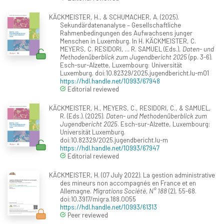
KÄCKMEISTER, H., & SCHUMACHER, A. (2025).
Sekundärdatenanalyse – Gesellschaftliche
Rahmenbedingungen des Aufwachsens junger
Menschen in Luxemburg. In H. KÄCKMEISTER, C.
MEYERS, C. RESIDORI, ... R. SAMUEL (Eds.),
Daten- und
Methodenüberblick zum Jugendbericht 2025
(pp. 3-6).
Esch-sur-Alzette, Luxembourg: Universität
Luxemburg. doi:10.82329/2025.jugendbericht.lu-m01
https://hdl.handle.net/10993/67948
Editorial reviewed
KÄCKMEISTER, H., MEYERS, C., RESIDORI, C., & SAMUEL,
R. (Eds.). (2025).
Daten- und Methodenüberblick zum
Jugendbericht 2025
. Esch-sur-Alzette, Luxembourg:
Universität Luxemburg.
doi:10.82329/2025.jugendbericht.lu-m
https://hdl.handle.net/10993/67947
Editorial reviewed
KÄCKMEISTER, H. (07 July 2022). La gestion administrative
des mineurs non accompagnés en France et en
Allemagne.
Migrations Société, N° 188
(2), 55-68.
doi:10.3917/migra.188.0055
https://hdl.handle.net/10993/61313
Peer reviewed