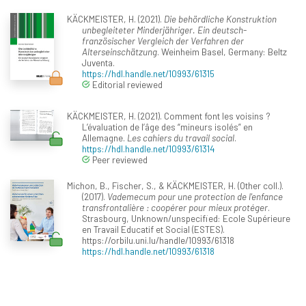
KÄCKMEISTER, H. (2021).
Die behördliche Konstruktion
unbegleiteter Minderjähriger. Ein deutsch-
französischer Vergleich der Verfahren der
Alterseinschätzung
. Weinheim Basel, Germany: Beltz
Juventa.
https://hdl.handle.net/10993/61315
Editorial reviewed
KÄCKMEISTER, H. (2021). Comment font les voisins ?
L’évaluation de l’âge des “mineurs isolés” en
Allemagne.
Les cahiers du travail social
.
https://hdl.handle.net/10993/61314
Peer reviewed
Michon, B., Fischer, S., & KÄCKMEISTER, H. (Other coll.).
(2017).
Vademecum pour une protection de l'enfance
transfrontalière : coopérer pour mieux protéger
.
Strasbourg, Unknown/unspecified: Ecole Supérieure
en Travail Educatif et Social (ESTES).
https://orbilu.uni.lu/handle/10993/61318
https://hdl.handle.net/10993/61318