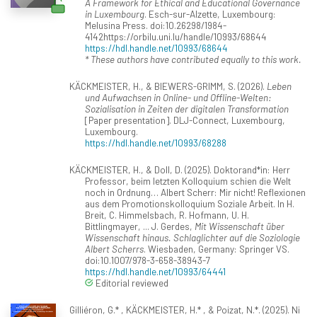
A Framework for Ethical and Educational Governance
in Luxembourg
. Esch-sur-Alzette, Luxembourg:
Melusina Press. doi:10.26298/1984-
4142https://orbilu.uni.lu/handle/10993/68644
https://hdl.handle.net/10993/68644
* These authors have contributed equally to this work.
KÄCKMEISTER, H., & BIEWERS-GRIMM, S. (2026).
Leben
und Aufwachsen in Online- und Offline-Welten:
Sozialisation in Zeiten der digitalen Transformation
[Paper presentation]. DLJ-Connect, Luxembourg,
Luxembourg.
https://hdl.handle.net/10993/68288
KÄCKMEISTER, H., & Doll, D. (2025). Doktorand*in: Herr
Professor, beim letzten Kolloquium schien die Welt
noch in Ordnung… Albert Scherr: Mir nicht! Reflexionen
aus dem Promotionskolloquium Soziale Arbeit. In H.
Breit, C. Himmelsbach, R. Hofmann, U. H.
Bittlingmayer, ... J. Gerdes,
Mit Wissenschaft über
Wissenschaft hinaus. Schlaglichter auf die Soziologie
Albert Scherrs
. Wiesbaden, Germany: Springer VS.
doi:10.1007/978-3-658-38943-7
https://hdl.handle.net/10993/64441
Editorial reviewed
Gilliéron, G.* , KÄCKMEISTER, H.* , & Poizat, N.*. (2025). Ni