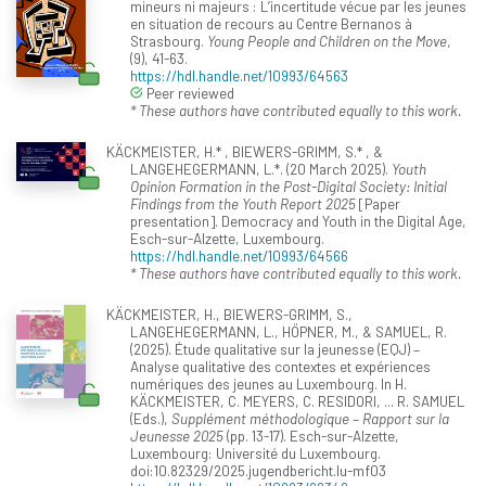
mineurs ni majeurs : L’incertitude vécue par les jeunes
en situation de recours au Centre Bernanos à
Strasbourg.
Young People and Children on the Move
,
(9), 41-63.
https://hdl.handle.net/10993/64563
Peer reviewed
* These authors have contributed equally to this work.
KÄCKMEISTER, H.* , BIEWERS-GRIMM, S.* , &
LANGEHEGERMANN, L.*. (20 March 2025).
Youth
Opinion Formation in the Post-Digital Society: Initial
Findings from the Youth Report 2025
[Paper
presentation]. Democracy and Youth in the Digital Age,
Esch-sur-Alzette, Luxembourg.
https://hdl.handle.net/10993/64566
* These authors have contributed equally to this work.
KÄCKMEISTER, H., BIEWERS-GRIMM, S.,
LANGEHEGERMANN, L., HÖPNER, M., & SAMUEL, R.
(2025). Étude qualitative sur la jeunesse (EQJ) –
Analyse qualitative des contextes et expériences
numériques des jeunes au Luxembourg. In H.
KÄCKMEISTER, C. MEYERS, C. RESIDORI, ... R. SAMUEL
(Eds.),
Supplément méthodologique – Rapport sur la
Jeunesse 2025
(pp. 13-17). Esch-sur-Alzette,
Luxembourg: Université du Luxembourg.
doi:10.82329/2025.jugendbericht.lu-mf03