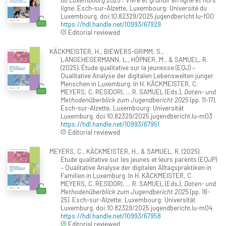
ligne
. Esch-sur-Alzette, Luxembourg: Université du
Luxembourg. doi:10.82329/2025.jugendbericht.lu-f00
https://hdl.handle.net/10993/67929
Editorial reviewed
KÄCKMEISTER, H., BIEWERS-GRIMM, S.,
LANGEHEGERMANN, L., HÖPNER, M., & SAMUEL, R.
(2025). Étude qualitative sur la jeunesse (EQJ) –
Qualitative Analyse der digitalen Lebenswelten junger
Menschen in Luxemburg. In H. KÄCKMEISTER, C.
MEYERS, C. RESIDORI, ... R. SAMUEL (Eds.),
Daten- und
Methodenüberblick zum Jugendbericht 2025
(pp. 11-17).
Esch-sur-Alzette, Luxembourg: Universität
Luxemburg. doi:10.82329/2025.jugendbericht.lu-m03
https://hdl.handle.net/10993/67951
Editorial reviewed
MEYERS, C., KÄCKMEISTER, H., & SAMUEL, R. (2025).
Étude qualitative sur les jeunes et leurs parents (EQJP)
– Qualitative Analyse der digitalen Alltagspraktiken in
Familien in Luxemburg. In H. KÄCKMEISTER, C.
MEYERS, C. RESIDORI, ... R. SAMUEL (Eds.),
Daten- und
Methodenüberblick zum Jugendbericht 2025
(pp. 16-
25). Esch-sur-Alzette, Luxembourg: Universität
Luxemburg. doi:10.82329/2025.jugendbericht.lu-m04
https://hdl.handle.net/10993/67958
Editorial reviewed