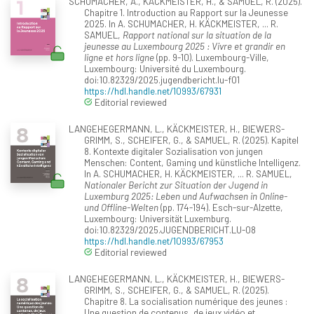
SCHUMACHER, A., KÄCKMEISTER, H., & SAMUEL, R. (2025).
Chapitre 1. Introduction au Rapport sur la Jeunesse
2025. In A. SCHUMACHER, H. KÄCKMEISTER, ... R.
SAMUEL,
Rapport national sur la situation de la
jeunesse au Luxembourg 2025 : Vivre et grandir en
ligne et hors ligne
(pp. 9-10). Luxembourg-Ville,
Luxembourg: Université du Luxembourg.
doi:10.82329/2025.jugendbericht.lu-f01
https://hdl.handle.net/10993/67931
Editorial reviewed
LANGEHEGERMANN, L., KÄCKMEISTER, H., BIEWERS-
GRIMM, S., SCHEIFER, G., & SAMUEL, R. (2025). Kapitel
8. Kontexte digitaler Sozialisation von jungen
Menschen: Content, Gaming und künstliche Intelligenz.
In A. SCHUMACHER, H. KÄCKMEISTER, ... R. SAMUEL,
Nationaler Bericht zur Situation der Jugend in
Luxemburg 2025: Leben und Aufwachsen in Online-
und Offline-Welten
(pp. 174-194). Esch-sur-Alzette,
Luxembourg: Universität Luxemburg.
doi:10.82329/2025.JUGENDBERICHT.LU-08
https://hdl.handle.net/10993/67953
Editorial reviewed
LANGEHEGERMANN, L., KÄCKMEISTER, H., BIEWERS-
GRIMM, S., SCHEIFER, G., & SAMUEL, R. (2025).
Chapitre 8. La socialisation numérique des jeunes :
Une question de contenus, de jeux vidéo et