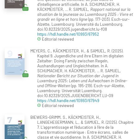
d’intelligence artificielle. In A. SCHUMACHER, H.
KÄCKMEISTER, ... R. SAMUEL,
Rapport national sur la
situation de la jeunesse au Luxembourg 2025 : Vivre et
grandir en ligne et hors ligne
(pp. 177-203). Esch-sur-
Alzette, Luxembourg: Université du Luxembourg.
doi:10.82329/2025.jugendbericht.lu-f08
https://hdl.handle.net/10993/67952
Editorial reviewed
MEYERS, C., KÄCKMEISTER, H., & SAMUEL, R. (2025).
Kapitel 9. Jugendliche und ihre Eltern im digitalen
Zeitalter: Doing Family zwischen Regeln,
Aushandlungen und Ungleichheiten. In A.
SCHUMACHER, H. KÄCKMEISTER, ... R. SAMUEL,
Nationaler Bericht zur Situation der Jugend in
Luxemburg 2025: Leben und Aufwachsen in Online-
und Offline-Welten
(pp. 195-219). Esch-sur-Alzette,
Luxembourg: Universität Luxemburg.
doi:10.82329/2025.JUGENDBERICHT.LU-09
https://hdl.handle.net/10993/67949
Editorial reviewed
BIEWERS-GRIMM, S., KÄCKMEISTER, H.,
LANGEHEGERMANN, L., & SAMUEL, R. (2025). Chapitre
7. L’apprentissage et l’éducation à l’ère de la
transformation numérique : Entre écrans, salles de
classe et vie quotidienne. In A. SCHUMACHER, H.