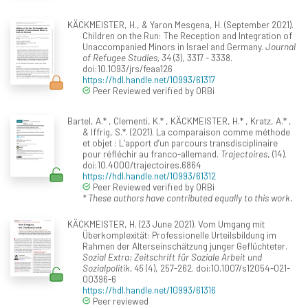
KÄCKMEISTER, H., & Yaron Mesgena, H. (September 2021).
Children on the Run: The Reception and Integration of
Unaccompanied Minors in Israel and Germany.
Journal
of Refugee Studies, 34
(3), 3317 - 3338.
doi:10.1093/jrs/feaa126
https://hdl.handle.net/10993/61317
Peer Reviewed verified by ORBi
Bartel, A.* , Clementi, K.* , KÄCKMEISTER, H.* , Kratz, A.* ,
& Iffrig, S.*. (2021). La comparaison comme méthode
et objet : L’apport d’un parcours transdisciplinaire
pour réfléchir au franco-allemand.
Trajectoires
, (14).
doi:10.4000/trajectoires.6864
https://hdl.handle.net/10993/61312
Peer Reviewed verified by ORBi
* These authors have contributed equally to this work.
KÄCKMEISTER, H. (23 June 2021). Vom Umgang mit
Überkomplexität: Professionelle Urteilsbildung im
Rahmen der Alterseinschätzung junger Geflüchteter.
Sozial Extra: Zeitschrift für Soziale Arbeit und
Sozialpolitik, 45
(4), 257-262. doi:10.1007/s12054-021-
00396-6
https://hdl.handle.net/10993/61316
Peer reviewed