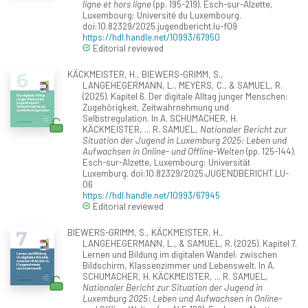
ligne et hors ligne
(pp. 195-219). Esch-sur-Alzette,
Luxembourg: Université du Luxembourg.
doi:10.82329/2025.jugendbericht.lu-f09
https://hdl.handle.net/10993/67950
Editorial reviewed
KÄCKMEISTER, H., BIEWERS-GRIMM, S.,
LANGEHEGERMANN, L., MEYERS, C., & SAMUEL, R.
(2025). Kapitel 6. Der digitale Alltag junger Menschen:
Zugehörigkeit, Zeitwahrnehmung und
Selbstregulation. In A. SCHUMACHER, H.
KÄCKMEISTER, ... R. SAMUEL,
Nationaler Bericht zur
Situation der Jugend in Luxemburg 2025: Leben und
Aufwachsen in Online- und Offline-Welten
(pp. 125-144).
Esch-sur-Alzette, Luxembourg: Universität
Luxemburg. doi:10.82329/2025.JUGENDBERICHT.LU-
06
https://hdl.handle.net/10993/67945
Editorial reviewed
BIEWERS-GRIMM, S., KÄCKMEISTER, H.,
LANGEHEGERMANN, L., & SAMUEL, R. (2025). Kapitel 7.
Lernen und Bildung im digitalen Wandel: zwischen
Bildschirm, Klassenzimmer und Lebenswelt. In A.
SCHUMACHER, H. KÄCKMEISTER, ... R. SAMUEL,
Nationaler Bericht zur Situation der Jugend in
Luxemburg 2025: Leben und Aufwachsen in Online-