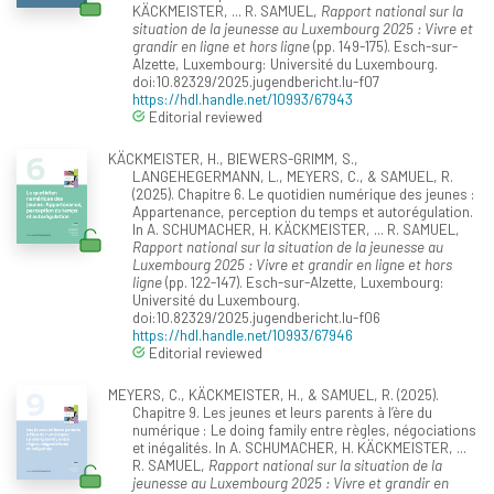
KÄCKMEISTER, ... R. SAMUEL,
Rapport national sur la
situation de la jeunesse au Luxembourg 2025 : Vivre et
grandir en ligne et hors ligne
(pp. 149-175). Esch-sur-
Alzette, Luxembourg: Université du Luxembourg.
doi:10.82329/2025.jugendbericht.lu-f07
https://hdl.handle.net/10993/67943
Editorial reviewed
KÄCKMEISTER, H., BIEWERS-GRIMM, S.,
LANGEHEGERMANN, L., MEYERS, C., & SAMUEL, R.
(2025). Chapitre 6. Le quotidien numérique des jeunes :
Appartenance, perception du temps et autorégulation.
In A. SCHUMACHER, H. KÄCKMEISTER, ... R. SAMUEL,
Rapport national sur la situation de la jeunesse au
Luxembourg 2025 : Vivre et grandir en ligne et hors
ligne
(pp. 122-147). Esch-sur-Alzette, Luxembourg:
Université du Luxembourg.
doi:10.82329/2025.jugendbericht.lu-f06
https://hdl.handle.net/10993/67946
Editorial reviewed
MEYERS, C., KÄCKMEISTER, H., & SAMUEL, R. (2025).
Chapitre 9. Les jeunes et leurs parents à l’ère du
numérique : Le doing family entre règles, négociations
et inégalités. In A. SCHUMACHER, H. KÄCKMEISTER, ...
R. SAMUEL,
Rapport national sur la situation de la
jeunesse au Luxembourg 2025 : Vivre et grandir en