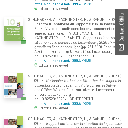
https://hdl.handle.net/10993/67938
Editorial reviewed
Contact ORBilu
SCHUMACHER, A., KÄCKMEISTER, H., & SAMUEL, R. (2025).
Chapitre 10. Synthèse du Rapport sur la Jeunesse
2025 : Vivre et grandir dans les environnements en
ligne et hors ligne. In A. SCHUMACHER, H.
KÄCKMEISTER, ... R. SAMUEL,
Rapport national sur la
situation de la jeunesse au Luxembourg 2025 : Vivre et
grandir en ligne et hors ligne
(pp. 231-240). Esch-sur-
Alzette, Luxembourg: Université du Luxembourg.
doi:10.82329/2025.jugendbericht.lu-f10
https://hdl.handle.net/10993/67939
Editorial reviewed
SCHUMACHER, A., KÄCKMEISTER, H., & SAMUEL, R. (Eds.).
(2025).
Nationaler Bericht zur Situation der Jugend in
Luxemburg 2025: Leben und Aufwachsen in Online-
und Offline-Welten
. Esch-sur-Alzette, Luxembourg:
Universität Luxemburg.
doi:10.82329/2025.JUGENDBERICHT.LU
https://hdl.handle.net/10993/67928
Editorial reviewed
SCHUMACHER, A., KÄCKMEISTER, H., & SAMUEL, R. (Eds.).
(2025).
Rapport national sur la situation de la jeunesse
au Luxembourg 2025 : Vivre et grandir en ligne et hors