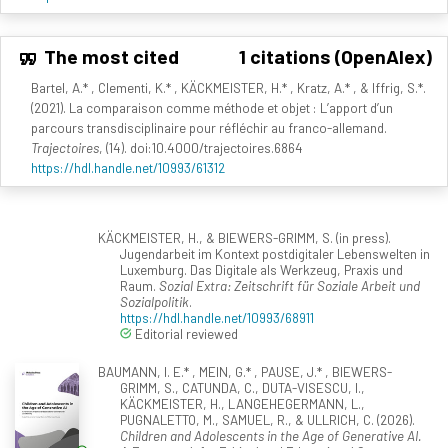
The most cited
1 citations (OpenAlex)
Bartel, A.* , Clementi, K.* , KÄCKMEISTER, H.* , Kratz, A.* , & Iffrig, S.*.
(2021). La comparaison comme méthode et objet : L’apport d’un
parcours transdisciplinaire pour réfléchir au franco-allemand.
Trajectoires
, (14). doi:10.4000/trajectoires.6864
https://hdl.handle.net/10993/61312
KÄCKMEISTER, H., & BIEWERS-GRIMM, S. (in press).
Jugendarbeit im Kontext postdigitaler Lebenswelten in
Luxemburg. Das Digitale als Werkzeug, Praxis und
Raum.
Sozial Extra: Zeitschrift für Soziale Arbeit und
Sozialpolitik
.
https://hdl.handle.net/10993/68911
Editorial reviewed
BAUMANN, I. E.* , MEIN, G.* , PAUSE, J.* , BIEWERS-
GRIMM, S., CATUNDA, C., DUTA-VISESCU, I.,
KÄCKMEISTER, H., LANGEHEGERMANN, L.,
PUGNALETTO, M., SAMUEL, R., & ULLRICH, C. (2026).
Children and Adolescents in the Age of Generative AI.