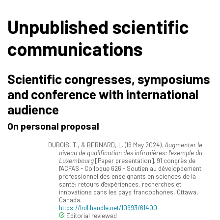
Unpublished scientific
communications
Scientific congresses, symposiums
and conference with international
audience
On personal proposal
DUBOIS, T., & BERNARD, L. (16 May 2024).
Augmenter le
niveau de qualification des infirmières: l'exemple du
Luxembourg
[Paper presentation]. 91 congrès de
l'ACFAS - Colloque 626 - Soutien au développement
professionnel des enseignants en sciences de la
santé: retours d'expériences, recherches et
innovations dans les pays francophones, Ottawa,
Canada.
https://hdl.handle.net/10993/61400
Editorial reviewed