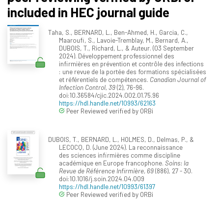
included in HEC journal guide
Taha, S., BERNARD, L., Ben-Ahmed, H., Garcia, C.,
Maaroufi, S., Lavoie-Tremblay, M., Bernard, A.,
DUBOIS, T., Richard, L., & Auteur. (03 September
2024). Développement professionnel des
infirmières en prévention et contrôle des infections
: une revue de la portée des formations spécialisées
et référentiels de compétences.
Canadian Journal of
Infection Control, 39
(2), 76-96.
doi:10.36584/cjic.2024.002.01.75.96
https://hdl.handle.net/10993/62163
Peer Reviewed verified by ORBi
DUBOIS, T., BERNARD, L., HOLMES, D., Delmas, P., &
LECOCQ, D. (June 2024). La reconnaissance
des sciences infirmières comme discipline
académique en Europe francophone.
Soins: la
Revue de Référence Infirmière, 69
(886), 27 - 30.
doi:10.1016/j.soin.2024.04.009
https://hdl.handle.net/10993/61397
Peer Reviewed verified by ORBi