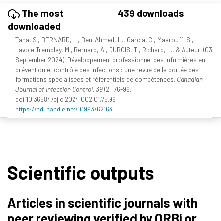
The most
439 downloads
downloaded
Taha, S., BERNARD, L., Ben-Ahmed, H., Garcia, C., Maaroufi, S.,
Lavoie-Tremblay, M., Bernard, A., DUBOIS, T., Richard, L., & Auteur. (03
September 2024). Développement professionnel des infirmières en
prévention et contrôle des infections : une revue de la portée des
formations spécialisées et référentiels de compétences.
Canadian
Journal of Infection Control, 39
(2), 76-96.
doi:10.36584/cjic.2024.002.01.75.96
https://hdl.handle.net/10993/62163
Scientific outputs
Articles in scientific journals with
peer reviewing verified by ORBi or