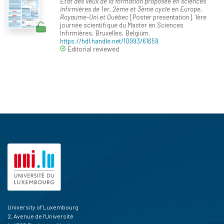
État des lieux de la formation proposée en sciences
infirmières de 1er, 2ème et 3ème cycle en Europe,
Royaume-Uni et Québec
[Poster presentation]. 1ère
journée scientifique du Master en Sciences
Infirmières, Bruxelles, Belgium.
https://hdl.handle.net/10993/61659
Editorial reviewed
University of Luxembourg
2, Avenue de l'Université