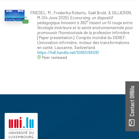
FRIEDEL, M., Frederika Roberts, Gaël Brulé, & GILLIERON,
M. (04 June 2025).
Econursing, un dispositif
pédagogique innovant à 360° tissant un fil rouge entre
l’écologie intérieure et la santé environnementale pour
promouvoir l’homéostasie de la profession infirmière
[Paper presentation]. Congrès mondial du SIDIIEF:
L'innovation infirmière, moteur des transformations
en santé, Lausanne, Switzerland.
https://hdl.handle.net/10993/65091
Peer reviewed
Contact ORBilu